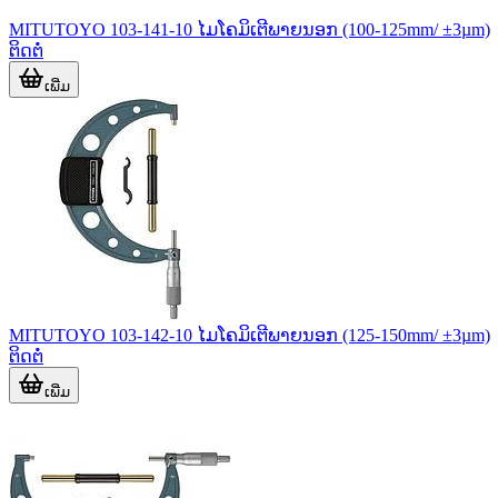
MITUTOYO 103-141-10 ໄມໂຄມິເຕີພາຍນອກ (100-125mm/ ±3µm)
ຕິດຕໍ່
ເພີ່ມ
MITUTOYO 103-142-10 ໄມໂຄມິເຕີພາຍນອກ (125-150mm/ ±3µm)
ຕິດຕໍ່
ເພີ່ມ