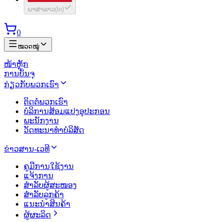
ພາສາລາວ
(
lo
)
0
ໝວດໝູ່
ໜ້າຫຼັກ
ການບັນຈຸ
ກ່ຽວກັບພວກເຮົາ
ຕິດຕໍ່ພວກເຮົາ
ບໍລິການສ້ອມແປງອຸປະກອນ
ພະນັກງານ
ວັດທະນາທຳບໍລິສັດ
ຂ່າວສານ-ເວທີ
ຄູມືການໃຊ້ງານ
ແຈ້ງການ
ສຳລັບຜູ້ສະໜອງ
ສຳລັບລູກຄ້າ
ແນະນຳສິນຄ້າ
ຜູ້ຜະລິດ