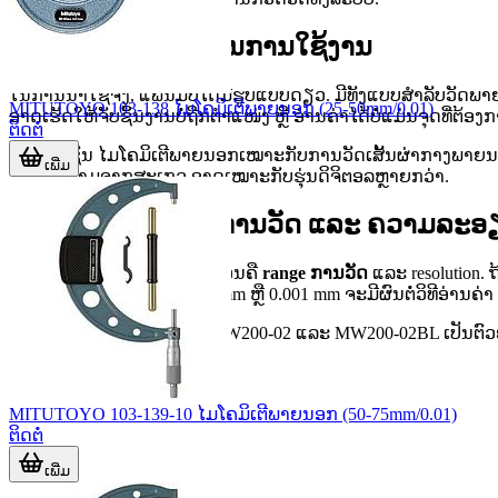
ປະເພດແພນມີທີ່ພົບໃນການໃຊ້ງານ
ໃນການນຳໃຊ້ຈິງ, ແພນມີບໍ່ໄດ້ມີຮູບແບບດຽວ. ມີທັງແບບສຳລັບວັດພາຍ
MITUTOYO 103-138 ໄມໂຄມິເຕີພາຍນອກ (25-50mm/0.01)
ອາດເຮັດໃຫ້ຈັບຊິ້ນງານບໍ່ຖືກຕຳແໜ່ງ ຫຼື ອ່ານຄ່າໄດ້ບໍ່ແມ່ນຈຸດທີ່ຕ້ອງ
ຕິດຕໍ່
ຕົວຢ່າງເຊັ່ນ ໄມໂຄມິເຕີພາຍນອກເໝາະກັບການວັດເສັ້ນຜ່າກາງພາຍນອ
ເພີ່ມ
ການຕີຄວາມຈາກສະເກວ ອາດເໝາະກັບຮຸ່ນດິຈິຕອລຫຼາຍກວ່າ.
ແນວທາງເລືອກຊ່ວງການວັດ ແລະ ຄວາມລະອ
ສອງປັດໃຈທີ່ຄວນພິຈາລະນາກ່ອນຄື
range ການວັດ
ແລະ resolution.
ສອບລະອຽດ, resolution 0.01 mm ຫຼື 0.001 mm ຈະມີຜົນຕໍ່ວິທີອ່
ເຊັ່ນ MOORE & WRIGHT MW200-02 ແລະ MW200-02BL ເປັນຕົວຢ່
MITUTOYO 103-139-10 ໄມໂຄມິເຕີພາຍນອກ (50-75mm/0.01)
ຕິດຕໍ່
ເພີ່ມ