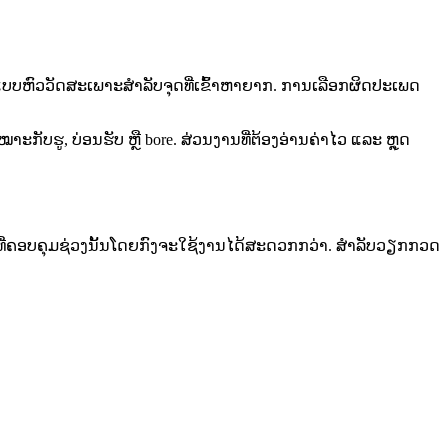
ລະ ແບບຫົວວັດສະເພາະສຳລັບຈຸດທີ່ເຂົ້າຫາຍາກ. ການເລືອກຜິດປະເພດ
ບຮູ, ບ່ອນຮັບ ຫຼື bore. ສ່ວນງານທີ່ຕ້ອງອ່ານຄ່າໄວ ແລະ ຫຼຸດ
ຮຸ່ນທີ່ຄອບຄຸມຊ່ວງນັ້ນໂດຍກົງຈະໃຊ້ງານໄດ້ສະດວກກວ່າ. ສຳລັບວຽກກວດ