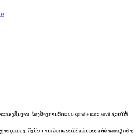
93
ຂອງຊິ້ນງານ. ໂຄງສ້າງການວັດແບບ spindle ແລະ anvil ຊ່ວຍໃຫ້
ຼາຍມຸມມອງ. ດັ່ງນັ້ນ ການເລືອກແພນມີບໍ່ແມ່ນມອງແຕ່ຄ່າລະອຽດຢ່າງ