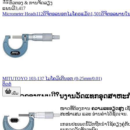
ຕົວຕອງ & ການຈັດລຽງ
ແພນມີ
3,417
Micrometer Heads
112
ດິຈິຕອລນອກໄມໂຄຣແມັດ
1,501
ດິຈິຕອລພາຍໃນ
MITUTOYO 103-137 ໄມໂຄມິເຕີນອກ (0-25mm/0.01)
ຕິດຕໍ່
ເພີ່ມ
ບົດບາດຂອງແພນມີໃນງານວັດແທກອຸດສາຫະ
ແພນມີເໝາະສຳລັບການວັດຂະໜາດທີ່ຕ້ອງການ
ຄວາມລະອຽດສູງ
ເຊ
ການສຳຜັດກັບຊິ້ນງານມີຄວາມສະໝ່ຳເສມ ແລະ ອ່ານຄ່າໄດ້ຊັດເຈນ.
ໃນສາຍງານ QC ແລະ QA, ອຸປະກອນປະເພດນີ້ມັກຖືກນຳໃຊ້ຄຽງຄູ່ກັ
ດຽວ ແຕ່ຕ້ອງມອງຮ່ວມກັບວິທີການກວດວັດທັງລະບົບ.