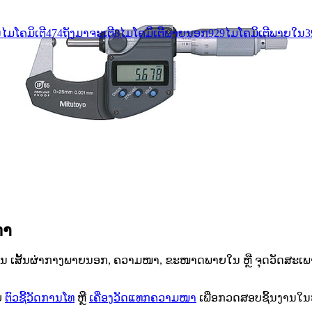
ໄມໂຄມິເຕີ
474
ຖັງມາຈະເຕີ
8
ໄມໂຄມິເຕີພາຍນອກ
929
ໄມໂຄມິເຕີພາຍໃນ
3
ກຳ
ັ່ນ ເສັ້ນຜ່າກາງພາຍນອກ, ຄວາມໜາ, ຂະໜາດພາຍໃນ ຫຼື ຈຸດວັດສະເພາະ
ບ
ຕົວຊີ້ວັດການໂທ
ຫຼື
ເຄື່ອງວັດແທກຄວາມໜາ
ເພື່ອກວດສອບຊິ້ນງານໃນຫ