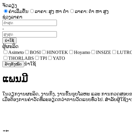
ຈັດລຽງ
ຄ່າເລີ່ມຕົ້ນ
ລາຄາ: ສູງ ຫາ ຕໍ່າ
ລາຄາ: ຕໍ່າ ຫາ ສູງ
ຊ່ວງລາຄາ
-
ນຳໃຊ້
ຜູ້ຜະລິດ
Asimeto
BOSI
HINOTEK
Hoyamo
INSIZE
LUTR
THORLABS
TPI
YATO
ນຳໃຊ້
ລ້າງທັງໝົດ
ແພນມີ
ໃນວຽກງານຜະລິດ, ງານກຶງ, ງານຂຶ້ນຮູບໂລຫະ ແລະ ການກວດສອບ
ເມື່ອຕ້ອງການຄ່າວັດທີ່ລະອຽດກວ່າການວັດແບບທົ່ວໄປ. ສຳລັບຜູ້