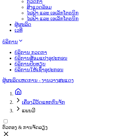
ກວດກາ
ສິງແວດລ້ອມ
ໄຟຟ້າ ແລະ ເອເລັກໂຕຣນິກ
ໄຟຟ້າ ແລະ ເອເລັກໂຕຣນິກ
ຜູ້ຜະລິດ
ເວທີ
ບໍລິການ
ບໍລິການ ກວດກາ
ບໍລິການສ້ອມແປງອຸປະກອນ
ບໍລິການປັບທຽບ
ບໍລິການໃຫ້ເຊົ່າອຸປະກອນ
ຜູ້ຜະລິດ
ເຫດການ - ງານວາງສະແດງ
ເຄື່ອງມືວັດແທກກົນຈັກ
ແພນມີ
ຕົວຕອງ & ການຈັດລຽງ