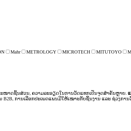
ON
Mahr
METROLOGY
MICROTECH
MITUTOYO
M
ຂະໜາດຊິ້ນສ່ວນ, ຄວາມລະອຽດໃນການວັດແທກເປັນຈຸດສຳຄັນຫຼາຍ.
ແ
ໃຊ້ງານ B2B, ການເລືອກປະເພດແພນມີໃຫ້ເໝາະກັບຊິ້ນງານ ແລະ ຊ່ວງກ