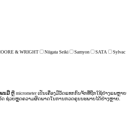
OORE & WRIGHT
Niigata Seiki
Samyon
SATA
Sylvac
ພນມີ
ຫຼື micrometer ເປັນເຄື່ອງມືວັດແທກກົນຈັກທີ່ຖືກໃຊ້ຢ່າງແພຫຼາຍ
ານວັດ ຊ່ວຍຫຼຸດຄວາມຜິດພາດໃນການກວດຄຸນນະພາບໄດ້ຢ່າງຫຼາຍ.