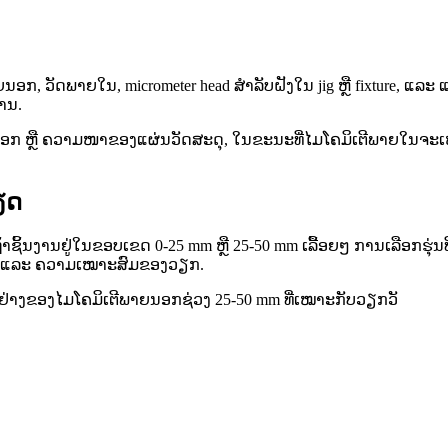
ນອກ, ວັດພາຍໃນ, micrometer head ສຳລັບຝັງໃນ jig ຫຼື fixture, ແ
ການ.
ກ ຫຼື ຄວາມໜາຂອງແຜ່ນວັດສະດຸ, ໃນຂະນະທີ່ໄມໂຄມິເຕີພາຍໃນຈະເໝາະກັ
ຽດ
 ຖ້າຊິ້ນງານຢູ່ໃນຂອບເຂດ 0-25 mm ຫຼື 25-50 mm ເລື້ອຍໆ ການເລືອກ
ານຄ່າ ແລະ ຄວາມເໝາະສົມຂອງວຽກ.
າງຂອງໄມໂຄມິເຕີພາຍນອກຊ່ວງ 25-50 mm ທີ່ເໝາະກັບວຽກວັ