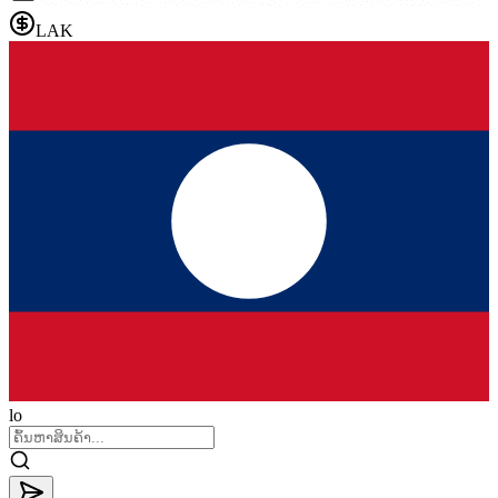
LAK
lo