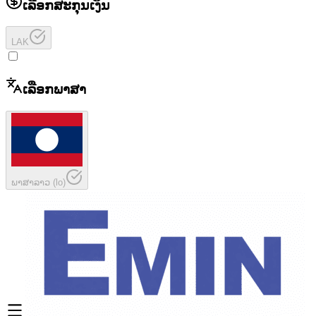
ເລືອກສະກຸນເງິນ
LAK
ເລືອກພາສາ
ພາສາລາວ
(
lo
)