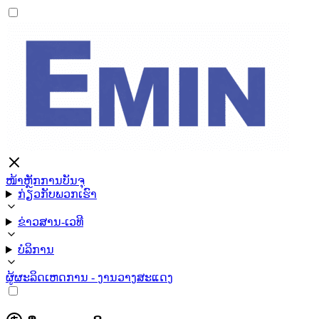
ໜ້າຫຼັກ
ການບັນຈຸ
ກ່ຽວກັບພວກເຮົາ
ຂ່າວສານ-ເວທີ
ບໍລິການ
ຜູ້ຜະລິດ
ເຫດການ - ງານວາງສະແດງ