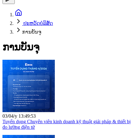
ປະ​ຫວັດ​ບໍ​ລິ​ສັດ
ການບັນຈຸ
ການບັນຈຸ
03/04/y 13:49:53
Tuyển dụng Chuyên viên kinh doanh kỹ thuật giải pháp & thiết bị
đo lường điện tử