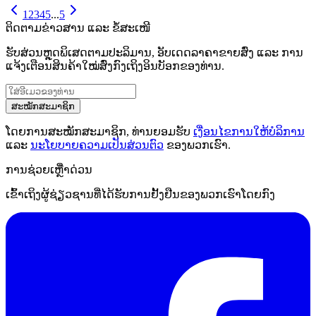
1
2
3
4
5
...
5
ຕິດຕາມຂ່າວສານ ແລະ ຂໍ້ສະເໜີ
ຮັບສ່ວນຫຼຸດພິເສດຕາມປະລິມານ, ອັບເດດລາຄາຂາຍສົ່ງ ແລະ ການ
ແຈ້ງເຕືອນສິນຄ້າໃໝ່ສົ່ງກົງເຖິງອິນບັອກຂອງທ່ານ.
ສະໝັກສະມາຊິກ
ໂດຍການສະໝັກສະມາຊິກ, ທ່ານຍອມຮັບ
ເງື່ອນໄຂການໃຫ້ບໍລິການ
ແລະ
ນະໂຍບາຍຄວາມເປັນສ່ວນຕົວ
ຂອງພວກເຮົາ.
ການຊ່ວຍເຫຼືໍາດ່ວນ
ເຂົ້າເຖິງຜູ້ຊ່ຽວຊານທີ່ໄດ້ຮັບການຢັ້ງຢືນຂອງພວກເຮົາໂດຍກົງ