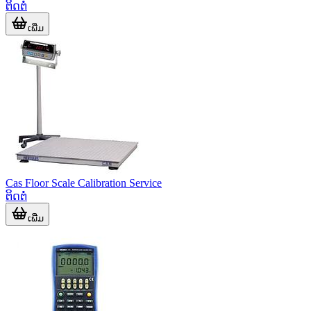
ຕິດຕໍ່
ເພີ່ມ
Cas Floor Scale Calibration Service
ຕິດຕໍ່
ເພີ່ມ