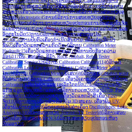
ບໍລິການ Calibration SMT
N/A
ການບໍລິການ Calibration
48
ການ
ບໍລິການການສອບທຽບເຄື່ອງມືສິ່ງແວດລ້ອມ
405
ການ​ບໍ​ລິ​ການ​ການ​
ສອບ​ທຽບ​ເຄື່ອງ​ມື​ວັດ​ແທກ​ກົນ​ຈັກ​
122
ການ​ບໍ​ລິ​ການ​ການ​ສອບ​ທຽບ​ອຸ​
ປະ​ກອນ electrostatic​
45
ການ​ບໍ​ລິ​ການ​ການ​ສອບ​ທຽບ​ອຸ​ປະ​ກອນ
Optical
38
ການ​ບໍ​ລິ​ການ​ການ​ສອບ​ທຽບ​ອຸ​ປະ​ກອນ​ການ​ທົດ​ສອບ​ກົນ​ຈັກ​
ແລະ​ຮ່າງ​ກາຍ​
185
ການບໍລິການການສອບທຽບອຸປະກອນໄຟຟ້າ ແລະ
ອັດຕະໂນມັດ
53
ການບໍລິການປັບທຽບການສະໜອງໄຟ
AC/DC
53
ການປັບຕົວເຄື່ອງກໍາເນີດສັນຍານ, ເຄື່ອງກໍາເນີດຟັງ
ຊັນ
25
ເຄື່ອງວັດແທກຄວາມກົດດັນ, ບໍລິການ Calibration Meter
Hydraulic
15
ເຄື່ອງວັດແທກອຸນຫະພູມ | ບໍລິການປັບກ້ອງຄວາມ
ຮ້ອນ
117
ດິນ, ຄອນກີດ, ຊີມັງ, Rock, Asphalt, Rebar Tester
Calibration Service
32
ບໍລິການ Calibration Calibrator
114
ບໍລິການ
Calibration Load Electronic
21
ບໍລິການ Calibration Meter ໄລຍະ
ໄກ
19
ບໍລິການ Calibration Meters ພິເສດ
68
ບໍລິການ Calibration tester
ທີ່ບໍ່ທໍາລາຍ
20
ບໍລິການ Calibration ເຄື່ອງວິເຄາະ Spectrum
10
ບໍລິການ
Calibration ແມັດໄຟຟ້າ ແລະ ເອເລັກໂຕຣນິກ
274
ບໍລິການກວດຈັບ
ແກັສ ແລະ ວັດແທກວັດແທກ
49
ບໍລິການກວດທຽບກ້ອງວິດີໂອ, ກ້ອງ
ວົງຈອນປິດ
12
ບໍລິການກວດທຽບເຄື່ອງວັດແທກລັງສີ/ເຄື່ອງກວດ
ຈັບ
11
ບໍລິການການເຄັດຕຣິງເຄື່ອງພິມ 3D/ສແຄນ, ເຄື່ອງພິມ UV,
ເຄື່ອງພິມປ້າຍປະຈຳ
3
ບໍລິການການປັບຄ່າເຄື່ອງ Oscilloscopes, Logic
Analyzers
33
ບໍລິການສອບທຽບ Telecom-TV Tester
68
ບໍລິການສອບ
ທຽບເຄື່ອງທົດສອບໄຟຟ້າ
N/A
ບໍລິການສອບທຽບອຸປະກອນຫ້ອງ
ທົດລອງ
210