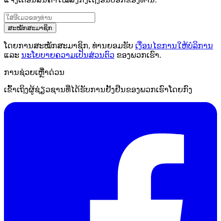
ສະໝັກສະມາຊິກ
ໂດຍການສະໝັກສະມາຊິກ, ທ່ານຍອມຮັບ
ເງື່ອນໄຂການໃຫ້ບໍລິການ
ແລະ
ນະໂຍບາຍຄວາມເປັນສ່ວນຕົວ
ຂອງພວກເຮົາ.
ການຊ່ວຍເຫຼືໍາດ່ວນ
ເຂົ້າເຖິງຜູ້ຊ່ຽວຊານທີ່ໄດ້ຮັບການຢັ້ງຢືນຂອງພວກເຮົາໂດຍກົງ