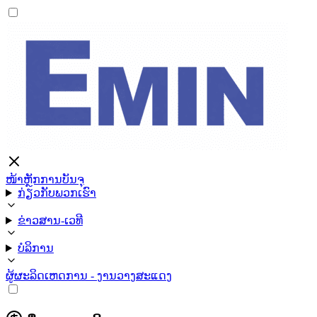
ໜ້າຫຼັກ
ການບັນຈຸ
ກ່ຽວກັບພວກເຮົາ
ຂ່າວສານ-ເວທີ
ບໍລິການ
ຜູ້ຜະລິດ
ເຫດການ - ງານວາງສະແດງ