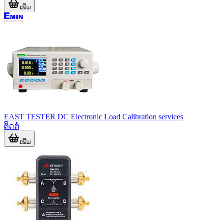
ເພີ່ມ
EAST TESTER DC Electronic Load Calibration services
ຕິດຕໍ່
ເພີ່ມ