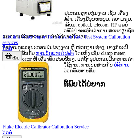
ໝວດນີ້ຄອບຄຸມບໍລິການສຳລັບອຸປະກອນຫຼາຍກຸ່ມງານ ເຊັ່ນ ເຄື່ອງ
ວັດແທກໄຟຟ້າ, ເຄື່ອງທົດສອບໄຟຟ້າ, ເຄື່ອງມືອຸນຫະພູມ, ຄວາມຊຸ່ມ,
ຄວາມກົດດັນ, ອຸປະກອນສິ່ງແວດລ້ອມ, optical, telecom, RF ແລະ
ຫ້ອງທົດລອງ. ຈາກໂຄງສ້າງໝວດທີ່ມີຢູ່ ຈະເຫັນວ່າການສອບທຽບຖືກ
ແຍກຕາມລັກສະນະການນຳໃຊ້ຢ່າງຊັດເຈນ.
Labthink Water Vapor Transmission Rate Test System Calibration
services
ຖ້າທ່ານດູແລອຸປະກອນໃນໂຮງງານ ຫຼື ໜ່ວຍງານຊ່າງ, ບາງກໍລະນີ
ຕິດຕໍ່
ອາດກ່ຽວພັນກັບ
ການວັດແທກໄຟຟ້າ
ໂດຍກົງ ເຊັ່ນ clamp meter,
ເພີ່ມ
phase indicator ຫຼື ເຄື່ອງທົດສອບອື່ນໆ. ແຕ່ຖ້າອຸປະກອນມີອາການຄ່າ
ວັດເພີ້ຍນຫຼາຍ ຫຼື ມີບັນຫາການໃຊ້ງານ, ການປະສານກັບ
ບໍລິການ
ສ້ອມແປງອຸປະກອນ
ກໍເປັນທາງເລືອກທີ່ເໝາະສົມ.
ຕົວຢ່າງກຸ່ມອຸປະກອນທີ່ພົບໄດ້ບໍ່ຍາກ
ໃນກຸ່ມວຽກງານ
Fluke Electric Calibrator Calibration Service
ຕິດຕໍ່