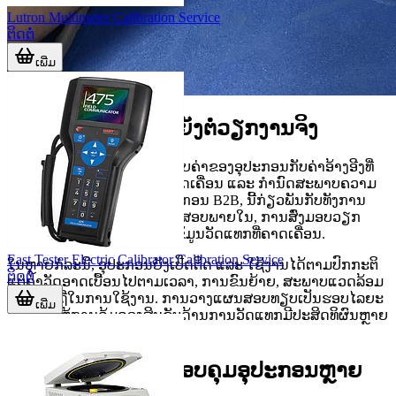
Lutron Multimeter Calibration Service
ຕິດຕໍ່
ເພີ່ມ
Calibration ຊ່ວຍຫຍັງຕໍ່ວຽກງານຈິງ
Calibration
ແມ່ນການປຽບທຽບຄ່າຂອງອຸປະກອນກັບຄ່າອ້າງອີງທີ່
ເຊື່ອຖືໄດ້ ເພື່ອປະເມີນຄວາມຄາດເຄື່ອນ ແລະ ກຳນົດສະພາບຄວາມ
ພ້ອມໃນການໃຊ້ງານ. ສຳລັບອົງກອນ B2B, ນີ້ກ່ຽວພັນກັບທັງການ
ຄວບຄຸມຄຸນນະພາບ, ການກວດສອບພາຍໃນ, ການສົ່ງມອບວຽກ
ແລະ ການຫຼຸດຄວາມສ່ຽງຈາກຂໍ້ມູນວັດແທກທີ່ຄາດເຄື່ອນ.
East Tester Electric Calibrator Calibration Service
ໃນຫຼາຍກໍລະນີ, ອຸປະກອນຍັງເປີດຕິດ ແລະ ໃຊ້ງານໄດ້ຕາມປົກກະຕິ
ຕິດຕໍ່
ແຕ່ຄ່າວັດອາດເບື້ອນໄປຕາມເວລາ, ການຂົນຍ້າຍ, ສະພາບແວດລ້ອມ
ຫຼື ຄວາມຖີ່ໃນການໃຊ້ງານ. ການວາງແຜນສອບທຽບເປັນຮອບໄລຍະ
ເພີ່ມ
ຈຶ່ງຊ່ວຍໃຫ້ການຄຸ້ມຄອງສິນຊັບດ້ານການວັດແທກມີປະສິດທິຜົນຫຼາຍ
ຂຶ້ນ.
ຂອບເຂດບໍລິການທີ່ຄອບຄຸມອຸປະກອນຫຼາຍ
ປະເພດ