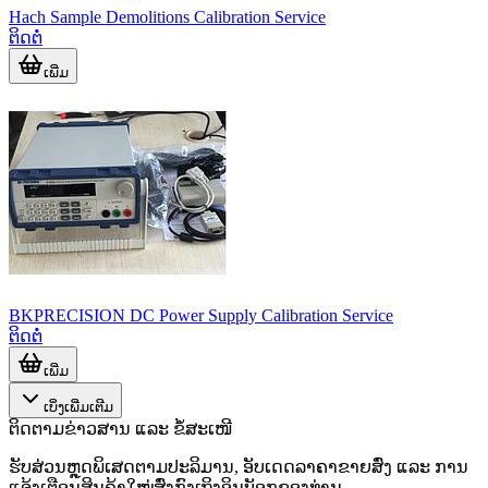
Hach Sample Demolitions Calibration Service
ຕິດຕໍ່
ເພີ່ມ
BKPRECISION DC Power Supply Calibration Service
ຕິດຕໍ່
ເພີ່ມ
ເບິ່ງເພີ່ມເຕີມ
ຕິດຕາມຂ່າວສານ ແລະ ຂໍ້ສະເໜີ
ຮັບສ່ວນຫຼຸດພິເສດຕາມປະລິມານ, ອັບເດດລາຄາຂາຍສົ່ງ ແລະ ການ
ແຈ້ງເຕືອນສິນຄ້າໃໝ່ສົ່ງກົງເຖິງອິນບັອກຂອງທ່ານ.