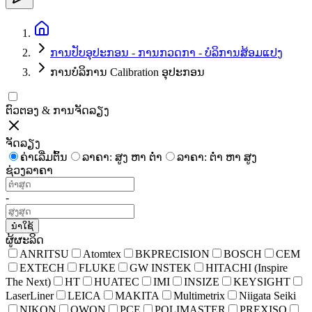
ການປັບອຸປະກອນ - ການກວດກາ - ບໍລິການສ້ອມແປງ
ການບໍລິການ Calibration ອຸປະກອນ
ຕົວຕອງ & ການຈັດລຽງ
ຈັດລຽງ
ຄ່າເລີ່ມຕົ້ນ
ລາຄາ: ສູງ ຫາ ຕໍ່າ
ລາຄາ: ຕໍ່າ ຫາ ສູງ
ຊ່ວງລາຄາ
-
ນຳໃຊ້
ຜູ້ຜະລິດ
ANRITSU
Atomtex
BKPRECISION
BOSCH
CEM
EXTECH
FLUKE
GW INSTEK
HITACHI (Inspire
The Next)
HT
HUATEC
IMI
INSIZE
KEYSIGHT
LaserLiner
LEICA
MAKITA
Multimetrix
Niigata Seiki
NIKON
OWON
PCE
POLIMASTER
PREXISO