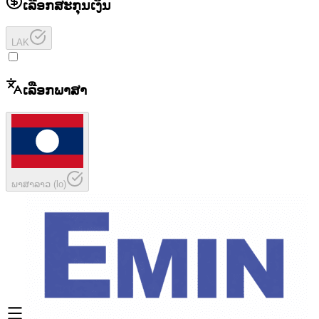
ເລືອກສະກຸນເງິນ
LAK
ເລືອກພາສາ
ພາສາລາວ
(
lo
)