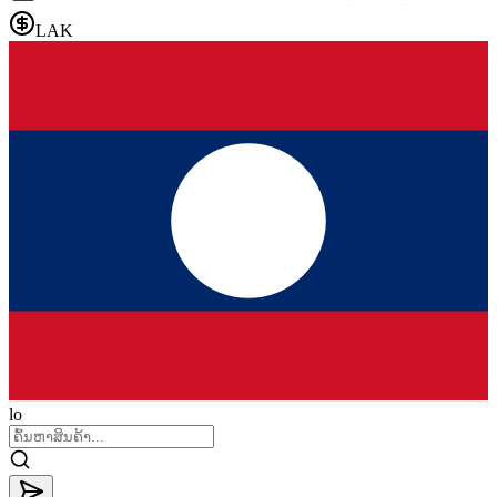
LAK
lo