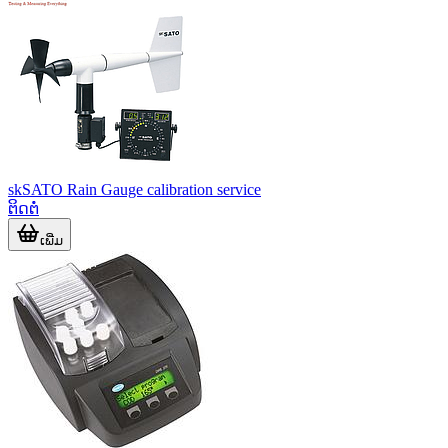
skSATO Rain Gauge calibration service
ຕິດຕໍ່
ເພີ່ມ