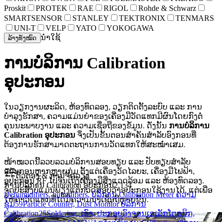
Proskit
PROTEK
RAE
RIGOL
Rohde & Schwarz
SMARTSENSOR
STANLEY
TEKTRONIX
TENMARS
UNI-T
VELP
YATO
YOKOGAWA
ນຳໃຊ້
ລ້າງທັງໝົດ
ການບໍລິການ Calibration
ອຸປະກອນ
ໃນວຽກງານຜະລິດ, ຫ້ອງທົດລອງ, ວຽກຕິດຕັ້ງລະບົບ ແລະ ການ
ບຳລຸງຮັກສາ, ຄວາມແມ່ນຍຳຂອງເຄື່ອງມືວັດແທກມີຜົນໂດຍກົງຕໍ່
ຄຸນນະພາບງານ ແລະ ຄວາມເຊື່ອຖືຂອງຂໍ້ມູນ. ດັ່ງນັ້ນ
ການບໍລິການ
Calibration ອຸປະກອນ
ຈຶ່ງເປັນຂັ້ນຕອນສຳຄັນສຳລັບອົງກອນທີ່
ຕ້ອງການຮັກສາມາດຕະຖານການວັດແທກໃຫ້ສະໝ່ຳເສມ.
ໜ້າໝວດນີ້ລວບລວມບໍລິການສອບທຽບ ແລະ ປັບທຽບສຳລັບ
ອຸປະກອນຫຼາກຫຼາຍກຸ່ມ ຕັ້ງແຕ່ເຄື່ອງວັດໄລຍະ, ເຄື່ອງມືໄຟຟ້າ,
ຕົວຕອງ & ການຈັດລຽງ
ອຸປະກອນ RF ໄປຈົນເຖິງເຄື່ອງມືສິ່ງແວດລ້ອມ ແລະ ຫ້ອງທົດລອງ.
ການບໍລິການ Calibration ອຸປະກອນ
2,134
ຈຸດປະສົງບໍ່ແມ່ນພຽງແຕ່ກວດສອບວ່າອຸປະກອນໃຊ້ງານໄດ້, ແຕ່ເພື່ອ
Dehumidifiers, humidifiers, ບໍລິການ Calibration Meter ຄວາມ
ໃຫ້ຄ່າວັດແທກທີ່ໄດ້ມີຄວາມນ່າເຊື່ອຖືຫຼາຍຂຶ້ນ.
ຊຸ່ມ
59
Particle Counter, Dust Monitor ບໍລິການ
Calibration
25
Soldering, ເອົາ, ປະກອບວົງຈອນເອເລັກໂຕຣນິກ,