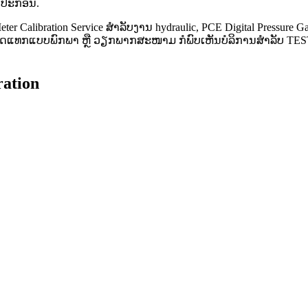
ຸປະກອນ.
er Calibration Service ສຳລັບງານ hydraulic, PCE Digital Pressure Ga
ານວັດແທກແບບພົກພາ ຫຼື ວຽກພາກສະໜາມ ກໍພົບເຫັນບໍລິການສຳລັບ T
ration