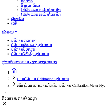
ກວດກາ
ສິງແວດລ້ອມ
ໄຟຟ້າ ແລະ ເອເລັກໂຕຣນິກ
ໄຟຟ້າ ແລະ ເອເລັກໂຕຣນິກ
ຜູ້ຜະລິດ
ເວທີ
ບໍລິການ
ບໍລິການ ກວດກາ
ບໍລິການສ້ອມແປງອຸປະກອນ
ບໍລິການປັບທຽບ
ບໍລິການໃຫ້ເຊົ່າອຸປະກອນ
ຜູ້ຜະລິດ
ເຫດການ - ງານວາງສະແດງ
ການບໍລິການ Calibration ອຸປະກອນ
ເຄື່ອງວັດແທກຄວາມກົດດັນ, ບໍລິການ Calibration Meter Hyd
ຕົວຕອງ & ການຈັດລຽງ