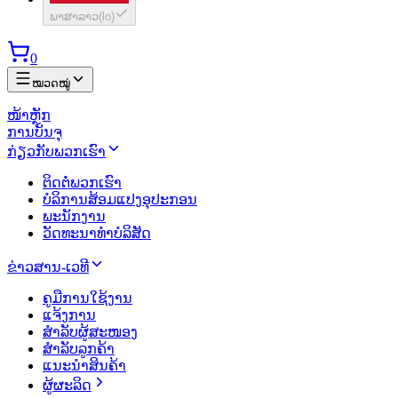
ພາສາລາວ
(
lo
)
0
ໝວດໝູ່
ໜ້າຫຼັກ
ການບັນຈຸ
ກ່ຽວກັບພວກເຮົາ
ຕິດຕໍ່ພວກເຮົາ
ບໍລິການສ້ອມແປງອຸປະກອນ
ພະນັກງານ
ວັດທະນາທຳບໍລິສັດ
ຂ່າວສານ-ເວທີ
ຄູມືການໃຊ້ງານ
ແຈ້ງການ
ສຳລັບຜູ້ສະໜອງ
ສຳລັບລູກຄ້າ
ແນະນຳສິນຄ້າ
ຜູ້ຜະລິດ