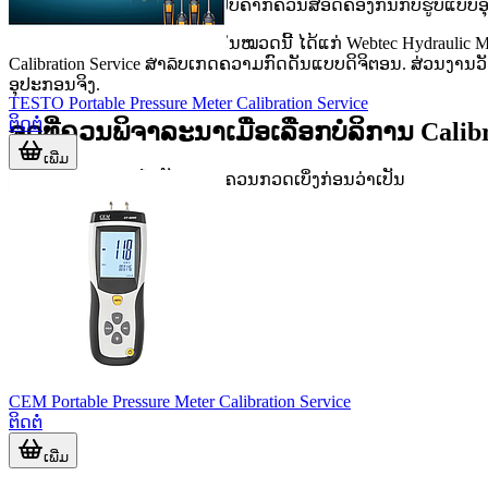
ແນວທາງການກວດ ແລະ ການປັບຄ່າກໍຄວນສອດຄ່ອງກັນກັບຮູບແບບອ
ຕົວຢ່າງບໍລິການທີ່ຖືກນຳສະເໜີໃນໝວດນີ້ ໄດ້ແກ່ Webtec Hydraulic Met
Calibration Service ສຳລັບເກດຄວາມກົດດັນແບບດິຈິຕອນ. ສ່ວນງ
ອຸປະກອນຈິງ.
TESTO Portable Pressure Meter Calibration Service
ຕິດຕໍ່
ຈຸດທີ່ຄວນພິຈາລະນາເມື່ອເລືອກບໍລິການ Calib
ເພີ່ມ
ກ່ອນສົ່ງອຸປະກອນເຂົ້າປັບທຽບ, ຄວນກວດເບິ່ງກ່ອນວ່າເປັນ
CEM Portable Pressure Meter Calibration Service
ຕິດຕໍ່
ເພີ່ມ