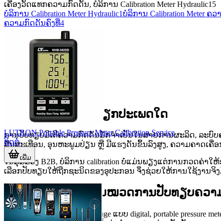
ເຄື່ອງວັດແທກຄວາມກົດດັນ, ບໍລິການ Calibration Meter Hydraulic
15
ບໍລິການ Calibration Meter Hydraulic
1
ບໍລິການ Calibration Meter 
ຄວາມກົດດັນຄົງທີ່
4
ບໍລິການນີ້ເໝາະກັບວຽກປະເພດໃດ
LUTRON Portable Pressure Meter Calibration Service
ການປັບທຽບມິເຕີຄວາມກົດດັນມັກຈຳເປັນໃນສາຍການຜະລິດ, ລະບົບຄວບຄ
ຕິດຕໍ່
ສັ່ນສະເທືອນ, ອຸນຫະພູມປ່ຽນ ຫຼື ມີແຮງດັນຂຶ້ນລົງສູງ, ຄວາມຄາດເຄື່ອນ
ເພີ່ມ
ໃນມຸມມອງ B2B, ບໍລິການ calibration ບໍ່ແມ່ນພຽງແຕ່ການກວດຄ່
ເລືອກປັບທຽບໃຫ້ຖືກຊະນິດຂອງອຸປະກອນ ຈຶ່ງຊ່ວຍໃຫ້ການໃຊ້ງານຈິງມີ
ຂອບເຂດອຸປະກອນໃນໝວດການປັບທຽບຄວາມ
ໝວດນີ້ຄອບຄຸມທັງ pressure gauge ແບບ digital, portable pressure met