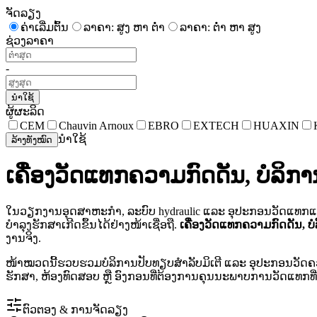
ຈັດລຽງ
ຄ່າເລີ່ມຕົ້ນ
ລາຄາ: ສູງ ຫາ ຕໍ່າ
ລາຄາ: ຕໍ່າ ຫາ ສູງ
ຊ່ວງລາຄາ
-
ນຳໃຊ້
ຜູ້ຜະລິດ
CEM
Chauvin Arnoux
EBRO
EXTECH
HUAXIN
ນຳໃຊ້
ລ້າງທັງໝົດ
ເຄື່ອງວັດແທກຄວາມກົດດັນ, ບໍລິກາ
ໃນວຽກງານອຸດສາຫະກຳ, ລະບົບ hydraulic ແລະ ອຸປະກອນວັດແທກແຮ
ບຳລຸງຮັກສາເກີດຂຶ້ນໄດ້ຢ່າງໜ້າເຊື່ອຖື.
ເຄື່ອງວັດແທກຄວາມກົດດັນ, ບໍ
ງານຈິງ.
ໜ້າໝວດນີ້ຮວບຮວມບໍລິການປັບທຽບສຳລັບມິເຕີ ແລະ ອຸປະກອນວັດຄວາມ
ຮັກສາ, ຫ້ອງທົດສອບ ຫຼື ອົງກອນທີ່ຕ້ອງການຄຸນນະພາບການວັດແທກທີ
ຕົວຕອງ & ການຈັດລຽງ