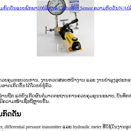
ຄວາມກົດດັນແບບພົກພາ
10
ບໍລິການ Calibration Sensor ຄວາມກົດດັນ
N/A
ບໍ
ຸມຂະບວນການ, ງານກວດສອບຫນ້າງານ ແລະ ງານບຳລຸງອຸປະກອນ hydraulic.
ອາດເກີດຂຶ້ນໄດ້ໂດຍບໍ່ຮູ້ຕົວ.
າໃຫ້ອ່ານຖືກ ແຕ່ຍັງເກີດຜົນຕໍ່ມາດຕະຖານການຄວບຄຸມຄຸນນະພາບ, ບັ
ຄວາມໜ້າເຊື່ອຖືຫຼາຍຂຶ້ນ.
ກົດດັນ
er, differential pressure transmitter ແລະ hydraulic meter ທີ່ໃຊ້ໃນ