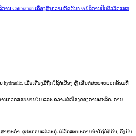
ລິການ Calibration ເຄື່ອງສົ່ງຄວາມກົດດັນ
N/A
ບໍລິການປັບຕົວວັດແທກ
 ເມື່ອເຄື່ອງມືຖືກໃຊ້ຕໍ່ເນື່ອງ ຫຼື ເຜີຍຕໍ່ສະພາບແວດລ້ອມທີ່
ນທຶກການກວດສອບພາຍໃນ ແລະ ຄວາມຕໍ່ເນື່ອງຂອງການຜະລິດ. ການ
ງານອຸດສາຫະກຳ. ອຸປະກອນແຕ່ລະກຸ່ມມີລັກສະນະການນຳໃຊ້ບໍ່ຄືກັນ, ດັ່ງນັ້ນ