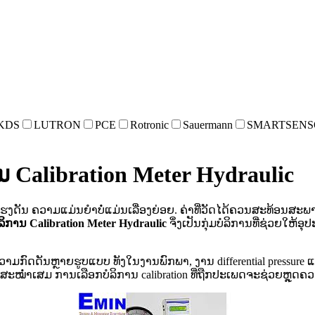
KDS
LUTRON
PCE
Rotronic
Sauermann
SMARTSENS
ນ Calibration Meter Hydraulic
ງດັນ ຄວາມແມ່ນຍຳບໍ່ແມ່ນເລື່ອງຍ່ອຍ. ຄ່າທີ່ວັດໄດ້ຄວນສະທ້ອນສ
ລິການ Calibration Meter Hydraulic
ຈຶ່ງເປັນກຸ່ມບໍລິການທີ່ຊ່ວຍໃຫ
ກົດດັນຫຼາຍຮູບແບບ ທັງໃນງານພົກພາ, ງານ differential pressure ແ
່ສະໝ່ຳເສມ ການເລືອກບໍລິການ calibration ທີ່ຖືກປະເພດຈະຊ່ວຍຫຼຸດ