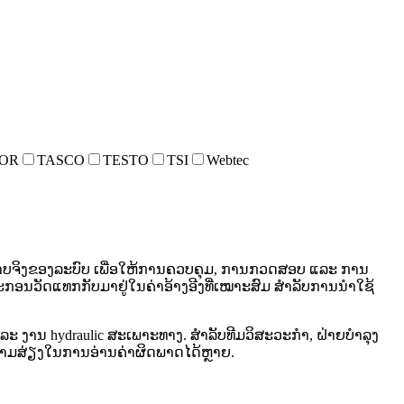
OR
TASCO
TESTO
TSI
Webtec
ະພາບຈິງຂອງລະບົບ ເພື່ອໃຫ້ການຄວບຄຸມ, ການກວດສອບ ແລະ ການ
້ອຸປະກອນວັດແທກກັບມາຢູ່ໃນຄ່າອ້າງອີງທີ່ເໝາະສົມ ສຳລັບການນຳໃຊ້
ລະ ງານ hydraulic ສະເພາະທາງ. ສຳລັບທີມວິສະວະກຳ, ຝ່າຍບຳລຸງ
ຄວາມສ່ຽງໃນການອ່ານຄ່າຜິດພາດໄດ້ຫຼາຍ.