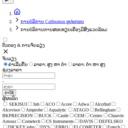
ການບໍລິການ Calibration ອຸປະກອນ
ການບໍລິການການສອບທຽບເຄື່ອງມືສິ່ງແວດລ້ອມ
ຕົວຕອງ & ການຈັດລຽງ
ຈັດລຽງ
ຄ່າເລີ່ມຕົ້ນ
ລາຄາ: ສູງ ຫາ ຕໍ່າ
ລາຄາ: ຕໍ່າ ຫາ ສູງ
ຊ່ວງລາຄາ
-
ນຳໃຊ້
ຜູ້ຜະລິດ
SEKISUI
3nh
ACO
Acore
Adwa
Alcofind
Alcovisor
Amprobe
Aqualytic
ATAGO
Bellingham
BKPRECISION
BUCK
Castle
CEM
Centec
Chauvin
Arnoux
Cometech
CS Instruments
DAVIS
DEFELSKO
DICKEY john
DYS
EBRO
ELCOMETER
Eutech