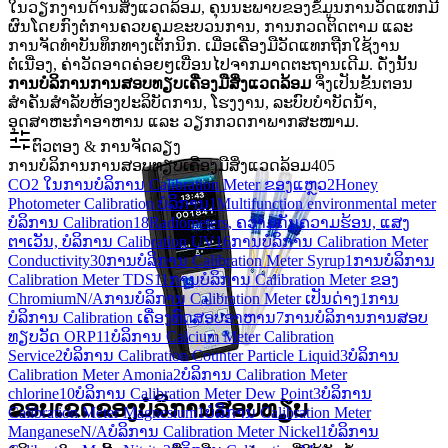
ໃນວຽກງານດ້ານສິ່ງແວດລ້ອມ, ຄຸນນະພາບຂອງຂໍ້ມູນການວັດແທກມີ
ຜົນໂດຍກົງຕໍ່ການຄວບຄຸມຂະບວນການ, ການກວດຕິດຕາມ ແລະ
ການຈັດທຳບັນທຶກທາງເຕັກນິກ. ເມື່ອເຄື່ອງມືວັດແທກຖືກໃຊ້ງານ
ຕໍ່ເນື່ອງ, ຄ່າວັດອາດຄ່ອຍໆເບື່ອນໄປຈາກມາດຕະຖານເດີມ. ດັ່ງນັ້ນ
ການບໍລິການການສອບທຽບເຄື່ອງມືສິ່ງແວດລ້ອມ
ຈຶ່ງເປັນຂັ້ນຕອນ
ສຳຄັນສຳລັບຫ້ອງປະລິບັດການ, ໂຮງງານ, ລະບົບບຳບັດນ້ຳ,
ອຸດສາຫະກຳອາຫານ ແລະ ວຽກກວດກາພາກສະໜາມ.
ຕົວຕອງ & ການຈັດລຽງ
ການບໍລິການການສອບທຽບເຄື່ອງມືສິ່ງແວດລ້ອມ
405
CO2 ໃນການບໍລິການ Calibration Meter ຂອງແຫຼວ
2
Honey
Photometer Calibration ບໍລິການ
1
Multifunction environmental meter
ບໍລິການ Calibration
18
Radiometers, ຄວາມດັນຄວາມຮ້ອນ, ແສງ
ຕາເວັນ, ບໍລິການ Calibration UV
16
ການບໍລິການ Calibration Meter
Conductivity
30
ການບໍລິການ Calibration Meter Syrup
1
ການບໍລິການ
Calibration Meter TDS
11
ການບໍລິການ Calibration Meter ຂອງ
Chromium
N/A
ການບໍລິການ Calibration Meter ເປັນດ່າງ
1
ການ
ບໍລິການ Calibration ເຄື່ອງທົດສອບອາຫານ
7
ການ​ບໍ​ລິ​ການ​ການ​ສອບ​
ທຽບ​ວັດ ORP​
11
ບໍລິການ Calcium Meter Calibration
Service
2
ບໍລິການ Calibration Counter Particle Liquid
3
ບໍລິການ
Calibration Meter Amonia
2
ບໍລິການ Calibration Meter
chlorine
10
ບໍລິການ Calibration Meter Dew Point
3
ບໍລິການ
ຂອບເຂດຂອງບໍລິການສອບທຽບ
Calibration Meter Magnesium
1
ບໍລິການ Calibration Meter
Manganese
N/A
ບໍລິການ Calibration Meter Nickel
1
ບໍລິການ