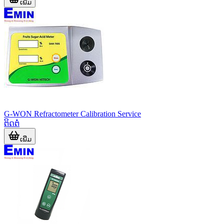
ເພີ່ມ
G-WON Refractometer Calibration Service
ຕິດຕໍ່
ເພີ່ມ