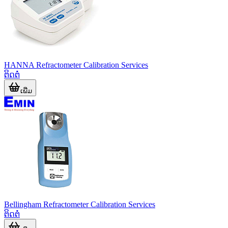
HANNA Refractometer Calibration Services
ຕິດຕໍ່
ເພີ່ມ
Bellingham Refractometer Calibration Services
ຕິດຕໍ່