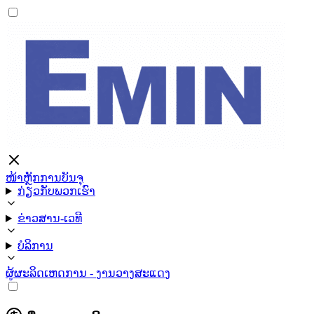
ໜ້າຫຼັກ
ການບັນຈຸ
ກ່ຽວກັບພວກເຮົາ
ຂ່າວສານ-ເວທີ
ບໍລິການ
ຜູ້ຜະລິດ
ເຫດການ - ງານວາງສະແດງ