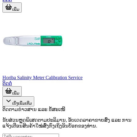
ເພີ່ມ
Horiba Salinity Meter Calibration Service
ຕິດຕໍ່
ເພີ່ມ
ເບິ່ງເພີ່ມເຕີມ
ຕິດຕາມຂ່າວສານ ແລະ ຂໍ້ສະເໜີ
ຮັບສ່ວນຫຼຸດພິເສດຕາມປະລິມານ, ອັບເດດລາຄາຂາຍສົ່ງ ແລະ ການ
ແຈ້ງເຕືອນສິນຄ້າໃໝ່ສົ່ງກົງເຖິງອິນບັອກຂອງທ່ານ.