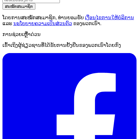
ສະໝັກສະມາຊິກ
ໂດຍການສະໝັກສະມາຊິກ, ທ່ານຍອມຮັບ
ເງື່ອນໄຂການໃຫ້ບໍລິການ
ແລະ
ນະໂຍບາຍຄວາມເປັນສ່ວນຕົວ
ຂອງພວກເຮົາ.
ການຊ່ວຍເຫຼືໍາດ່ວນ
ເຂົ້າເຖິງຜູ້ຊ່ຽວຊານທີ່ໄດ້ຮັບການຢັ້ງຢືນຂອງພວກເຮົາໂດຍກົງ