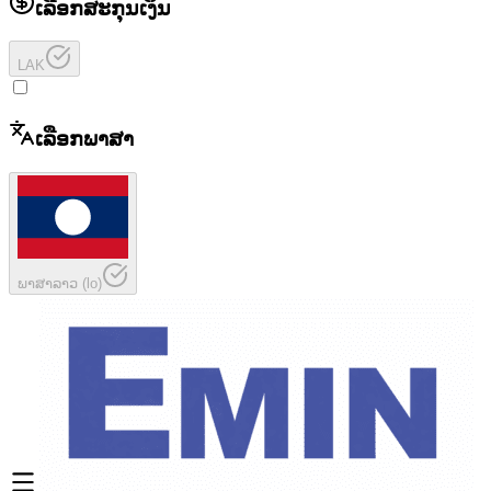
ເລືອກສະກຸນເງິນ
LAK
ເລືອກພາສາ
ພາສາລາວ
(
lo
)