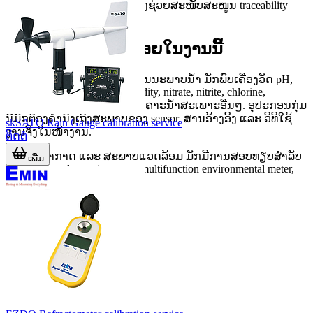
ພາຍໃນ, ຂໍ້ມູນການສອບທຽບຍັງຊ່ວຍສະໜັບສະໜູນ traceability
ຂອງການວັດແທກໄດ້ອີກດ້ວຍ.
ກຸ່ມເຄື່ອງມືທີ່ພົບໄດ້ບ່ອຍໃນງານນີ້
ໃນພາກນ້ຳ ແລະ ການວິເຄາະຄຸນນະພາບນ້ຳ ມັກພົບເຄື່ອງວັດ pH,
Conductivity, TDS, ORP, turbidity, nitrate, nitrite, chlorine,
dissolved oxygen ແລະ ເຄື່ອງວິເຄາະນ້ຳສະເພາະອື່ນໆ. ອຸປະກອນກຸ່ມ
ນີ້ມັກຕ້ອງຄຳນຶງເຖິງສະພາບຂອງ sensor, ສານອ້າງອີງ ແລະ ວິທີໃຊ້
skSATO Rain Gauge calibration service
ງານຈິງໃນໜ້າງານ.
ຕິດຕໍ່
ໃນພາກອາກາດ ແລະ ສະພາບແວດລ້ອມ ມັກມີການສອບທຽບສຳລັບ
ເພີ່ມ
anemometer, dew point meter, multifunction environmental meter,
ເຄື່ອງວັດ