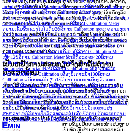
Calibration Meter Nitrite
2
ບໍລິການ Calibration Meter
ບໍລິການໃນກຸ່ມນີ້ຄອບຄຸມເຄື່ອງມືຫຼາຍປະເພດທີ່ໃຊ້ກັບນ້ຳ, ອາກາດ,
turbidity
18
ບໍລິການ Calibration Meter Urea
2
ບໍລິການ Calibration
ແສງ, ສຽງ ແລະ ຕົວປ່ຽນທາງເຄມີຕ່າງໆ. ນອກຈາກເຄື່ອງວັດພື້ນຖານ
Meter ກິດຈະກໍານ້ໍາ
1
ບໍລິການ Calibration Meter ຂອງ
ເຊັ່ນ pH, Conductivity, TDS ຫຼື turbidity ແລ້ວ ຍັງຮອງຮັບເຄື່ອງວັດ
Kalium
2
ບໍລິການ Calibration Meter ຂອງ Silica
1
ບໍລິການ Calibration
ສະເພາະທາງອາກາດ, dew point, ລະດັບສຽງ, UV, ອົກຊີທີ່ລະລາຍ,
Meter ຄວາມເຂັ້ມຂຸ້ນຂອງ Bromine
1
ບໍລິການ Calibration Meter
ORP ແລະ ການວິເຄາະນ້ຳໃນຮູບແບບອື່ນໆ.
ຄວາມເຂັ້ມຂົ້ນຂອງໄອໂອດິນ
2
ບໍລິການ Calibration meter ຄວາມຫນາ
ໃນວຽກ B2B ຈຸດສຳຄັນບໍ່ແມ່ນພຽງແຕ່ “ເຄື່ອງຍັງເປີດຕິດ” ແຕ່ເປັນ
ແຫນ້ນແລະຄວາມເຂັ້ມຂົ້ນ
7
ບໍລິການ Calibration Meter ສະພາບ
ການຮູ້ວ່າຄ່າທີ່ອ່ານໄດ້ຍັງນ່າເຊື່ອຖືຢູ່ຫຼືບໍ່. ນີ້ເປັນເຫດຜົນທີ່ການສອບ
ອາກາດ
6
ບໍລິການ Calibration Meter ທອງແດງ
2
ບໍລິການ Calibration
ທຽບມັກຖືກນຳໄປວາງແຜນຄຽງຄູ່ກັບການບຳລຸງຮັກສາ ແລະ ການ
Meter ນໍ້າຕານ
13
ບໍລິການ Calibration Meter ຟອສເຟດ
3
ບໍລິການ
ຄວບຄຸມຄຸນນະພາບພາຍໃນ.
Calibration Meter ລະດັບຄວາມເຄັມ
25
ບໍລິການ Calibration Meter
ເຫຼົ້າ
12
ບໍລິການ Calibration Meter ອົກຊີທີ່ລະລາຍ
42
ບໍລິການ
Calibration Meters nitrate ແລະ nitrite
2
ບໍລິການ Calibration
ເປັນຫຍັງການສອບທຽບຈຶ່ງສຳຄັນຕໍ່ງານ
photometer surfactant
N/A
ບໍລິການ Calibration ເຄື່ອງວັດແທກ
ສິ່ງແວດລ້ອມ
ອາກາດ
23
ບໍລິການ Calibration ເຄື່ອງວິເຄາະນ້ຳ
13
ບໍລິການ
Calibration ແມັດອະລູມິນຽມ
1
ບໍລິການກວດກາເຄື່ອງວັດແທກ
ເງິນ
N/A
ບໍລິການກວດທຽບເຄື່ອງກວດຈັບພາບ
3
ບໍລິການກວດທຽບ
ເຄື່ອງມືສິ່ງແວດລ້ອມຖືກນຳໃຊ້ໃນຈຸດທີ່ມີຄວາມອ່ອນໄຫວສູງ ເຊັ່ນ
ເຄື່ອງວັດແທກນ້ຳມັນ ແລະອາຊິດ
9
ບໍລິການກວດທຽບຕົວຢ່າງ
ການກວດນ້ຳເສຍ, ການຄວບຄຸມຄຸນນະພາບນ້ຳບໍລິໂພກ, ການກວດ
ນ້ຳ
1
ບໍລິການສອບທຽບຕົວເກັບຕົວຢ່າງຊີວະພາບ
2
ບໍລິການປັບຄ່າ pH
ອາກາດໃນພື້ນທີ່ຜະລິດ ຫຼື ການກວດຄ່າເຄມີໃນຫ້ອງທົດສອບ. ຖ້າຄ່າ
Meter
28
ບໍລິການປັບທຽບເຄື່ອງກວດຄວາມແຂງຂອງນ້ຳ
1
ບໍລິການປັບ
ວັດເບື່ອນໄປແມ່ນອາດສົ່ງຜົນຕໍ່ການຕັດສິນໃຈ, ການປັບສູດຜະລິດ ຫຼື
ລະດັບເຄື່ອງວັດແທກລະດັບສຽງ
29
ບໍລິການປັບວັດແທກແສງ
ການປະເມີນສະພາບຈິງຂອງລະບົບ.
ສະຫວ່າງ
25
ບໍລິການປັບວັດແທກຟລູອໍໄຮດ໌
2
ບໍລິການວັດແທກຄວາມ
ການສອບທຽບ
ຊ່ວຍຢືນຢັນວ່າເຄື່ອງມືຍັງທຳງານຢູ່ໃນຂອບເຂດທີ່
ຕ້ອງການອົກຊີເຈນທາງເຄມີ
4
ບໍລິການວັດແທກເນື້ອໃນທາດເຫຼັກ
3
ຄວນເປັນ ແລະ ຊ່ວຍໃຫ້ການຕິດຕາມຂໍ້ມູນມີຄວາມສະໝ່ຳເສມຫຼາຍ
ຂຶ້ນ. ສຳລັບອົງກອນທີ່ຕ້ອງຈັດເກັບບັນທຶກ ຫຼື ຜ່ານການກວດປະເມີນ