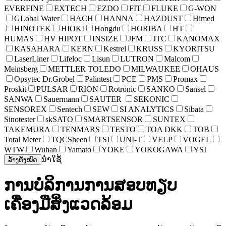
EVERFINE
EXTECH
EZDO
FIT
FLUKE
G-WON
GLobal Water
HACH
HANNA
HAZDUST
Himed
HINOTEK
HIOKI
Hongdu
HORIBA
HT
HUMAS
HV HIPOT
INSIZE
JFM
JTC
KANOMAX
KASAHARA
KERN
Kestrel
KRUSS
KYORITSU
LaserLiner
Lifeloc
Lisun
LUTRON
Malcom
Meinsberg
METTLER TOLEDO
MILWAUKEE
OHAUS
Opsytec Dr.Grobel
Palintest
PCE
PMS
Promax
Proskit
PULSAR
RION
Rotronic
SANKO
Sansel
SANWA
Sauermann
SAUTER
SEKONIC
SENSOREX
Sentech
SEW
SI ANALYTICS
Sibata
Sinotester
skSATO
SMARTSENSOR
SUNTEX
TAKEMURA
TENMARS
TESTO
TOA DKK
TOB
Total Meter
TQCSheen
TSI
UNI-T
VELP
VOGEL
WTW
Wuhan
Yamato
YOKE
YOKOGAWA
YSI
ນຳໃຊ້
ລ້າງທັງໝົດ
ການບໍລິການການສອບທຽບ
ເຄື່ອງມືສິ່ງແວດລ້ອມ