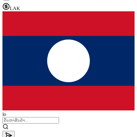
LAK
lo