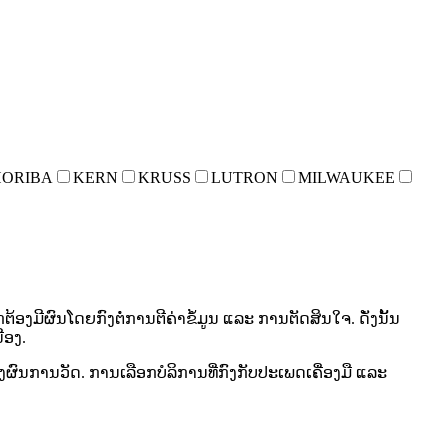
HORIBA
KERN
KRUSS
LUTRON
MILWAUKEE
ຜົນໂດຍກົງຕໍ່ການຕີຄ່າຂໍ້ມູນ ແລະ ການຕັດສິນໃຈ. ດັ່ງນັ້ນ
່ອງ.
ຂອງຜົນການວັດ. ການເລືອກບໍລິການທີ່ກົງກັບປະເພດເຄື່ອງມື ແລະ