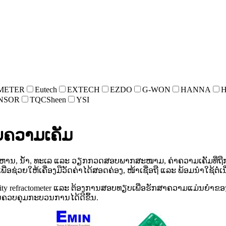
METER
Eutech
EXTECH
EZDO
G-WON
HANNA
NSOR
TQCSheen
YSI
ັບຄວາມເຄັມ
 ນ້ໍາ, ທະເລ ແລະ ວຽກກວດສອບພາກສະໜາມ, ຄ່າຄວາມເຄັມທີ່ຖືກຕ້ອງມີ
ພື່ອຊ່ວຍໃຫ້ເຄື່ອງມືວັດຄ່າໄດ້ສອດຄ່ອງ, ໜ້າເຊື່ອຖື ແລະ ພ້ອມນໍາໃຊ້ຕໍ່ເນື
ື salinity refractometer ແລະ ຕ້ອງການສອບທຽບເພື່ອຮັກສາຄວາມແມ່ນຍໍາ
ຄວບຄຸມກະບວນການໄດ້ດີຂຶ້ນ.