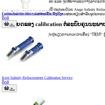
ກັນ ດັ່ງນັ້ນແນວທາງການກວດສອບ ແລະ ຈຸດທີ່ພິຈາລະນາຈຶ່ງອາດແຕກ
ຕົວຢ່າງບໍລິການທີ່ພົບໄດ້ໃນໝວດນີ້ ປະກອບດ້ວຍ Atago Salinity Refractom
Lutron Salinity Meter Calibration Service
Calibration Service. ນອກຈາກນັ້ນ ຍັງມີງານສອບທຽບສໍາລັບອຸປະກອນທີ່
ຕິດຕໍ່
ປະໂຫຍດຂອງ
calibration
ຕໍ່ລະບົບຄຸນນະພາ
ເພີ່ມ
ຫົວໃຈຂອງການສອບທຽບບໍ່ໄດ້ຢຸດຢູ່ພຽງການກວດວ່າເຄື່ອງ “ໃຊ້ໄດ້” ຫຼື 
Kern Salinity Refractometer Calibration Service
ຕິດຕໍ່
ເພີ່ມ