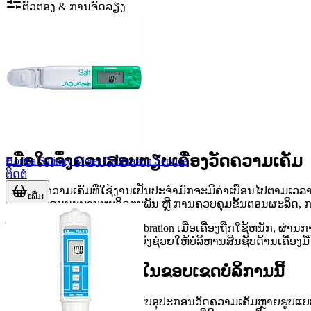
ຕົວຕອງ & ການຈັດລຽງ
ເມື່ອໃດຈຶ່ງຄວນສອບທຽບເຄື່ອງວັດຄວາມເຄັມ
Horiba Salinity Meter Calibration Service
ຕິດຕໍ່
ເຄື່ອງວັດຄວາມເຄັມທີ່ໃຊ້ງານເປັນປະຈໍາມັກຈະມີຄ່າເບື້ອນໄປຕາມ
ເພີ່ມ
ການກວດຄຸນນະພາບຜະລິດຕະພັນ ຫຼື ການຄວບຄຸມຂັ້ນຕອນຜະລິດ, ກ
ໂດຍທົ່ວໄປ ຄວນພິຈາລະນາ calibration ເມື່ອເຄື່ອງຖືກໃຊ້ຫນັກ, ຜ່ານ
ນົດຮອບສອບທຽບຢ່າງຊັດເຈນຍັງຊ່ວຍໃຫ້ບໍລິຫານສິນຊັບດ້ານເຄື່ອງມື
ອຸປະກອນໃດບ້າງທີ່ຢູ່ໃນຂອບເຂດບໍລິການນີ້
ການສອບທຽບໃນໝວດນີ້ຮອງຮັບອຸປະກອນວັດຄວາມເຄັມຫຼາຍຮູບແບບ ຕັ້ງແຕ່