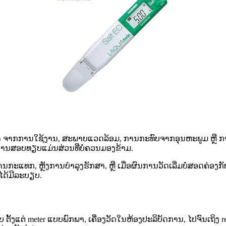
ເວລາ ຈາກການໃຊ້ງານ, ສະພາບແວດລ້ອມ, ການກະທົບຈາກອຸນຫະພູມ ຫຼື ກ
ານສອບທຽບແມ່ນສ່ວນທີ່ບໍ່ຄວນມອງຂ້າມ.
ການກະແທກ, ຫຼັງການບໍາລຸງຮັກສາ, ຫຼື ເມື່ອຜົນການວັດເລີ່ມບໍ່ສອດຄ່ອ
ໄດ້ມີລະບຽບ.
 meter ແບບພົກພາ, ເຄື່ອງວັດໃນຫ້ອງປະລິບັດການ, ໄປຈົນເຖິງ refract