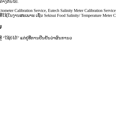
ຕ່າງກັນໄປ.
eter Calibration Service, Eutech Salinity Meter Calibration Service
ໃຊ້ໃນງານສະເພາະ ເຊັ່ນ Sekisui Food Salinity/ Temperature Meter Cal
ບ
“ໃຊ້ບໍ່ໄດ້” ແຕ່ຢູ່ທີ່ການຢືນຢັນວ່າຜົນການວ