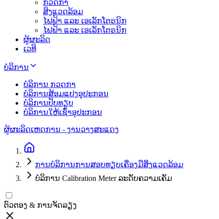
ກວດກາ
ສິງແວດລ້ອມ
ໄຟຟ້າ ແລະ ເອເລັກໂຕຣນິກ
ໄຟຟ້າ ແລະ ເອເລັກໂຕຣນິກ
ຜູ້ຜະລິດ
ເວທີ
ບໍລິການ
ບໍລິການ ກວດກາ
ບໍລິການສ້ອມແປງອຸປະກອນ
ບໍລິການປັບທຽບ
ບໍລິການໃຫ້ເຊົ່າອຸປະກອນ
ຜູ້ຜະລິດ
ເຫດການ - ງານວາງສະແດງ
ການບໍລິການການສອບທຽບເຄື່ອງມືສິ່ງແວດລ້ອມ
ບໍລິການ Calibration Meter ລະດັບຄວາມເຄັມ
ຕົວຕອງ & ການຈັດລຽງ