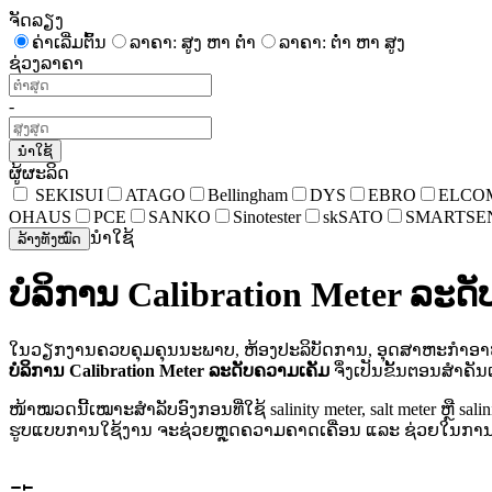
ຈັດລຽງ
ຄ່າເລີ່ມຕົ້ນ
ລາຄາ: ສູງ ຫາ ຕໍ່າ
ລາຄາ: ຕໍ່າ ຫາ ສູງ
ຊ່ວງລາຄາ
-
ນຳໃຊ້
ຜູ້ຜະລິດ
SEKISUI
ATAGO
Bellingham
DYS
EBRO
ELCO
OHAUS
PCE
SANKO
Sinotester
skSATO
SMARTSE
ນຳໃຊ້
ລ້າງທັງໝົດ
ບໍລິການ Calibration Meter ລະດ
ໃນວຽກງານຄວບຄຸມຄຸນນະພາບ, ຫ້ອງປະລິບັດການ, ອຸດສາຫະກໍາອາຫານ,
ບໍລິການ Calibration Meter ລະດັບຄວາມເຄັມ
ຈຶ່ງເປັນຂັ້ນຕອນສໍາຄັນເ
ໜ້າໝວດນີ້ເໝາະສໍາລັບອົງກອນທີ່ໃຊ້ salinity meter, salt meter ຫຼ
ຮູບແບບການໃຊ້ງານ ຈະຊ່ວຍຫຼຸດຄວາມຄາດເຄື່ອນ ແລະ ຊ່ວຍໃນການ