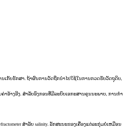
ານເກັບຮັກສາ. ຖ້າຜົນການວັດຖືກນໍາໄປໃຊ້ໃນການກວດຮັບວັດຖຸດິບ,
ງກັບຄ່າອ້າງອີງ. ສໍາລັບອົງກອນທີ່ມີລະບົບເອກະສານຄຸນນະພາບ, ການກໍາ
ometer ສໍາລັບ salinity. ລັກສະນະຂອງເຄື່ອງແຕ່ລະກຸ່ມບໍ່ເຫມືອນ