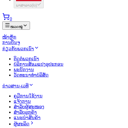
ພາສາລາວ
(
lo
)
0
ໝວດໝູ່
ໜ້າຫຼັກ
ການບັນຈຸ
ກ່ຽວກັບພວກເຮົາ
ຕິດຕໍ່ພວກເຮົາ
ບໍລິການສ້ອມແປງອຸປະກອນ
ພະນັກງານ
ວັດທະນາທຳບໍລິສັດ
ຂ່າວສານ-ເວທີ
ຄູມືການໃຊ້ງານ
ແຈ້ງການ
ສຳລັບຜູ້ສະໜອງ
ສຳລັບລູກຄ້າ
ແນະນຳສິນຄ້າ
ຜູ້ຜະລິດ