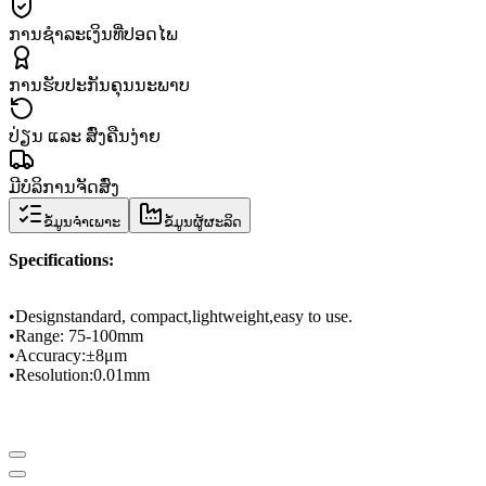
ການຊຳລະເງິນທີ່ປອດໄພ
ການຮັບປະກັນຄຸນນະພາບ
ປ່ຽນ ແລະ ສົ່ງຄືນງ່າຍ
ມີບໍລິການຈັດສົ່ງ
ຂໍ້ມູນຈຳເພາະ
ຂໍ້ມູນຜູ້ຜະລິດ
Specifications
:
•
Design
standard
, compact,
lightweight
,
easy to use.
•
Range
: 75
-
100mm
•
Accuracy
:
±
8μm
•
Resolution
:
0.01mm