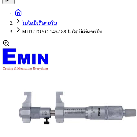
ໄມໂຄມິເຕີພາຍໃນ
MITUTOYO 145-188 ໄມໂຄມິເຕີພາຍໃນ