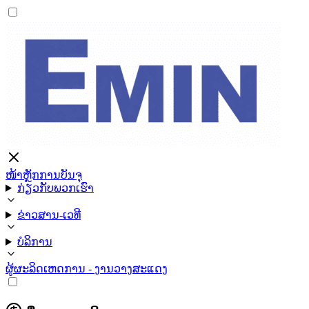
ໜ້າຫຼັກ
ການບັນຈຸ
ກ່ຽວກັບພວກເຮົາ
ຂ່າວສານ-ເວທີ
ບໍລິການ
ຜູ້ຜະລິດ
ເຫດການ - ງານວາງສະແດງ