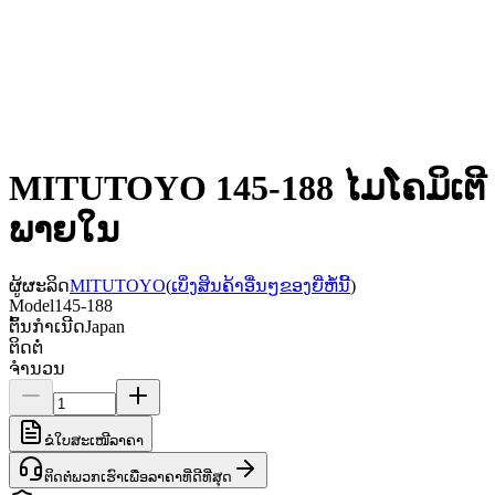
MITUTOYO 145-188 ໄມໂຄມິເຕີ
ພາຍໃນ
ຜູ້ຜະລິດ
MITUTOYO
(
ເບິ່ງສິນຄ້າອື່ນໆຂອງຍີ່ຫໍ້ນີ້
)
Model
145-188
ຕົ້ນກຳເນີດ
Japan
ຕິດຕໍ່
ຈຳນວນ
ຂໍໃບສະເໜີລາຄາ
ຕິດຕໍ່ພວກເຮົາເພື່ອລາຄາທີ່ດີທີ່ສຸດ