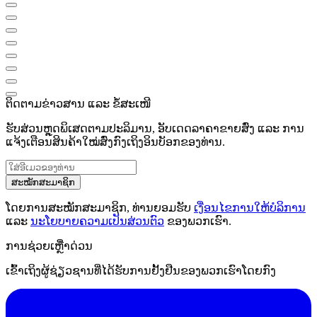
ຕິດຕາມຂ່າວສານ ແລະ ຂໍ້ສະເໜີ
ຮັບສ່ວນຫຼຸດພິເສດຕາມປະລິມານ, ອັບເດດລາຄາຂາຍສົ່ງ ແລະ ການ
ແຈ້ງເຕືອນສິນຄ້າໃໝ່ສົ່ງກົງເຖິງອິນບັອກຂອງທ່ານ.
ສະໝັກສະມາຊິກ
ໂດຍການສະໝັກສະມາຊິກ, ທ່ານຍອມຮັບ
ເງື່ອນໄຂການໃຫ້ບໍລິການ
ແລະ
ນະໂຍບາຍຄວາມເປັນສ່ວນຕົວ
ຂອງພວກເຮົາ.
ການຊ່ວຍເຫຼືໍາດ່ວນ
ເຂົ້າເຖິງຜູ້ຊ່ຽວຊານທີ່ໄດ້ຮັບການຢັ້ງຢືນຂອງພວກເຮົາໂດຍກົງ