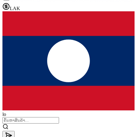
LAK
lo