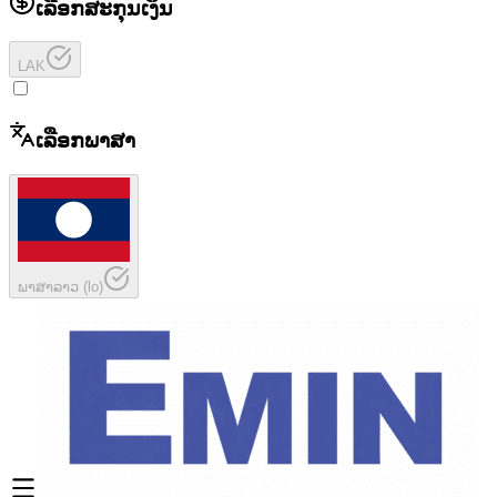
ເລືອກສະກຸນເງິນ
LAK
ເລືອກພາສາ
ພາສາລາວ
(
lo
)