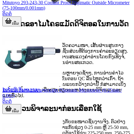
Mitutoyo 293-243-30 Coolant Proof Digimatic Outside Micrometer
(75-100mm/0.001mm)
ຕິດຕໍ່
ບົດບາດຂອງໄມໂຄຣແມັດດິຈິຕອລໃນການວັດ
ເພີ່ມ
ພາຍນອກ
ໄມໂຄຣແມັດປະເພດນີ້ໃຊ້ສຳລັບວັດຄວາມໜາ, ເສັ້ນຜ່ານສູນກາງ
ນອກ ຫຼື ຂະໜາດພາຍນອກຂອງຊິ້ນສ່ວນທີ່ຕ້ອງການຄ່າລະອຽດສູງ.
ຈຸດເດັ່ນຂອງແບບດິຈິຕອລແມ່ນການສະແດງຄ່າອ່ານໂດຍກົງເທິງຈໍ,
ຊ່ວຍຫຼຸດຄວາມຜິດພາດຈາກການອ່ານສະເກວດ.
ໃນສາຍງານທີ່ມີການກວດຊິ້ນງານຫຼາຍຈຸດຊ້ຳໆ, ການອ່ານຄ່າໄວ
ແລະ ສະໝ່ຳເສມແມ່ນຊ່ວຍໃຫ້ຂັ້ນຕອນ QC ລື່ນໄຫຼກວ່າເກົ່າ. ຖ້າ
ຕ້ອງການຮູບແບບວັດມາດຕະຖານແບບກວ້າງກວ່ານີ້ ກໍສາມາດເບິ່ງ
ໄມໂຄມິເຕີພາຍນອກ
ເພື່ອປຽບທຽບຮະຫວ່າງແບບດິຈິຕອລ ແລະ
INSIZE 3109-25A ພາຍນອກ Digimatic Micrometer (0-25mm /
0.001)
ແບບທົ່ວໄປ.
ຕິດຕໍ່
ຈຸດທີ່ຄວນພິຈາລະນາກ່ອນເລືອກໃຊ້
ເພີ່ມ
ເກນທຳອິດຄື
ຊ່ວງການວັດ
ໃຫ້ກົງກັບຂະໜາດຊິ້ນງານຈິງ. ຕົວຢ່າງ
ເຊັ່ນ ງານຂະໜາດນ້ອຍອາດເໝາະກັບຊ່ວງ 0-25 mm ຫຼື 25-50 mm,
ໃນຂະນະທີ່ຊິ້ນສ່ວນໃຫຍ່ຂຶ້ນອາດຕ້ອງໃຊ້ຮຸ່ນ 225-250 mm, 250-275