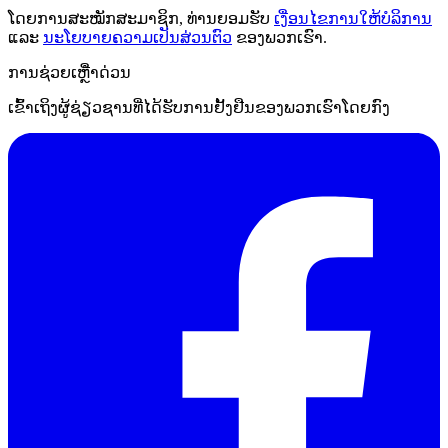
ໂດຍການສະໝັກສະມາຊິກ, ທ່ານຍອມຮັບ
ເງື່ອນໄຂການໃຫ້ບໍລິການ
ແລະ
ນະໂຍບາຍຄວາມເປັນສ່ວນຕົວ
ຂອງພວກເຮົາ.
ການຊ່ວຍເຫຼືໍາດ່ວນ
ເຂົ້າເຖິງຜູ້ຊ່ຽວຊານທີ່ໄດ້ຮັບການຢັ້ງຢືນຂອງພວກເຮົາໂດຍກົງ