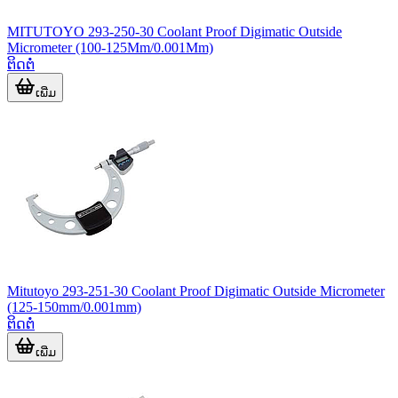
MITUTOYO 293-250-30 Coolant Proof Digimatic Outside
Micrometer (100-125Mm/0.001Mm)
ຕິດຕໍ່
ເພີ່ມ
Mitutoyo 293-251-30 Coolant Proof Digimatic Outside Micrometer
(125-150mm/0.001mm)
ຕິດຕໍ່
ເພີ່ມ