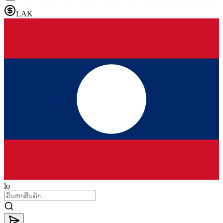
LAK
lo