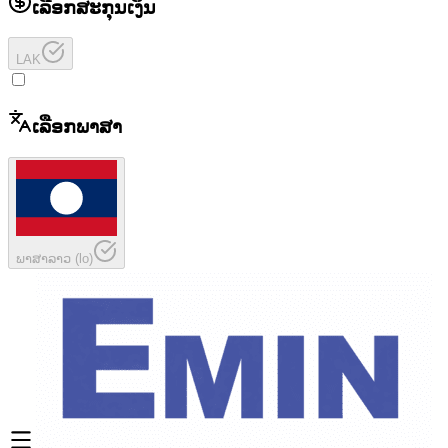
ເລືອກສະກຸນເງິນ
LAK
ເລືອກພາສາ
ພາສາລາວ
(
lo
)