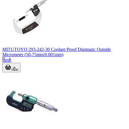
MITUTOYO 293-242-30 Coolant Proof Digimatic Outside
Micrometer (50-75mm/0.001mm)
ຕິດຕໍ່
ເພີ່ມ