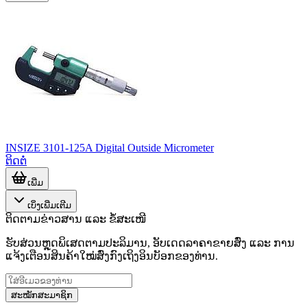
INSIZE 3101-125A Digital Outside Micrometer
ຕິດຕໍ່
ເພີ່ມ
ເບິ່ງເພີ່ມເຕີມ
ຕິດຕາມຂ່າວສານ ແລະ ຂໍ້ສະເໜີ
ຮັບສ່ວນຫຼຸດພິເສດຕາມປະລິມານ, ອັບເດດລາຄາຂາຍສົ່ງ ແລະ ການ
ແຈ້ງເຕືອນສິນຄ້າໃໝ່ສົ່ງກົງເຖິງອິນບັອກຂອງທ່ານ.
ສະໝັກສະມາຊິກ