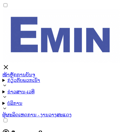
ໜ້າຫຼັກ
ການບັນຈຸ
ກ່ຽວກັບພວກເຮົາ
ຂ່າວສານ-ເວທີ
ບໍລິການ
ຜູ້ຜະລິດ
ເຫດການ - ງານວາງສະແດງ