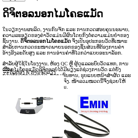
ດິຈິຕອລນອກໄມໂຄຣແມັດ
ໃນວຽກງານຜະລິດ, ງານກົນຈັກ ແລະ ການກວດສອບຄຸນນະພາບ,
ຄວາມລະອຽດຂອງຄ່າວັດແມ່ນມີຜົນໂດຍກົງຕໍ່ຄວາມແມ່ນຍຳຂອງ
ຊິ້ນງານ.
ດິຈິຕອລນອກໄມໂຄຣແມັດ
ຈຶ່ງເປັນອຸປະກອນວັດທີ່ເໝາະ
ສຳລັບການກວດຂະໜາດພາຍນອກຂອງຊິ້ນສ່ວນທີ່ຕ້ອງການຄ່າ
ອ້າງອີງລະດັບສູງ ແລະ ການອ່ານຄ່າທີ່ໄວກວ່າແບບອະນາລັອກ.
ສຳລັບຜູ້ໃຊ້ໃນໂຮງງານ, ຫ້ອງ QC ຫຼື ຜູ້ດູແລລະບົບວັດແທກ, ການ
ເລືອກໄມໂຄຣແມັດດິຈິຕອລບໍ່ໄດ້ມີພຽງແຕ່ຊ່ວງການວັດ ແຕ່ຍັງ
ຕົວຕອງ & ການຈັດລຽງ
ກ່ຽວກັບຄວາມລະອຽດ, ຄວາມທົນທານ, ຮູບແບບຫນ້າສຳຜັດ ແລະ
ຄວາມເໝາະກັບລັກສະນະວຽກຈິງ. ໜ້າລວມໝວດນີ້ຈຶ່ງຊ່ວຍໃຫ້
ຄົ້ນຫາຮຸ່ນທີ່ເໝາະສົມໄດ້ງ່າຍຂຶ້ນ.