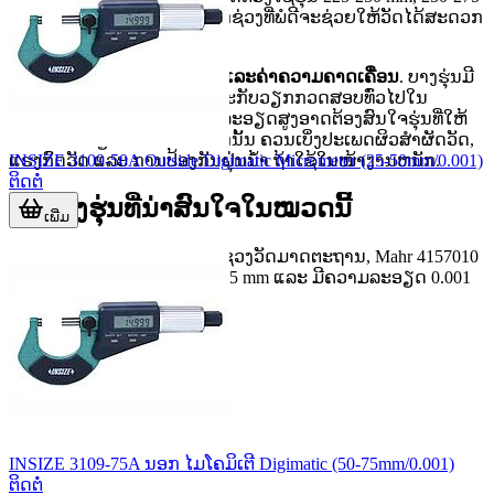
mm ຫຼື 275-300 mm. ການເລືອກຊ່ວງທີ່ພໍດີຈະຊ່ວຍໃຫ້ວັດໄດ້ສະດວກ
ແລະ ຮັກສາຄວາມແມ່ນຍຳ.
ອີກປັດໃຈໜຶ່ງຄື
ຄວາມລະອຽດແລະຄ່າຄວາມຄາດເຄື່ອນ
. ບາງຮຸ່ນມີ
ຄວາມລະອຽດ 0.001 mm ເໝາະກັບວຽກກວດສອບທົ່ວໄປໃນ
ອຸດສາຫະກຳ, ໃນຂະນະທີ່ງານລະອຽດສູງອາດຕ້ອງສົນໃຈຮຸ່ນທີ່ໃຫ້
ຄ່າອ່ານລະອຽດກວ່າ. ນອກຈາກນັ້ນ ຄວນເບິ່ງປະເພດຜິວສຳຜັດວັດ,
INSIZE 3109-50A Outside Digimatic Micrometer (25-50mm/0.001)
ແຮງກົດວັດ ແລະ ການປ້ອງກັນຝຸ່ນນ້ຳ ຖ້າໃຊ້ໃນໜ້າງານຫນັກ.
ຕິດຕໍ່
ຕົວຢ່າງຮຸ່ນທີ່ນ່າສົນໃຈໃນໝວດນີ້
ເພີ່ມ
ສຳລັບວຽກພື້ນຖານທີ່ຕ້ອງການຊ່ວງວັດມາດຕະຖານ, Mahr 4157010
ເປັນອີກທາງເລືອກທີ່ຄອບຄຸມ 0-25 mm ແລະ ມີຄວາມລະອຽດ 0.001
mm. ດ້ານ MOORE &
INSIZE 3109-75A ນອກ ໄມໂຄມິເຕີ Digimatic (50-75mm/0.001)
ຕິດຕໍ່