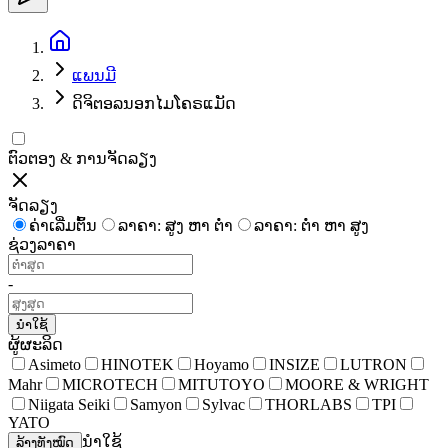
ແພນມີ
ດິຈິຕອລນອກໄມໂຄຣແມັດ
ຕົວຕອງ & ການຈັດລຽງ
ຈັດລຽງ
ຄ່າເລີ່ມຕົ້ນ
ລາຄາ: ສູງ ຫາ ຕໍ່າ
ລາຄາ: ຕໍ່າ ຫາ ສູງ
ຊ່ວງລາຄາ
-
ນຳໃຊ້
ຜູ້ຜະລິດ
Asimeto
HINOTEK
Hoyamo
INSIZE
LUTRON
Mahr
MICROTECH
MITUTOYO
MOORE & WRIGHT
Niigata Seiki
Samyon
Sylvac
THORLABS
TPI
YATO
ນຳໃຊ້
ລ້າງທັງໝົດ