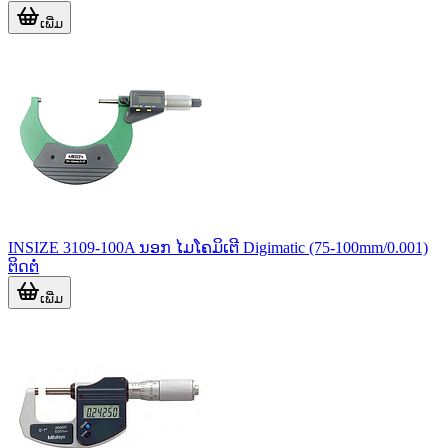
ເພີ່ມ
INSIZE 3109-100A ນອກ ໄມໂຄມິເຕີ Digimatic (75-100mm/0.001)
ຕິດຕໍ່
ເພີ່ມ