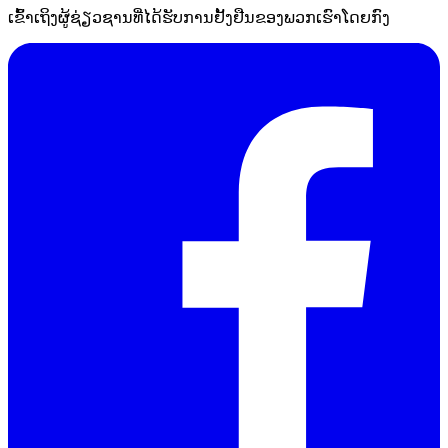
ເຂົ້າເຖິງຜູ້ຊ່ຽວຊານທີ່ໄດ້ຮັບການຢັ້ງຢືນຂອງພວກເຮົາໂດຍກົງ