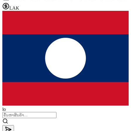
LAK
lo