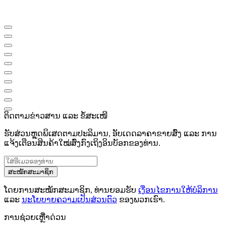
ຕິດຕາມຂ່າວສານ ແລະ ຂໍ້ສະເໜີ
ຮັບສ່ວນຫຼຸດພິເສດຕາມປະລິມານ, ອັບເດດລາຄາຂາຍສົ່ງ ແລະ ການ
ແຈ້ງເຕືອນສິນຄ້າໃໝ່ສົ່ງກົງເຖິງອິນບັອກຂອງທ່ານ.
ສະໝັກສະມາຊິກ
ໂດຍການສະໝັກສະມາຊິກ, ທ່ານຍອມຮັບ
ເງື່ອນໄຂການໃຫ້ບໍລິການ
ແລະ
ນະໂຍບາຍຄວາມເປັນສ່ວນຕົວ
ຂອງພວກເຮົາ.
ການຊ່ວຍເຫຼືໍາດ່ວນ