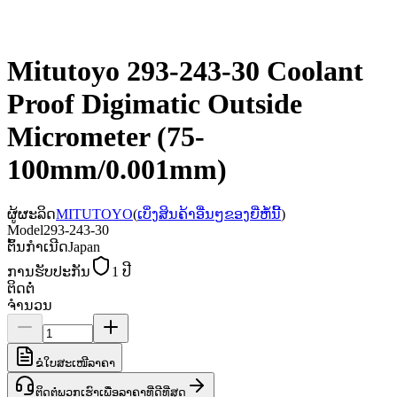
Mitutoyo 293-243-30 Coolant
Proof Digimatic Outside
Micrometer (75-
100mm/0.001mm)
ຜູ້ຜະລິດ
MITUTOYO
(
ເບິ່ງສິນຄ້າອື່ນໆຂອງຍີ່ຫໍ້ນີ້
)
Model
293-243-30
ຕົ້ນກຳເນີດ
Japan
ການຮັບປະກັນ
1 ປີ
ຕິດຕໍ່
ຈຳນວນ
ຂໍໃບສະເໜີລາຄາ
ຕິດຕໍ່ພວກເຮົາເພື່ອລາຄາທີ່ດີທີ່ສຸດ