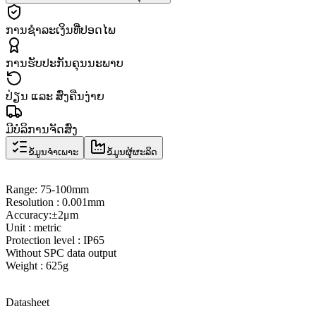
ການຊຳລະເງິນທີ່ປອດໄພ
ການຮັບປະກັນຄຸນນະພາບ
ປ່ຽນ ແລະ ສົ່ງຄືນງ່າຍ
ມີບໍລິການຈັດສົ່ງ
ຂໍ້ມູນຈຳເພາະ
ຂໍ້ມູນຜູ້ຜະລິດ
Range
: 75
-
100mm
Resolution : 0.001mm
Accuracy
:
±
2μm
Unit : metric
Protection level : IP65
Without SPC data output
Weight : 625g
Datasheet