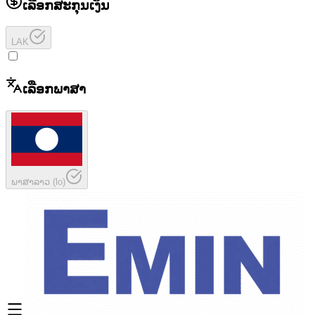
ເລືອກສະກຸນເງິນ
LAK
ເລືອກພາສາ
ພາສາລາວ
(
lo
)