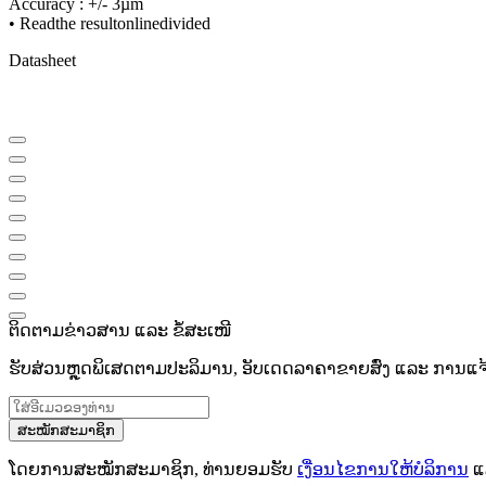
Accuracy : +/- 3µm
• Read
the result
on
line
divided
Datasheet
ຕິດຕາມຂ່າວສານ ແລະ ຂໍ້ສະເໜີ
ຮັບສ່ວນຫຼຸດພິເສດຕາມປະລິມານ, ອັບເດດລາຄາຂາຍສົ່ງ ແລະ ການແຈ້ງເ
ສະໝັກສະມາຊິກ
ໂດຍການສະໝັກສະມາຊິກ, ທ່ານຍອມຮັບ
ເງື່ອນໄຂການໃຫ້ບໍລິການ
ແ