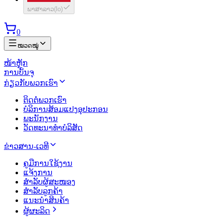
ພາສາລາວ
(
lo
)
0
ໝວດໝູ່
ໜ້າຫຼັກ
ການບັນຈຸ
ກ່ຽວກັບພວກເຮົາ
ຕິດຕໍ່ພວກເຮົາ
ບໍລິການສ້ອມແປງອຸປະກອນ
ພະນັກງານ
ວັດທະນາທຳບໍລິສັດ
ຂ່າວສານ-ເວທີ
ຄູມືການໃຊ້ງານ
ແຈ້ງການ
ສຳລັບຜູ້ສະໜອງ
ສຳລັບລູກຄ້າ
ແນະນຳສິນຄ້າ
ຜູ້ຜະລິດ