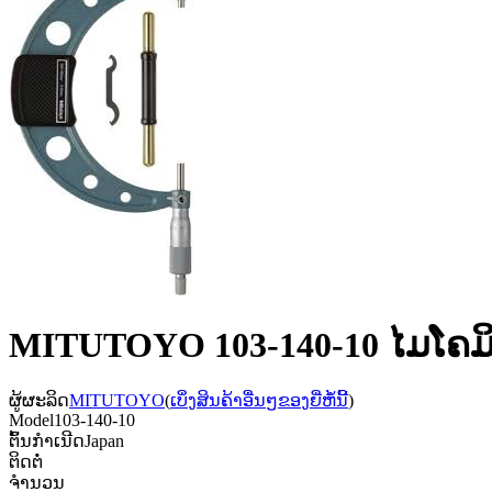
MITUTOYO 103-140-10 ໄມໂຄມິເ
ຜູ້ຜະລິດ
MITUTOYO
(
ເບິ່ງສິນຄ້າອື່ນໆຂອງຍີ່ຫໍ້ນີ້
)
Model
103-140-10
ຕົ້ນກຳເນີດ
Japan
ຕິດຕໍ່
ຈຳນວນ