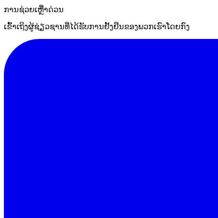
ການຊ່ວຍເຫຼືໍາດ່ວນ
ເຂົ້າເຖິງຜູ້ຊ່ຽວຊານທີ່ໄດ້ຮັບການຢັ້ງຢືນຂອງພວກເຮົາໂດຍກົງ