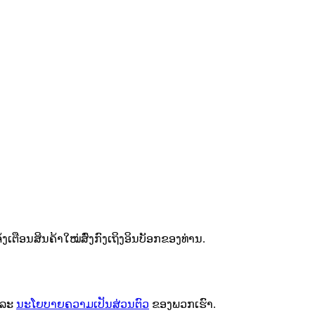
ຕືອນສິນຄ້າໃໝ່ສົ່ງກົງເຖິງອິນບັອກຂອງທ່ານ.
ລະ
ນະໂຍບາຍຄວາມເປັນສ່ວນຕົວ
ຂອງພວກເຮົາ.