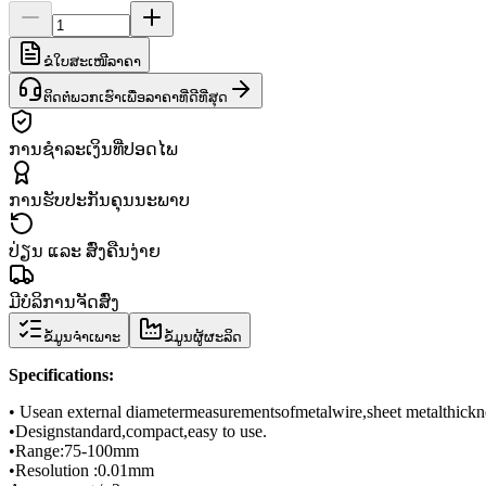
ຂໍໃບສະເໜີລາຄາ
ຕິດຕໍ່ພວກເຮົາເພື່ອລາຄາທີ່ດີທີ່ສຸດ
ການຊຳລະເງິນທີ່ປອດໄພ
ການຮັບປະກັນຄຸນນະພາບ
ປ່ຽນ ແລະ ສົ່ງຄືນງ່າຍ
ມີບໍລິການຈັດສົ່ງ
ຂໍ້ມູນຈຳເພາະ
ຂໍ້ມູນຜູ້ຜະລິດ
Specifications
:
• Use
an external diameter
measurements
of
metal
wire
,
sheet metal
thickn
•
Design
standard
,
compact
,
easy to use.
•
Range
:
75
-
100mm
•
Resolution
:
0.01mm