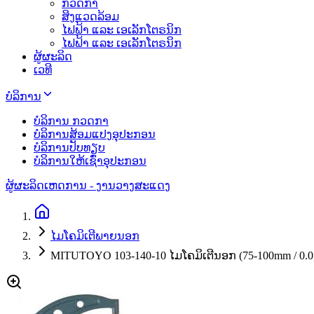
ກວດກາ
ສິງແວດລ້ອມ
ໄຟຟ້າ ແລະ ເອເລັກໂຕຣນິກ
ໄຟຟ້າ ແລະ ເອເລັກໂຕຣນິກ
ຜູ້ຜະລິດ
ເວທີ
ບໍລິການ
ບໍລິການ ກວດກາ
ບໍລິການສ້ອມແປງອຸປະກອນ
ບໍລິການປັບທຽບ
ບໍລິການໃຫ້ເຊົ່າອຸປະກອນ
ຜູ້ຜະລິດ
ເຫດການ - ງານວາງສະແດງ
ໄມໂຄມິເຕີພາຍນອກ
MITUTOYO 103-140-10 ໄມໂຄມິເຕີນອກ (75-100mm / 0.0