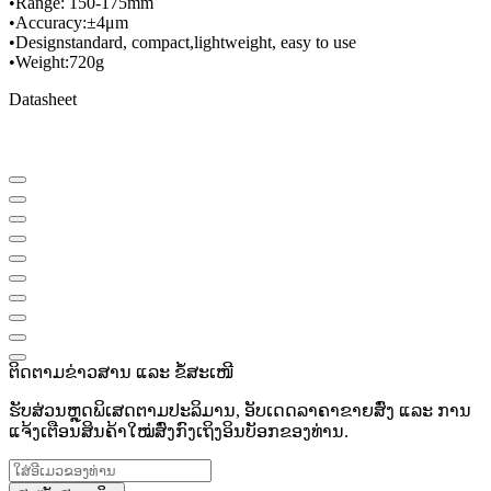
•
Range
: 150
-
175mm
•
Accuracy:
±
4μm
•
Design
standard
, compact,
lightweight
, easy to use
•
Weight:
720g
Datasheet
ຕິດຕາມຂ່າວສານ ແລະ ຂໍ້ສະເໜີ
ຮັບສ່ວນຫຼຸດພິເສດຕາມປະລິມານ, ອັບເດດລາຄາຂາຍສົ່ງ ແລະ ການ
ແຈ້ງເຕືອນສິນຄ້າໃໝ່ສົ່ງກົງເຖິງອິນບັອກຂອງທ່ານ.