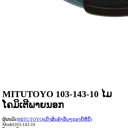
MITUTOYO 103-143-10 ໄມ
ໂຄມິເຕີພາຍນອກ
ຜູ້ຜະລິດ
MITUTOYO
(
ເບິ່ງສິນຄ້າອື່ນໆຂອງຍີ່ຫໍ້ນີ້
)
Model
103-143-10