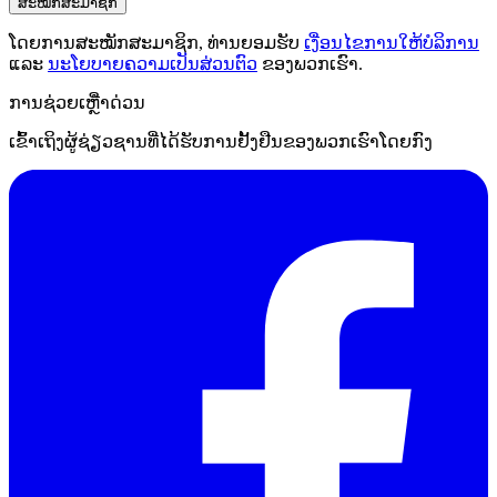
ສະໝັກສະມາຊິກ
ໂດຍການສະໝັກສະມາຊິກ, ທ່ານຍອມຮັບ
ເງື່ອນໄຂການໃຫ້ບໍລິການ
ແລະ
ນະໂຍບາຍຄວາມເປັນສ່ວນຕົວ
ຂອງພວກເຮົາ.
ການຊ່ວຍເຫຼືໍາດ່ວນ
ເຂົ້າເຖິງຜູ້ຊ່ຽວຊານທີ່ໄດ້ຮັບການຢັ້ງຢືນຂອງພວກເຮົາໂດຍກົງ