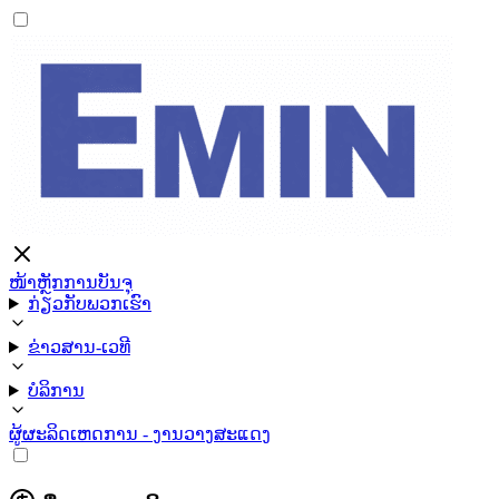
ໜ້າຫຼັກ
ການບັນຈຸ
ກ່ຽວກັບພວກເຮົາ
ຂ່າວສານ-ເວທີ
ບໍລິການ
ຜູ້ຜະລິດ
ເຫດການ - ງານວາງສະແດງ