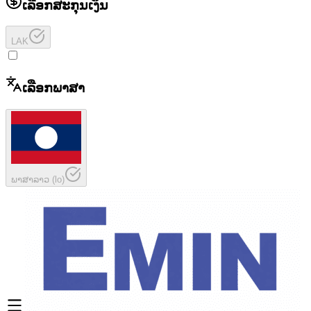
ເລືອກສະກຸນເງິນ
LAK
ເລືອກພາສາ
ພາສາລາວ
(
lo
)