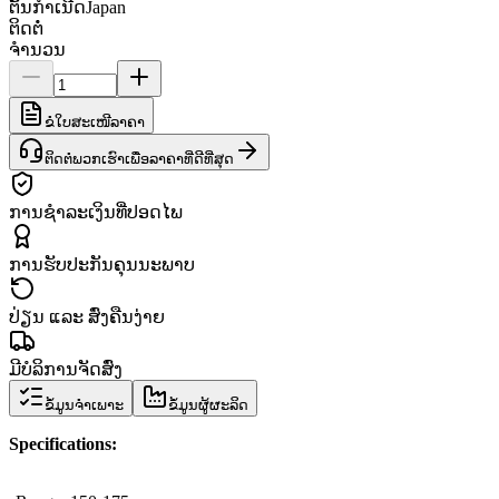
ຕົ້ນກຳເນີດ
Japan
ຕິດຕໍ່
ຈຳນວນ
ຂໍໃບສະເໜີລາຄາ
ຕິດຕໍ່ພວກເຮົາເພື່ອລາຄາທີ່ດີທີ່ສຸດ
ການຊຳລະເງິນທີ່ປອດໄພ
ການຮັບປະກັນຄຸນນະພາບ
ປ່ຽນ ແລະ ສົ່ງຄືນງ່າຍ
ມີບໍລິການຈັດສົ່ງ
ຂໍ້ມູນຈຳເພາະ
ຂໍ້ມູນຜູ້ຜະລິດ
Specifications
: