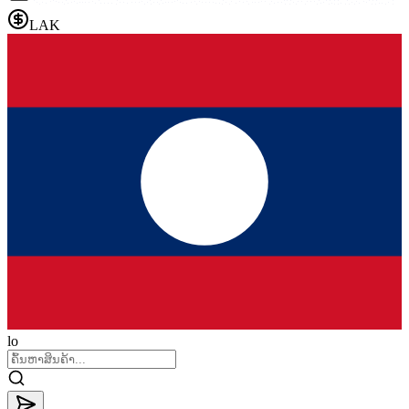
LAK
lo