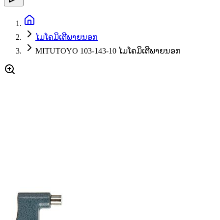
ໄມໂຄມິເຕີພາຍນອກ
MITUTOYO 103-143-10 ໄມໂຄມິເຕີພາຍນອກ