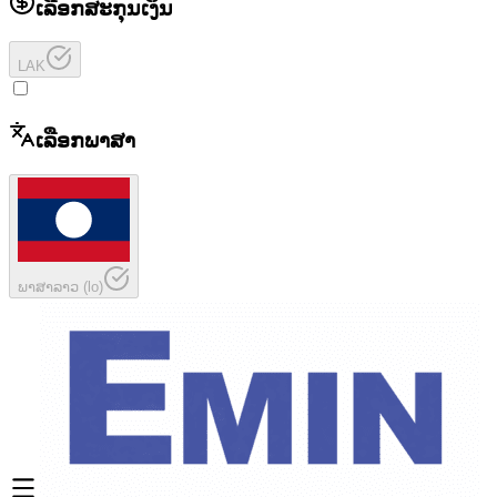
ເລືອກສະກຸນເງິນ
LAK
ເລືອກພາສາ
ພາສາລາວ
(
lo
)