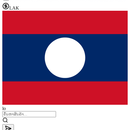
LAK
lo