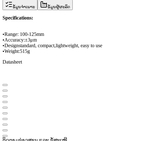
ຂໍ້ມູນຈຳເພາະ
ຂໍ້ມູນຜູ້ຜະລິດ
Specifications
:
•
Range
: 100-
125mm
•
Accuracy:
±
3μm
•
Design
standard
, compact,
lightweight
, easy to use
•
Weight:
515g
Datasheet
ຕິດຕາມຂ່າວສານ ແລະ ຂໍ້ສະເໜີ