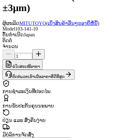
±3µm)
ຜູ້ຜະລິດ
MITUTOYO
(
ເບິ່ງສິນຄ້າອື່ນໆຂອງຍີ່ຫໍ້ນີ້
)
Model
103-141-10
ຕົ້ນກຳເນີດ
Japan
ຕິດຕໍ່
ຈຳນວນ
ຂໍໃບສະເໜີລາຄາ
ຕິດຕໍ່ພວກເຮົາເພື່ອລາຄາທີ່ດີທີ່ສຸດ
ການຊຳລະເງິນທີ່ປອດໄພ
ການຮັບປະກັນຄຸນນະພາບ
ປ່ຽນ ແລະ ສົ່ງຄືນງ່າຍ
ມີບໍລິການຈັດສົ່ງ