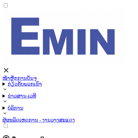
ໜ້າຫຼັກ
ການບັນຈຸ
ກ່ຽວກັບພວກເຮົາ
ຂ່າວສານ-ເວທີ
ບໍລິການ
ຜູ້ຜະລິດ
ເຫດການ - ງານວາງສະແດງ