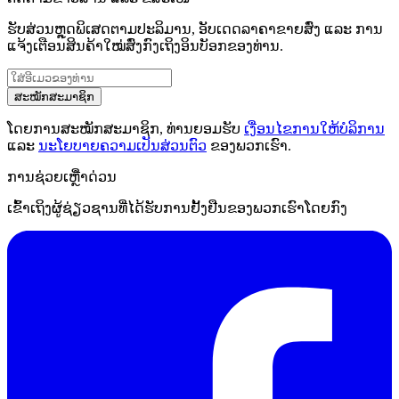
ຮັບສ່ວນຫຼຸດພິເສດຕາມປະລິມານ, ອັບເດດລາຄາຂາຍສົ່ງ ແລະ ການ
ແຈ້ງເຕືອນສິນຄ້າໃໝ່ສົ່ງກົງເຖິງອິນບັອກຂອງທ່ານ.
ສະໝັກສະມາຊິກ
ໂດຍການສະໝັກສະມາຊິກ, ທ່ານຍອມຮັບ
ເງື່ອນໄຂການໃຫ້ບໍລິການ
ແລະ
ນະໂຍບາຍຄວາມເປັນສ່ວນຕົວ
ຂອງພວກເຮົາ.
ການຊ່ວຍເຫຼືໍາດ່ວນ
ເຂົ້າເຖິງຜູ້ຊ່ຽວຊານທີ່ໄດ້ຮັບການຢັ້ງຢືນຂອງພວກເຮົາໂດຍກົງ