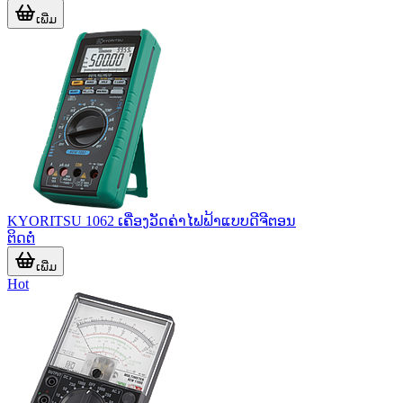
ເພີ່ມ
KYORITSU 1062 ເຄື່ອງວັດຄ່າໄຟຟ້າແບບດີຈີຕອນ
ຕິດຕໍ່
ເພີ່ມ
Hot