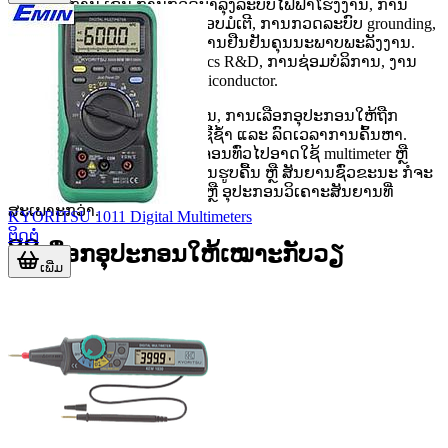
ສະຖານະການ ເຊັ່ນ ການກວດບໍາລຸງລະບົບໄຟຟ້າໂຮງງານ, ການ
ທົດສອບຕູ້ຄວບຄຸມ, ການກວດສອບມໍເຕີ, ການກວດລະບົບ grounding,
ການກວດຫາກະແສຮົ່ວ ແລະ ການຢືນຢັນຄຸນນະພາບພະລັງງານ.
ນອກນັ້ນຍັງໃຊ້ໃນງານ electronics R&D, ການຊ່ອມບໍລິການ, ງານ
telecom ແລະ ການທົດສອບ semiconductor.
ສໍາລັບອົງກອນທີ່ມີຫຼາຍໜ່ວຍງານ, ການເລືອກອຸປະກອນໃຫ້ຖືກ
ປະເພດຈະຊ່ວຍລົດຕົ້ນທຶນການຊື້ຊໍ້າ ແລະ ລົດເວລາການຄົ້ນຫາ.
ຕົວຢ່າງເຊັ່ນ ວຽກກວດສາຍວົງຈອນທົ່ວໄປອາດໃຊ້ multimeter ຫຼື
clamp meter ແຕ່ຖ້າຕ້ອງການເຫັນຮູບຄື້ນ ຫຼື ສັນຍານຊົ່ວຂະນະ ກໍຈະ
ຕ້ອງຂຶ້ນໄປຫາ
ອອສຊິໂລສໂກພ
ຫຼື ອຸປະກອນວິເຄາະສັນຍານທີ່
ສະເພາະກວ່າ.
KYORITSU 1011 Digital Multimeters
ຕິດຕໍ່
ວິທີເລືອກອຸປະກອນໃຫ້ເໝາະກັບວຽ
ເພີ່ມ