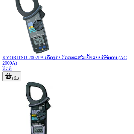
KYORITSU 2002PA ເຄື່ອງຄີບວັດກະແສໄຟຟ້າແບບດີຈີຕອນ (AC
2000A)
ຕິດຕໍ່
ເພີ່ມ