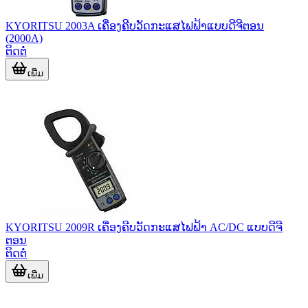
KYORITSU 2003A ເຄື່ອງຄີບວັດກະແສໄຟຟ້າແບບດີຈີຕອນ
(2000A)
ຕິດຕໍ່
ເພີ່ມ
KYORITSU 2009R ເຄື່ອງຄີບວັດກະແສໄຟຟ້າ AC/DC ແບບດີຈີ
ຕອນ
ຕິດຕໍ່
ເພີ່ມ