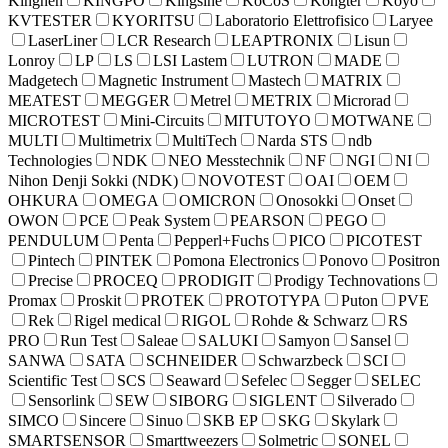
Kingnen
KINGPO
Kingsine
KoCoS
Kongter
Koyo
KVTESTER
KYORITSU
Laboratorio Elettrofisico
Laryee
LaserLiner
LCR Research
LEAPTRONIX
Lisun
Lonroy
LP
LS
LSI Lastem
LUTRON
MADE
Madgetech
Magnetic Instrument
Mastech
MATRIX
MEATEST
MEGGER
Metrel
METRIX
Microrad
MICROTEST
Mini-Circuits
MITUTOYO
MOTWANE
MULTI
Multimetrix
MultiTech
Narda STS
ndb
Technologies
NDK
NEO Messtechnik
NF
NGI
NI
Nihon Denji Sokki (NDK)
NOVOTEST
OAI
OEM
OHKURA
OMEGA
OMICRON
Onosokki
Onset
OWON
PCE
Peak System
PEARSON
PEGO
PENDULUM
Penta
Pepperl+Fuchs
PICO
PICOTEST
Pintech
PINTEK
Pomona Electronics
Ponovo
Positron
Precise
PROCEQ
PRODIGIT
Prodigy Technovations
Promax
Proskit
PROTEK
PROTOTYPA
Puton
PVE
Rek
Rigel medical
RIGOL
Rohde & Schwarz
RS
PRO
Run Test
Saleae
SALUKI
Samyon
Sansel
SANWA
SATA
SCHNEIDER
Schwarzbeck
SCI
Scientific Test
SCS
Seaward
Sefelec
Segger
SELEC
Sensorlink
SEW
SIBORG
SIGLENT
Silverado
SIMCO
Sincere
Sinuo
SKB EP
SKG
Skylark
SMARTSENSOR
Smarttweezers
Solmetric
SONEL