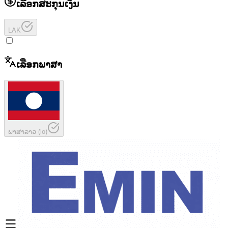
ເລືອກສະກຸນເງິນ
LAK
ເລືອກພາສາ
ພາສາລາວ
(
lo
)