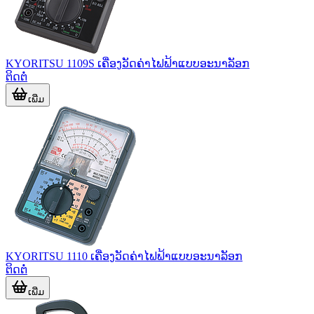
KYORITSU 1109S ເຄື່ອງວັດຄ່າໄຟຟ້າແບບອະນາລັອກ
ຕິດຕໍ່
ເພີ່ມ
KYORITSU 1110 ເຄື່ອງວັດຄ່າໄຟຟ້າແບບອະນາລັອກ
ຕິດຕໍ່
ເພີ່ມ