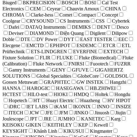
Biuged
BKPRECISION
BOSCH
BOSI
Cal Test
Electronics
CEM
Ceyear
Chauvin Arnoux
CHINA
CHROMA
Clarke-hess
Comet
Compact
Concept
Coolgear
CRYSOUND
CS Instruments
CSS
Cybertek
Dafei
DATAQ Instruments
DEMIKS
DENT
Desco
Deviser
DIAMOND
Điện Quang
Digilent
Dilipow
Doble
DTE
DV Power
DYT
EAST TESTER
EEC
Elecgene
EMCTD
EPHIPOT
ESDEMC
ETCR
ETL
Prüftechnik
ETS-LINDGREN
EVERFINE
EXTECH
Fixture Solution
FLIR
FLUKE
Fluke (Biomedical)
Fluke
(Calibration)
Fluke Network
FNIRSI
Fuootech
FUZRR
Gamry Instruments
GENY
GFUVE
GIGAHERTZ
SOLUTIONS
Global Specialties
GlobeCore
GOLDSOL
Gossen Metrawatt
GRAPHTEC
GW INSTEK
Hangzhi
HANNA
HAROGIC
HASEGAWA
HB.ZHIWEI
HCTEST
HILO-test
HIOKI
HMDQ
Holtek
Hongdu
Hopetech
HT
Huayi Electric
Huazheng
HV HIPOT
iDRC
IET LABS
iKAM
IKONIX
INNO
INSIZE
ITECH
JCW
JFE
JFM
JINKO
Jinuosh
Jiujin
Joulescope
JPT
JRE
JUMHO
KANETEC
Karg
KEISOKU GIKEN
KEITHLEY
KEP
Kewell
KEYSIGHT
Khánh Linh
KIKUSUI
Kingmaster