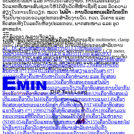
ຮັບລະບົບໄຟຟ້າ ແລະ ການວິນິດໄສວົງຈອນ, ການເລືອກເຄື່ອງມື
ວັດແທກທີ່ເໝາະສົມຊ່ວຍໃຫ້ໄດ້ຜົນວັດທີ່ໜ້າເຊື່ອຖື ແລະ ລົດຄວາມ
ສ່ຽງໃນການເຮັດວຽກ. ໝວດ
ໄຟຟ້າ - ການວັດແທກເອເລັກໂຕຣນິກ
ຈຶ່ງເປັນຈຸດຮວບຮວມອຸປະກອນສໍາລັບງານວັດ, ກວດ, ວິເຄາະ ແລະ
ທົດສອບທັງໃນລະດັບຫ້ອງປະລະກອນ, ພາກສະໜາມ ແລະ ອຸດ
ສາຫະກໍາ.
ຕົວຕອງ & ການຈັດລຽງ
ໃນໜ້າໝວດນີ້ທ່ານຈະພົບທັງເຄື່ອງມືພື້ນຖານເຊັ່ນ multimeter, clamp
ໄຟຟ້າ - ການວັດແທກເອເລັກໂຕຣນິກ
126,122
meter, ເຄື່ອງທົດສອບສະຫຼັບສາຍ ໄປຈົນເຖິງອຸປະກອນສໍາລັບການ
AC, DC ການສະຫນອງພະລັງງານ
13,378
Datalogger
ວັດແທກຂັ້ນສູງ ເຊັ່ນ oscilloscope, spectrum analyzer, LCR meter,
ໄຟຟ້າ
344
Doppler Radar
1
LCR ແມັດ
551
Loop ແມັດ
2
PXI
insulation tester ແລະ ເຄື່ອງວິເຄາະຄຸນນະພາບພະລັງງານ. ການຈັດ
Instrument
14
ການທົດສອບ SMU Semiconductor
109
ການທົດສອບ
ກຸ່ມແບບນີ້ຊ່ວຍໃຫ້ຝ່າຍຈັດຊື້, ຊ່າງເຕັກນິກ ແລະ ວິສະວະກອນ
ຄວາມປອດໄພ
626
ການໂຫຼດເອເລັກໂຕຣນິກ
2,239
ເຄື່ອງກໍາເນີດ
ຄົ້ນຫາອຸປະກອນໄດ້ຕາມຫນ້າວຽກຈິງ.
ສັນຍານ ([*] 1594)
922
ເຄື່ອງຂະຫຍາຍສຽງແຮງດັນສູງ ([*]
2343)
56
ເຄື່ອງຄົ້ນຫາບັນຫາດິນ
8
ເຄື່ອງທໍາລາຍ ແລະ ທົດສອບ
IC
494
ເຄື່ອງທົດສອບ Igniter
26
ເຄື່ອງທົດສອບກະແສໄຟຟ້າ
ຮົ່ວ
174
ເຄື່ອງທົດສອບການດວງມະນຸວັງ
29
ເຄື່ອງທົດສອບການປ້ອງກັນ
ອິນເຊັວ
572
ເຄື່ອງທົດສອບຄວາມຕ້ານທານຕໍ່ໂລກ
326
ເຄື່ອງທົດສອບມໍ
ເຕີແລະເຄື່ອງປັ່ນໄຟ
49
ເຄື່ອງ​ທົດ​ສອບ​ອຸ​ປະ​ກອນ​ການ​ແພດ​
149
ເຄື່ອງ
ທົດສອບອຸປະກອນແບບພົກພາ (ຕົວທົດສອບ PAT)
40
ເຄື່ອງທົດສອບ
ແຮງດັນສູງ ([*] 1998)
276
ເຄື່ອງທົດສອບແຮງດັນຕໍ່າ
186
ເຄື່ອງມວນ
ກະວດກະແສທີ່ຖືກຕ້ອງ
31
ເຄື່ອງມວນມັດຕິບ
749
ເຄື່ອງ​ມື​ແຫ່ງ​ຊາດ
(NI)
80,054
ເຄື່ອງວັດແທກພາກສະຫນາມໄຟຟ້າ
155
ເຄື່ອງວັດແທກໄຟ
ຟ້າອື່ນໆ
91
ເຄື່ອງວັດຫຼາຍປະສິດທິພາບສໍາລັບການຕິດຕັ້ງ
ໄຟຟ້າ
143
ເຄື່ອງວິເຄາະຄຸນນະພາບພະລັງງານ
599
ເຄື່ອງວິເຄາະສະ