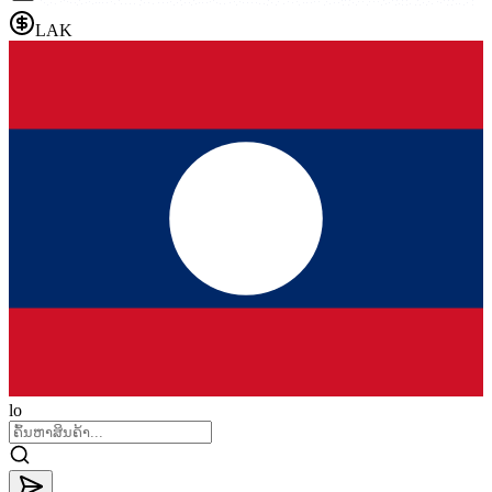
LAK
lo