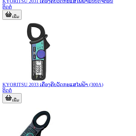
KYORITSU 2031 ເຄື່ອງຄີບວັດກະແສໄຟຟ້າແບບດີຈີຕອນ
ຕິດຕໍ່
ເພີ່ມ
KYORITSU 2033 ເຄື່ອງຄີບວັດກະແສໄຟຟ້າ (300A)
ຕິດຕໍ່
ເພີ່ມ