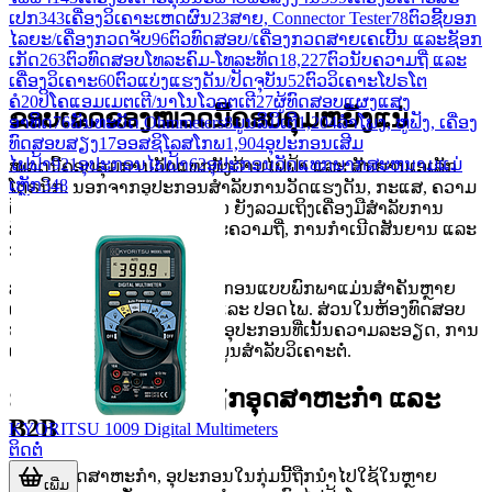
ເປກ
343
ເຄື່ອງວິເຄາະເຫດຜົນ
23
ສາຍ, Connector Tester
78
ຕົວຊີ້ບອກ
ໄລຍະ/ເຄື່ອງກວດຈັບ
96
ຕົວທົດສອບ/ເຄື່ອງກວດສາຍເຄເບີ້ນ ແລະຊັອກ
ເກັດ
263
ຕົວທົດສອບໂທລະຄົມ-ໂທລະທັດ
18,227
ຕົວນັບຄວາມຖີ່ ແລະ
ເຄື່ອງວິເຄາະ
60
ຕົວແບ່ງແຮງດັນ/ປັດຈຸບັນ
52
ຕົວວິເຄາະໂປຣໂຕ
ຄໍ
20
ປິໂຄແອມເມຕເຕີ/ນາໂນໂວລຕເຕີ
27
ຜູ້ທົດສອບແຜງແສງ
ຂອບເຂດຂອງໝວດນີ້ຄອບຄຸມຫຍັງແນ່
ອາທິດ
76
ພັນທະບັດ Ohmmeters
8
ມູນລິມິເຕີ
1,204
ລຳໂພງ, ຫູຟັງ, ເຄື່ອງ
ທົດສອບສຽງ
17
ອອສຊິໂລສໂກພ
1,904
ອຸປະກອນເສີມ
ໄຟຟ້າ
921
ອຸປະກອນໄຟຟ້າ
62
ອຸປະກອນວັດແທກພາກສະຫນາມແມ່
ໝວດນີ້ຄອບຄຸມການວັດແທກທັງດ້ານໄຟຟ້າ ແລະ ສັນຍານເອເລັກ
ເຫຼັກ
348
ໂຕຣນິກ. ນອກຈາກອຸປະກອນສໍາລັບການວັດແຮງດັນ, ກະແສ, ຄວາມ
ຕ້ານທານ ຫຼື ຄ່າ insulation ແລ້ວ ຍັງລວມເຖິງເຄື່ອງມືສໍາລັບການ
ສັງເກດ waveform, ການວິເຄາະຄວາມຖີ່, ການກໍາເນີດສັນຍານ ແລະ
ການທົດສອບຄວາມປອດໄພ.
ສໍາລັບງານພາກສະໜາມ, ອຸປະກອນແບບພົກພາແມ່ນສໍາຄັນຫຼາຍ
ເພາະຕ້ອງໃຊ້ງານໄດ້ສະດວກ ແລະ ປອດໄພ. ສ່ວນໃນຫ້ອງທົດສອບ
ຫຼື ສາຍການຜະລິດ ມັກຕ້ອງໃຊ້ອຸປະກອນທີ່ເນັ້ນຄວາມລະອຽດ, ການ
ເຮັດຊໍ້າໄດ້ ແລະ ການບັນທຶກຂໍ້ມູນສໍາລັບວິເຄາະຕໍ່.
ການນໍາໃຊ້ຫຼັກໃນວຽກອຸດສາຫະກໍາ ແລະ
B2B
KYORITSU 1009 Digital Multimeters
ຕິດຕໍ່
ໃນພາກອຸດສາຫະກໍາ, ອຸປະກອນໃນກຸ່ມນີ້ຖືກນໍາໄປໃຊ້ໃນຫຼາຍ
ເພີ່ມ