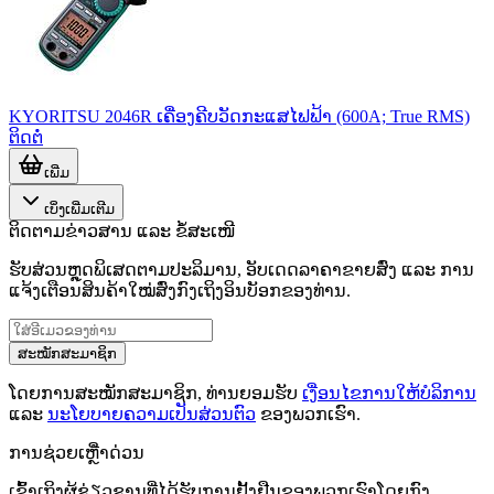
KYORITSU 2046R ເຄື່ອງຄີບວັດກະແສໄຟຟ້າ (600A; True RMS)
ຕິດຕໍ່
ເພີ່ມ
ເບິ່ງເພີ່ມເຕີມ
ຕິດຕາມຂ່າວສານ ແລະ ຂໍ້ສະເໜີ
ຮັບສ່ວນຫຼຸດພິເສດຕາມປະລິມານ, ອັບເດດລາຄາຂາຍສົ່ງ ແລະ ການ
ແຈ້ງເຕືອນສິນຄ້າໃໝ່ສົ່ງກົງເຖິງອິນບັອກຂອງທ່ານ.
ສະໝັກສະມາຊິກ
ໂດຍການສະໝັກສະມາຊິກ, ທ່ານຍອມຮັບ
ເງື່ອນໄຂການໃຫ້ບໍລິການ
ແລະ
ນະໂຍບາຍຄວາມເປັນສ່ວນຕົວ
ຂອງພວກເຮົາ.
ການຊ່ວຍເຫຼືໍາດ່ວນ
ເຂົ້າເຖິງຜູ້ຊ່ຽວຊານທີ່ໄດ້ຮັບການຢັ້ງຢືນຂອງພວກເຮົາໂດຍກົງ