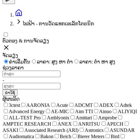
ໄຟຟ້າ - ການວັດແທກເອເລັກໂຕຣນິກ
ຕົວຕອງ & ການຈັດລຽງ
ຈັດລຽງ
ຄ່າເລີ່ມຕົ້ນ
ລາຄາ: ສູງ ຫາ ຕໍ່າ
ລາຄາ: ຕໍ່າ ຫາ ສູງ
ຊ່ວງລາຄາ
-
ນຳໃຊ້
ຜູ້ຜະລິດ
3ctest
AARONIA
Acute
ADCMT
ADEX
Adtek
Advanced Energy
AE-MIC
Aim TTI
Ainuo
ALIYIQI
ALL-TEST Pro
Amblyonix
Amittari
Amprobe
AMPTEC RESEARCH
ANEX
ANRITSU
APECH
ASAKI
Associated Research (ARI)
Astronics
ASUNDAR
Audiomatica
Bakon
Beich
Bierer Meters
Bird