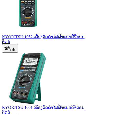
KYORITSU 1052 ເຄື່ອງວັດຄ່າໄຟຟ້າແບບດີຈີຕອນ
ຕິດຕໍ່
ເພີ່ມ
KYORITSU 1061 ເຄື່ອງວັດຄ່າໄຟຟ້າແບບດີຈີຕອນ
ຕິດຕໍ່