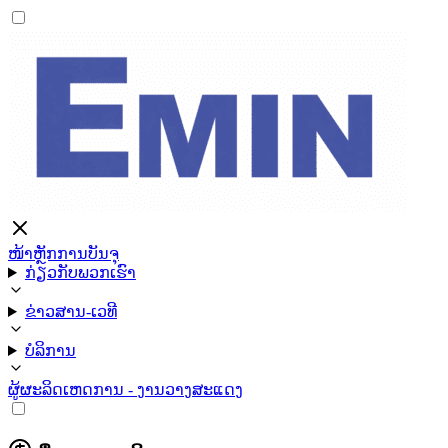
ໜ້າຫຼັກ
ການບັນຈຸ
ກ່ຽວກັບພວກເຮົາ
ຂ່າວສານ-ເວທີ
ບໍລິການ
ຜູ້ຜະລິດ
ເຫດການ - ງານວາງສະແດງ