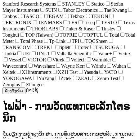
Stanford Research Systems
STANLEY
Statico
Stefan
Mayer Instruments
SUIN
Tabor Electronics
Tae Kwang
Tanbos
TASCO
TEGAM
Tekbox
TEKON
TEKTRONIX
TENMARS
TES
Teseq
TESTO
Texas
Instruments
THORLABS
Tinker & Rasor
Tinsley
Tonghui
TOP (Taiwan)
TOPRIE
TOPTUL
Total
Total
Meter
Total Phase
Tp-Link
TPI
TQCSheen
TRANSCOM
TREK
Triplett
Trotec
TSURUGA
Tunkia
UEi
UNI-T
Valhalla Scientific
Value+
Vertex
Vessel
VICTOR
Vitrek
Voltech
Warmbier
Wavecontrol
Waveshare
Wayne Kerr
Wrindu
Wuhan
Xeltek
XHinstruments
XZH Test
Yasuda
YATO
YOKOGAWA
YuYang
Zctek
ZEAL
Zenro Test
Zeroplus
Zhongce
ນຳໃຊ້
ລ້າງທັງໝົດ
ໄຟຟ້າ - ການວັດແທກເອເລັກໂຕຣ
ນິກ
ໃນວຽກງານບໍາລຸງຮັກສາ, ການທົດສອບສາຍການຜະລິດ, ການກວດ