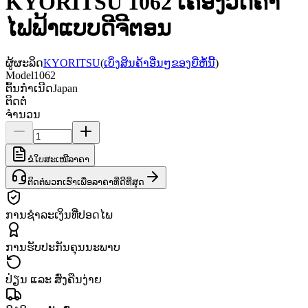
KYORITSU 1062 ເຄື່ອງວັດຄ່າ
ໄຟຟ້າແບບດີຈີຕອນ
ຜູ້ຜະລິດ
KYORITSU
(
ເບິ່ງສິນຄ້າອື່ນໆຂອງຍີ່ຫໍ້ນີ້
)
Model
1062
ຕົ້ນກຳເນີດ
Japan
ຕິດຕໍ່
ຈຳນວນ
ຂໍໃບສະເໜີລາຄາ
ຕິດຕໍ່ພວກເຮົາເພື່ອລາຄາທີ່ດີທີ່ສຸດ
ການຊຳລະເງິນທີ່ປອດໄພ
ການຮັບປະກັນຄຸນນະພາບ
ປ່ຽນ ແລະ ສົ່ງຄືນງ່າຍ