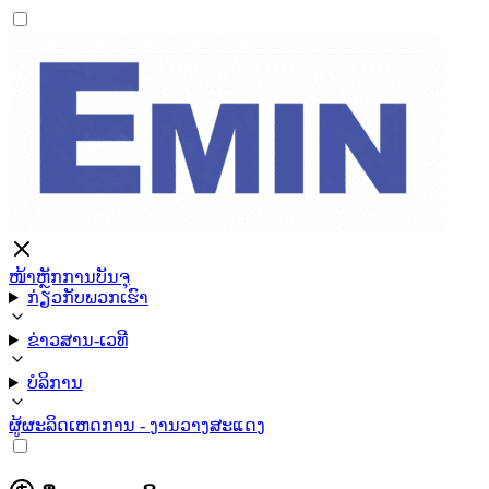
ໜ້າຫຼັກ
ການບັນຈຸ
ກ່ຽວກັບພວກເຮົາ
ຂ່າວສານ-ເວທີ
ບໍລິການ
ຜູ້ຜະລິດ
ເຫດການ - ງານວາງສະແດງ