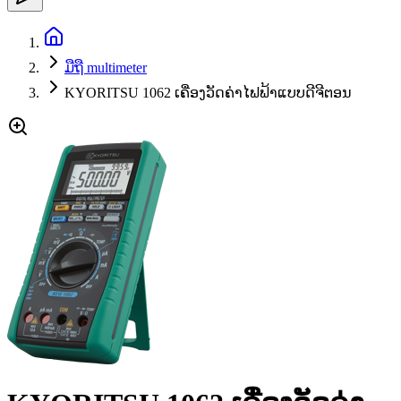
ມືຖື multimeter
KYORITSU 1062 ເຄື່ອງວັດຄ່າໄຟຟ້າແບບດີຈີຕອນ