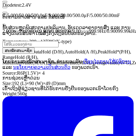
Diodetest:2.4V
C:5.000/50.00/500.0nF/5.000/50.00/500.0μF/5.000/50.00mF
ຕິດຕາມຂ່າວສານ ແລະ ຂໍ້ສະເໜີ
F:
ຮັບສ່ວນຫຼຸດພິເສດຕາມປະລິມານ, ອັບເດດລາຄາຂາຍສົ່ງ ແລະ ການ
2,000~~99.99/90.09.999/9.009.999/9.00~~~999.9Hz/0.90099.99kH
ແຈ້ງເຕືອນສິນຄ້າໃໝ່ສົ່ງກົງເຖິງອິນບັອກຂອງທ່ານ.
Temperature:-200 ~1372ºC(K-type)
ສະໝັກສະມາຊິກ
Other Features:DataHold (D/H),AutoHold(A /H),PeakHold*(P/H),
RangeHold (R/H),
ໂດຍການສະໝັກສະມາຊິກ, ທ່ານຍອມຮັບ
ເງື່ອນໄຂການໃຫ້ບໍລິການ
Maximumvalue(MAX),Minimumvalue(MIN),Averagevalue(AVG),ZeroAd
ແລະ
ນະໂຍບາຍຄວາມເປັນສ່ວນຕົວ
ຂອງພວກເຮົາ.
Source:R6P(1.5V)× 4
ການຊ່ວຍເຫຼືໍາດ່ວນ
Size:192 (L)×90 (W)×49 (D)mm
ເຂົ້າເຖິງຜູ້ຊ່ຽວຊານທີ່ໄດ້ຮັບການຢັ້ງຢືນຂອງພວກເຮົາໂດຍກົງ
Weight:560g
Source:LR44(1.5V)× 2
Size:192 (L)×90 (W)×49 (D)mm
Weight:560g
Accessories:Case,Battery,Manuals