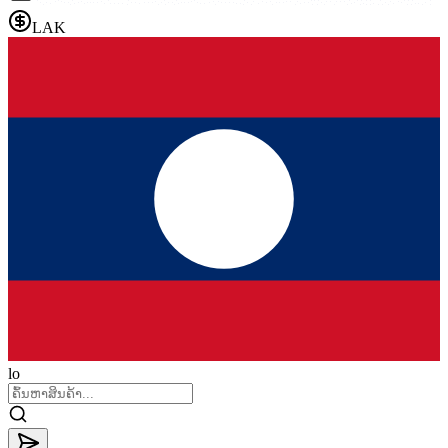
LAK
lo