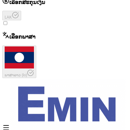
ເລືອກສະກຸນເງິນ
LAK
ເລືອກພາສາ
ພາສາລາວ
(
lo
)