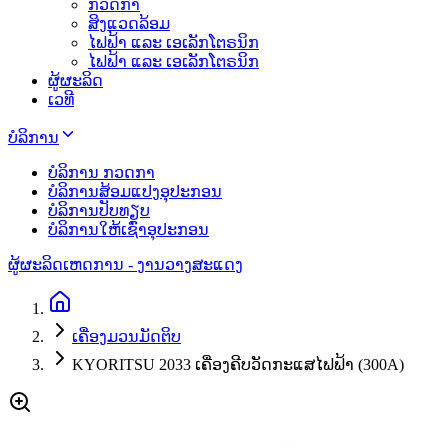
ກວດກາ
ສິງແວດລ້ອມ
ໄຟຟ້າ ແລະ ເອເລັກໂຕຣນິກ
ໄຟຟ້າ ແລະ ເອເລັກໂຕຣນິກ
ຜູ້ຜະລິດ
ເວທີ
ບໍລິການ
ບໍລິການ ກວດກາ
ບໍລິການສ້ອມແປງອຸປະກອນ
ບໍລິການປັບທຽບ
ບໍລິການໃຫ້ເຊົ່າອຸປະກອນ
ຜູ້ຜະລິດ
ເຫດການ - ງານວາງສະແດງ
ເຄື່ອງມວນມັດຕິບ
KYORITSU 2033 ເຄື່ອງຄີບວັດກະແສໄຟຟ້າ (300A)