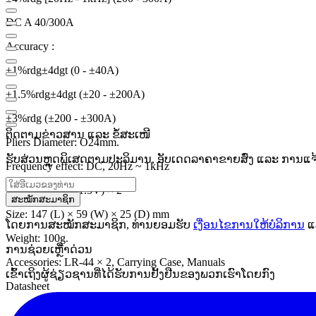
DC A 40/300A
Accuracy :
±1%rdg±4dgt (0 - ±40A)
±1.5%rdg±4dgt (±20 - ±200A)
±3%rdg (±200 - ±300A)
ຕິດຕາມຂ່າວສານ ແລະ ຂໍ້ສະເໜີ
Pliers Diameter: O24mm.
ຮັບສ່ວນຫຼຸດພິເສດຕາມປະລິມານ, ອັບເດດລາຄາຂາຍສົ່ງ ແລະ ການແຈ້ງເ
Frequency effect: DC, 20Hz ~ 1kHz
Source: LR-44 (1.5V) × 2
ສະໝັກສະມາຊິກ
Size: 147 (L) × 59 (W) × 25 (D) mm
ໂດຍການສະໝັກສະມາຊິກ, ທ່ານຍອມຮັບ
ເງື່ອນໄຂການໃຫ້ບໍລິການ
ແ
Weight: 100g.
ການຊ່ວຍເຫຼືໍາດ່ວນ
Accessories: LR-44 × 2, Carrying Case, Manuals
ເຂົ້າເຖິງຜູ້ຊ່ຽວຊານທີ່ໄດ້ຮັບການຢັ້ງຢືນຂອງພວກເຮົາໂດຍກົງ
Datasheet