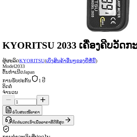
KYORITSU 2033 ເຄື່ອງຄີບວັດກ
ຜູ້ຜະລິດ
KYORITSU
(
ເບິ່ງສິນຄ້າອື່ນໆຂອງຍີ່ຫໍ້ນີ້
)
Model
2033
ຕົ້ນກຳເນີດ
Japan
ການຮັບປະກັນ
1 ປີ
ຕິດຕໍ່
ຈຳນວນ
ຂໍໃບສະເໜີລາຄາ
ຕິດຕໍ່ພວກເຮົາເພື່ອລາຄາທີ່ດີທີ່ສຸດ
ການຊຳລະເງິນທີ່ປອດໄພ