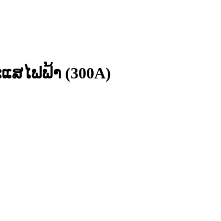
ະແສໄຟຟ້າ (300A)