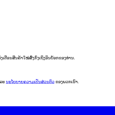
ຕືອນສິນຄ້າໃໝ່ສົ່ງກົງເຖິງອິນບັອກຂອງທ່ານ.
ລະ
ນະໂຍບາຍຄວາມເປັນສ່ວນຕົວ
ຂອງພວກເຮົາ.