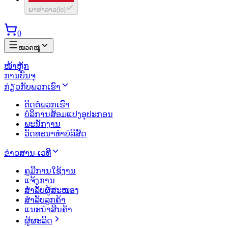
ພາສາລາວ
(
lo
)
0
ໝວດໝູ່
ໜ້າຫຼັກ
ການບັນຈຸ
ກ່ຽວກັບພວກເຮົາ
ຕິດຕໍ່ພວກເຮົາ
ບໍລິການສ້ອມແປງອຸປະກອນ
ພະນັກງານ
ວັດທະນາທຳບໍລິສັດ
ຂ່າວສານ-ເວທີ
ຄູມືການໃຊ້ງານ
ແຈ້ງການ
ສຳລັບຜູ້ສະໜອງ
ສຳລັບລູກຄ້າ
ແນະນຳສິນຄ້າ
ຜູ້ຜະລິດ