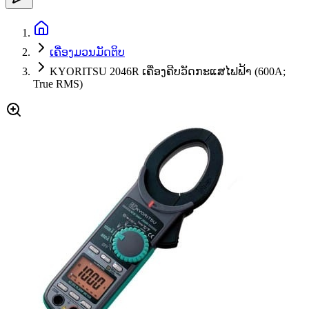
ເຄື່ອງມວນມັດຕິບ
KYORITSU 2046R ເຄື່ອງຄີບວັດກະແສໄຟຟ້າ (600A;
True RMS)