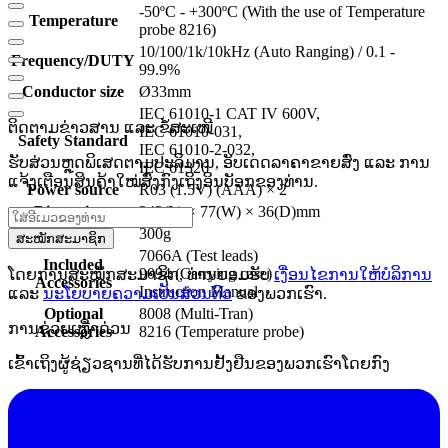
-50ºC - +300ºC (With the use of Temperature
Temperature
probe 8216)
10/100/1k/10kHz (Auto Ranging) / 0.1 -
Frequency/DUTY
99.9%
Conductor size
Ø33mm
IEC 61010-1 CAT IV 600V,
ຕິດຕາມຂ່າວສານ ແລະ ຂໍ້ສະເໜີ
IEC 61010-031,
Safety Standard
IEC 61010-2-032,
ຮັບສ່ວນຫຼຸດພິເສດຕາມປະລິມານ, ອັບເດດລາຄາຂາຍສົ່ງ ແລະ ການ
IEC 61326
ແຈ້ງເຕືອນສິນຄ້າໃໝ່ສົ່ງກົງເຖິງອິນບັອກຂອງທ່ານ.
Power source
R03 (1.5V) (AAA) × 2
Dimensions
243(L) × 77(W) × 36(D)mm
Weight
300g
ສະໝັກສະມາຊິກ
7066A (Test leads)
Included
9094 (Carrying case)
ໂດຍການສະໝັກສະມາຊິກ, ທ່ານຍອມຮັບ
ເງື່ອນໄຂການໃຫ້ບໍລິການ
Accessories
Instruction Manual
ແລະ
ນະໂຍບາຍຄວາມເປັນສ່ວນຕົວ
ຂອງພວກເຮົາ.
Optional
8008 (Multi-Tran)
ການຊ່ວຍເຫຼືໍາດ່ວນ
Accessories
8216 (Temperature probe)
ເຂົ້າເຖິງຜູ້ຊ່ຽວຊານທີ່ໄດ້ຮັບການຢັ້ງຢືນຂອງພວກເຮົາໂດຍກົງ