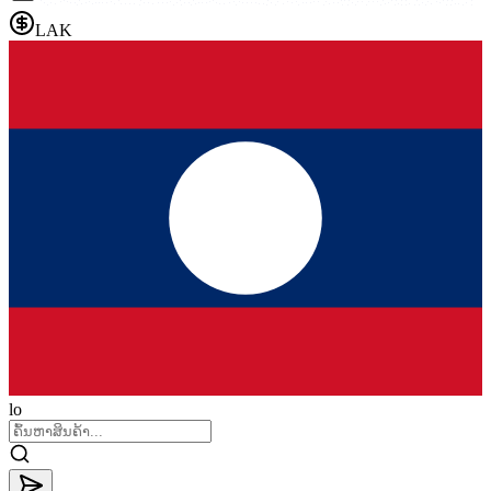
LAK
lo