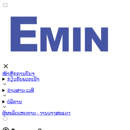
ໜ້າຫຼັກ
ການບັນຈຸ
ກ່ຽວກັບພວກເຮົາ
ຂ່າວສານ-ເວທີ
ບໍລິການ
ຜູ້ຜະລິດ
ເຫດການ - ງານວາງສະແດງ