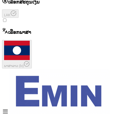
ເລືອກສະກຸນເງິນ
LAK
ເລືອກພາສາ
ພາສາລາວ
(
lo
)