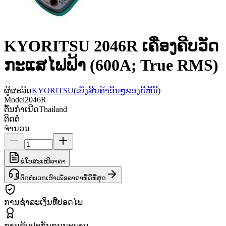
KYORITSU 2046R ເຄື່ອງຄີບວັດ
ກະແສໄຟຟ້າ (600A; True RMS)
ຜູ້ຜະລິດ
KYORITSU
(
ເບິ່ງສິນຄ້າອື່ນໆຂອງຍີ່ຫໍ້ນີ້
)
Model
2046R
ຕົ້ນກຳເນີດ
Thailand
ຕິດຕໍ່
ຈຳນວນ
ຂໍໃບສະເໜີລາຄາ
ຕິດຕໍ່ພວກເຮົາເພື່ອລາຄາທີ່ດີທີ່ສຸດ
ການຊຳລະເງິນທີ່ປອດໄພ
ການຮັບປະກັນຄຸນນະພາບ