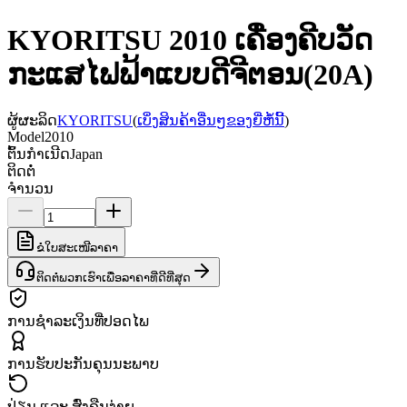
KYORITSU 2010 ເຄື່ອງຄີບວັດ
ກະແສໄຟຟ້າແບບດີຈີຕອນ(20A)
ຜູ້ຜະລິດ
KYORITSU
(
ເບິ່ງສິນຄ້າອື່ນໆຂອງຍີ່ຫໍ້ນີ້
)
Model
2010
ຕົ້ນກຳເນີດ
Japan
ຕິດຕໍ່
ຈຳນວນ
ຂໍໃບສະເໜີລາຄາ
ຕິດຕໍ່ພວກເຮົາເພື່ອລາຄາທີ່ດີທີ່ສຸດ
ການຊຳລະເງິນທີ່ປອດໄພ
ການຮັບປະກັນຄຸນນະພາບ
ປ່ຽນ ແລະ ສົ່ງຄືນງ່າຍ