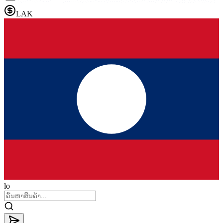
LAK
lo