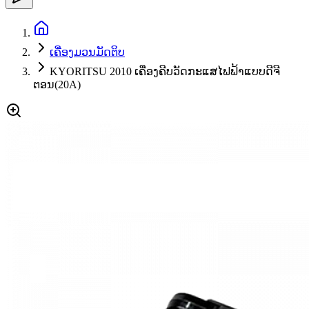
ເຄື່ອງມວນມັດຕິບ
KYORITSU 2010 ເຄື່ອງຄີບວັດກະແສໄຟຟ້າແບບດີຈີ
ຕອນ(20A)