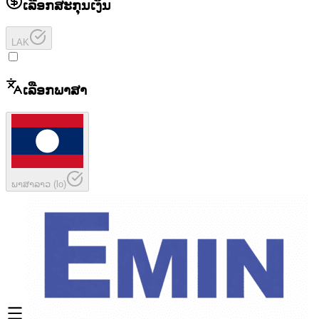
ເລືອກສະກຸນເງິນ
LAK
ເລືອກພາສາ
ພາສາລາວ
(
lo
)