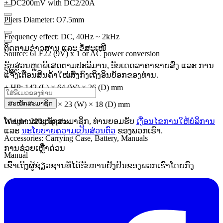
+ DC200mV with DC2/20A
Pliers Diameter: O7.5mm
Frequency effect: DC, 40Hz ~ 2kHz
ຕິດຕາມຂ່າວສານ ແລະ ຂໍ້ສະເໜີ
Source: 6LF22 (9V) x 1 or AC power conversion
ຮັບສ່ວນຫຼຸດພິເສດຕາມປະລິມານ, ອັບເດດລາຄາຂາຍສົ່ງ ແລະ ການ
Size:
ແຈ້ງເຕືອນສິນຄ້າໃໝ່ສົ່ງກົງເຖິງອິນບັອກຂອງທ່ານ.
+ HP: 142 (L) × 64 (W) × 26 (D) mm
ສະໝັກສະມາຊິກ
+ Pliers: 153 (L) × 23 (W) × 18 (D) mm
Weight: 220g approx.
ໂດຍການສະໝັກສະມາຊິກ, ທ່ານຍອມຮັບ
ເງື່ອນໄຂການໃຫ້ບໍລິການ
ແລະ
ນະໂຍບາຍຄວາມເປັນສ່ວນຕົວ
ຂອງພວກເຮົາ.
Accessories: Carrying Case, Battery, Manuals
ການຊ່ວຍເຫຼືໍາດ່ວນ
Manual
ເຂົ້າເຖິງຜູ້ຊ່ຽວຊານທີ່ໄດ້ຮັບການຢັ້ງຢືນຂອງພວກເຮົາໂດຍກົງ