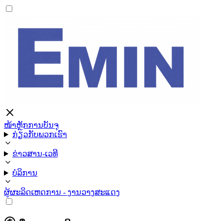
ໜ້າຫຼັກ
ການບັນຈຸ
ກ່ຽວກັບພວກເຮົາ
ຂ່າວສານ-ເວທີ
ບໍລິການ
ຜູ້ຜະລິດ
ເຫດການ - ງານວາງສະແດງ