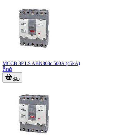
MCCB 3P LS ABN803c 500A (45kA)
ຕິດຕໍ່
ເພີ່ມ