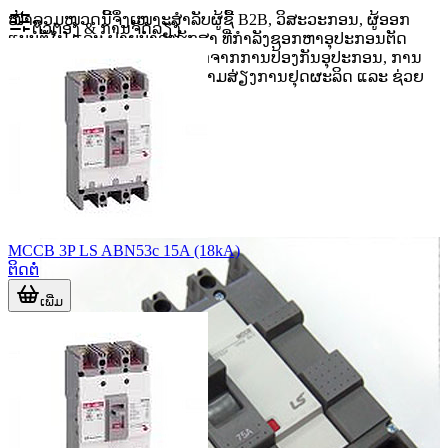
ໜ້າລວມໝວດນີ້ຈຶ່ງເໝາະສຳລັບຜູ້ຊື້ B2B, ວິສະວະກອນ, ຜູ້ອອກ
ຕົວຕອງ & ການຈັດລຽງ
ແບບຕູ້ໄຟ ແລະ ຝ່າຍບຳລຸງຮັກສາ ທີ່ກຳລັງຊອກຫາອຸປະກອນຕັດ
ວົງຈອນເພື່ອໃຊ້ໃນງານຈິງ. ນອກຈາກການປ້ອງກັນອຸປະກອນ, ການ
ເລືອກຖືກປະເພດຍັງຊ່ວຍລົດຄວາມສ່ຽງການຢຸດຜະລິດ ແລະ ຊ່ວຍ
ໃຫ້ການບຳລຸງລະບົບງ່າຍຂຶ້ນ.
MCCB 3P LS ABN53c 15A (18kA)
ຕິດຕໍ່
ເພີ່ມ