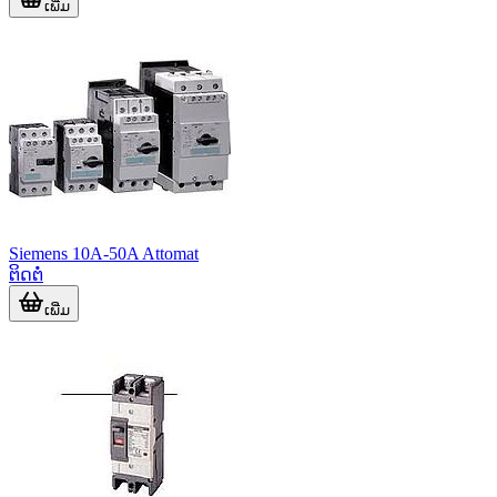
ເພີ່ມ
Siemens 10A-50A Attomat
ຕິດຕໍ່
ເພີ່ມ