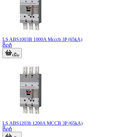
LS ABS1003B 1000A Mcccb 3P (65kA)
ຕິດຕໍ່
ເພີ່ມ
LS ABS1203b 1200A MCCB 3P (65kA)
ຕິດຕໍ່