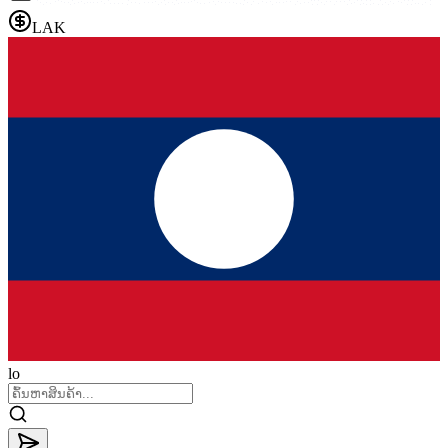
LAK
lo