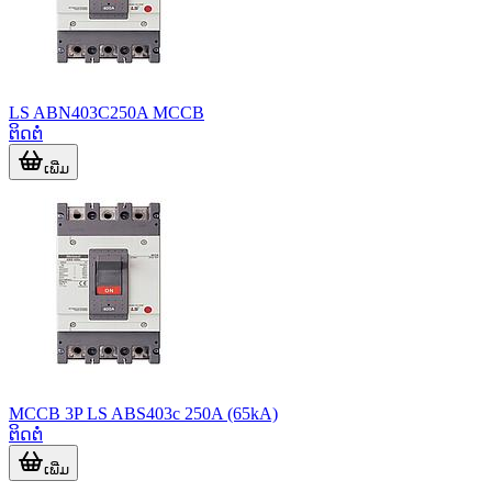
LS ABN403C250A MCCB
ຕິດຕໍ່
ເພີ່ມ
MCCB 3P LS ABS403c 250A (65kA)
ຕິດຕໍ່
ເພີ່ມ