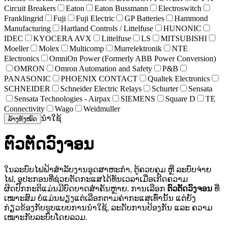
Circuit Breakers
Eaton
Eaton Bussmann
Electroswitch
Franklingrid
Fuji
Fuji Electric
GP Batteries
Hammond
Manufacturing
Hartland Controls / Littelfuse
HUNONIC
IDEC
KYOCERA AVX
Littelfuse
LS
MITSUBISHI
Moeller
Molex
Multicomp
Murrelektronik
NTE
Electronics
OmniOn Power (Formerly ABB Power Conversion)
OMRON
Omron Automation and Safety
P&B
PANASONIC
PHOENIX CONTACT
Qualtek Electronics
SCHNEIDER
Schneider Electric Relays
Schurter
Sensata
Sensata Technologies - Airpax
SIEMENS
Square D
TE
Connectivity
Wago
Weidmuller
ນຳໃຊ້
ລ້າງທັງໝົດ
ຕົວຕັດວົງຈອນ
ໃນລະບົບໄຟຟ້າສຳລັບງານອຸດສາຫະກຳ, ຕູ້ຄວບຄຸມ ຫຼື ລະບົບຈ່າຍ
ໄຟ, ອຸປະກອນທີ່ຊ່ວຍຕັດກະແສໄດ້ທັນເວລາເມື່ອເກີດຄວາມ
ຜິດປົກກະຕິແມ່ນມີບົດບາດສຳຄັນຫຼາຍ. ການເລືອກ
ຕົວຕັດວົງຈອນ
ທີ່
ເໝາະສົມ ບໍ່ແມ່ນພຽງແຕ່ເລືອກຕາມຄ່າກະແສເທົ່ານັ້ນ ແຕ່ຍັງ
ກ່ຽວຂ້ອງກັບຮູບແບບການນຳໃຊ້, ລະດັບການປ້ອງກັນ ແລະ ຄວາມ
ເໝາະກັບລະບົບໂດຍລວມ.