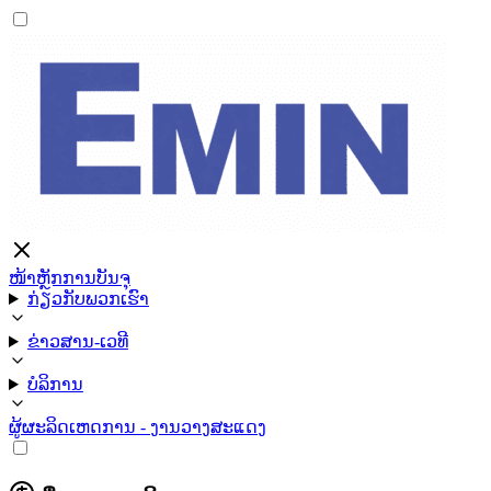
ໜ້າຫຼັກ
ການບັນຈຸ
ກ່ຽວກັບພວກເຮົາ
ຂ່າວສານ-ເວທີ
ບໍລິການ
ຜູ້ຜະລິດ
ເຫດການ - ງານວາງສະແດງ