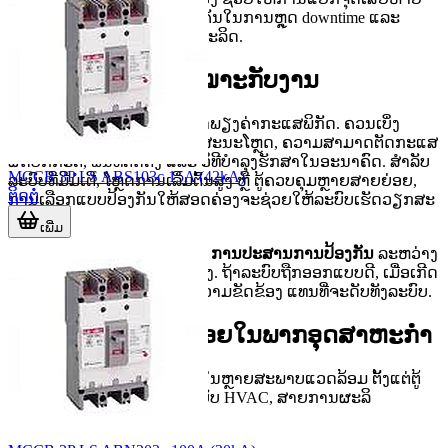
ເຮັດໄດ້ໄວຂຶ້ນ. ນີ້ເປັນປັດໃຈສຳຄັນໃນການຫຼຸດ downtime ແລະ
ຮັກສາຄວາມຕໍ່ເນື່ອງຂອງການຜະລິດ.
ແນວທາງເລືອກໃຫ້ເໝາະກັບງານ
ການຄັດເລືອກບໍ່ຄວນພິຈາລະນາພຽງຄ່າກະແສພິກັດ. ຄວນເບິ່ງ
ຮ່ວມກັນທັງແຮງດັນລະບົບ, ລັກສະນະໂຫຼດ, ຄວາມສາມາດຕັດກະແສ
ຜິດປົກກະຕິ, ພື້ນທີ່ຕິດຕັ້ງ ແລະ ວິທີບຳລຸງຮັກສາໃນອະນາຄົດ. ສຳລັບ
MCCB 3P LS ABS103c 15A (42kA)
ລະບົບທີ່ມີມໍເຕີ, ໂຫຼດການເລີ່ມຕົ້ນສູງ ຫຼື ຕູ້ຄວບຄຸມຫຼາຍສາຍຍ່ອຍ,
ຕິດຕໍ່
ການເລືອກແບບປ້ອງກັນໃຫ້ສອດຄ່ອງຈະຊ່ວຍໃຫ້ລະບົບເຮັດວຽກສະ
ຖຽນຂຶ້ນ.
ເພີ່ມ
ອີກຈຸດໜຶ່ງທີ່ຖືກມອງຂ້າມບ່ອຍຄື
ການປະສານການປ້ອງກັນ
ລະຫວ່າງ
ອຸປະກອນຕົ້ນທາງ ແລະ ປາຍທາງ. ຖ້າລະບົບຖືກອອກແບບດີ, ເມື່ອເກີດ
ບັນຫາຈະຕັດສະເພາະຈຸດທີ່ມີຄວາມຂັດຂ້ອງ ແທນທີ່ຈະດັບທັງລະບົບ.
ການນຳໃຊ້ທີ່ພົບໄດ້ບ່ອຍໃນພາກອຸດສາຫະກຳ
ອຸປະກອນຕັດວົງຈອນຖືກນຳໃຊ້ໃນຫຼາຍສະພາບແວດລ້ອມ ຕັ້ງແຕ່ຕູ້
MDB, ຕູ້ຄວບຄຸມເຄື່ອງຈັກ, ລະບົບ HVAC, ສາຍການຜະລິ