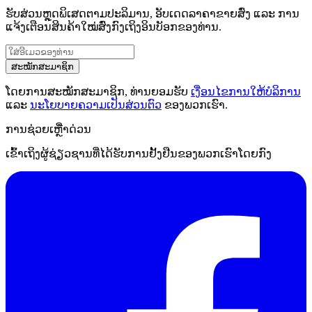
ຮັບສ່ວນຫຼຸດພິເສດຕາມປະລິມານ, ອັບເດດລາຄາຂາຍສົ່ງ ແລະ ການ
ແຈ້ງເຕືອນສິນຄ້າໃໝ່ສົ່ງກົງເຖິງອິນບັອກຂອງທ່ານ.
ສະໝັກສະມາຊິກ
ໂດຍການສະໝັກສະມາຊິກ, ທ່ານຍອມຮັບ
ເງື່ອນໄຂການໃຫ້ບໍລິການ
ແລະ
ນະໂຍບາຍຄວາມເປັນສ່ວນຕົວ
ຂອງພວກເຮົາ.
ການຊ່ວຍເຫຼືໍາດ່ວນ
ເຂົ້າເຖິງຜູ້ຊ່ຽວຊານທີ່ໄດ້ຮັບການຢັ້ງຢືນຂອງພວກເຮົາໂດຍກົງ