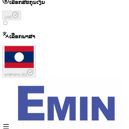
ເລືອກສະກຸນເງິນ
LAK
ເລືອກພາສາ
ພາສາລາວ
(
lo
)