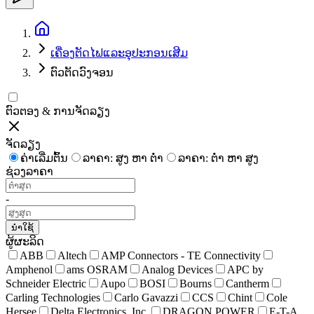
ເຄື່ອງຕັດໄຟແລະອຸປະກອນເສີມ
ຕົວຕັດວົງຈອນ
ຕົວຕອງ & ການຈັດລຽງ
ຈັດລຽງ
ຄ່າເລີ່ມຕົ້ນ
ລາຄາ: ສູງ ຫາ ຕໍ່າ
ລາຄາ: ຕໍ່າ ຫາ ສູງ
ຊ່ວງລາຄາ
-
ນຳໃຊ້
ຜູ້ຜະລິດ
ABB
Altech
AMP Connectors - TE Connectivity
Amphenol
ams OSRAM
Analog Devices
APC by
Schneider Electric
Aupo
BOSI
Bourns
Cantherm
Carling Technologies
Carlo Gavazzi
CCS
Chint
Cole
Hersee
Delta Electronics, Inc.
DRAGON POWER
E-T-A