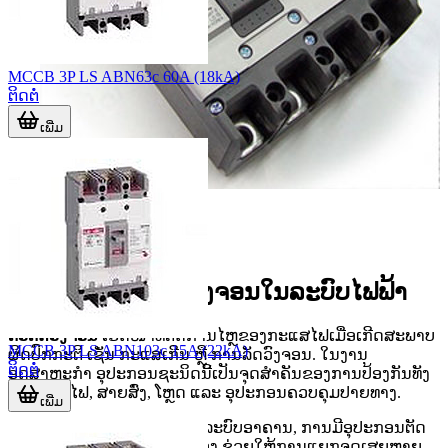
MCCB 3P LS ABN63c 60A (18kA)
ຕິດຕໍ່
ເພີ່ມ
ບົດບາດຂອງຕົວຕັດວົງຈອນໃນລະບົບໄຟຟ້າ
ຕົວຕັດວົງຈອນ
ເຮັດໜ້າທີ່ຕັດການໄຫຼຂອງກະແສໄຟເມື່ອເກີດສະພາບ
MCCB 3P LS ABN103c 15A (22kA)
ຜິດປົກກະຕິ ເຊັ່ນ ກະແສເກີນ ຫຼື ການລັດວົງຈອນ. ໃນງານ
ຕິດຕໍ່
ອຸດສາຫະກຳ ອຸປະກອນຊະນິດນີ້ເປັນຈຸດສຳຄັນຂອງການປ້ອງກັນທັງ
ແຫຼ່ງຈ່າຍໄຟ, ສາຍສົ່ງ, ໂຫຼດ ແລະ ອຸປະກອນຄວບຄຸມປາຍທາງ.
ເພີ່ມ
ສຳລັບຜູ້ໃຊ້ງານໃນໂຮງງານ ຫຼື ລະບົບອາຄານ, ການມີອຸປະກອນຕັດ
ວົງຈອນທີ່ຈັບຄູ່ກັບໂຫຼດໄດ້ຖືກຕ້ອງ ຊ່ວຍໃຫ້ການແຍກຈຸດເສຍຫາຍ