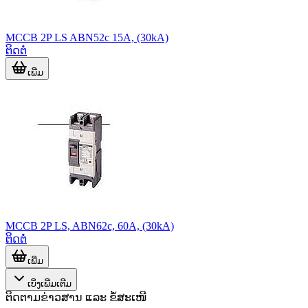
MCCB 2P LS ABN52c 15A, (30kA)
ຕິດຕໍ່
ເພີ່ມ
MCCB 2P LS, ABN62c, 60A, (30kA)
ຕິດຕໍ່
ເພີ່ມ
ເບິ່ງເພີ່ມເຕີມ
ຕິດຕາມຂ່າວສານ ແລະ ຂໍ້ສະເໜີ