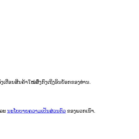
ຕືອນສິນຄ້າໃໝ່ສົ່ງກົງເຖິງອິນບັອກຂອງທ່ານ.
ລະ
ນະໂຍບາຍຄວາມເປັນສ່ວນຕົວ
ຂອງພວກເຮົາ.