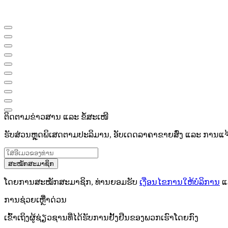
ຕິດຕາມຂ່າວສານ ແລະ ຂໍ້ສະເໜີ
ຮັບສ່ວນຫຼຸດພິເສດຕາມປະລິມານ, ອັບເດດລາຄາຂາຍສົ່ງ ແລະ ການແຈ້ງເ
ສະໝັກສະມາຊິກ
ໂດຍການສະໝັກສະມາຊິກ, ທ່ານຍອມຮັບ
ເງື່ອນໄຂການໃຫ້ບໍລິການ
ແ
ການຊ່ວຍເຫຼືໍາດ່ວນ
ເຂົ້າເຖິງຜູ້ຊ່ຽວຊານທີ່ໄດ້ຮັບການຢັ້ງຢືນຂອງພວກເຮົາໂດຍກົງ