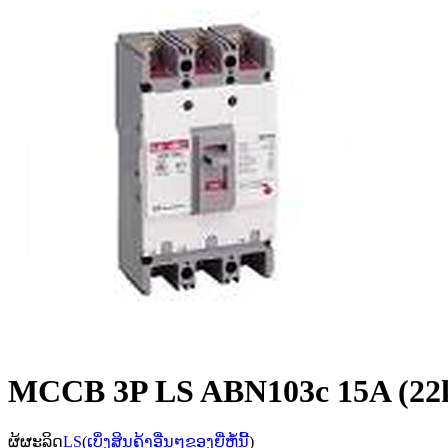
MCCB 3P LS ABN103c 15A (22
ຜູ້ຜະລິດ
LS
(
ເບິ່ງສິນຄ້າອື່ນໆຂອງຍີ່ຫໍ້ນີ້
)