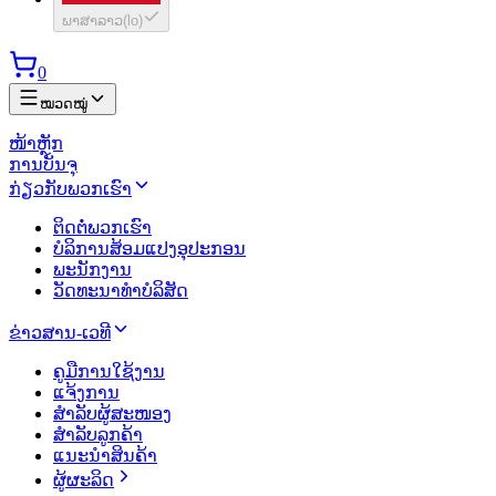
ພາສາລາວ
(
lo
)
0
ໝວດໝູ່
ໜ້າຫຼັກ
ການບັນຈຸ
ກ່ຽວກັບພວກເຮົາ
ຕິດຕໍ່ພວກເຮົາ
ບໍລິການສ້ອມແປງອຸປະກອນ
ພະນັກງານ
ວັດທະນາທຳບໍລິສັດ
ຂ່າວສານ-ເວທີ
ຄູມືການໃຊ້ງານ
ແຈ້ງການ
ສຳລັບຜູ້ສະໜອງ
ສຳລັບລູກຄ້າ
ແນະນຳສິນຄ້າ
ຜູ້ຜະລິດ