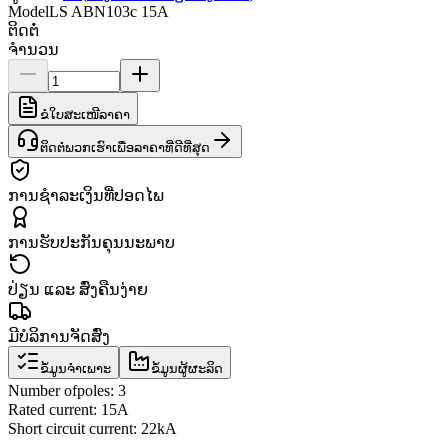
Model
LS ABN103c 15A
ຕິດຕໍ່
ຈຳນວນ
ຂໍໃບສະເໜີລາຄາ
ຕິດຕໍ່ພວກເຮົາເພື່ອລາຄາທີ່ດີທີ່ສຸດ
ການຊຳລະເງິນທີ່ປອດໄພ
ການຮັບປະກັນຄຸນນະພາບ
ປ່ຽນ ແລະ ສົ່ງຄືນງ່າຍ
ມີບໍລິການຈັດສົ່ງ
ຂໍ້ມູນຈຳເພາະ
ຂໍ້ມູນຜູ້ຜະລິດ
Number of
poles
:
3
Rated current
:
15A
Short circuit current
: 22
kA