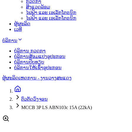
ກວດກາ
ສິງແວດລ້ອມ
ໄຟຟ້າ ແລະ ເອເລັກໂຕຣນິກ
ໄຟຟ້າ ແລະ ເອເລັກໂຕຣນິກ
ຜູ້ຜະລິດ
ເວທີ
ບໍລິການ
ບໍລິການ ກວດກາ
ບໍລິການສ້ອມແປງອຸປະກອນ
ບໍລິການປັບທຽບ
ບໍລິການໃຫ້ເຊົ່າອຸປະກອນ
ຜູ້ຜະລິດ
ເຫດການ - ງານວາງສະແດງ
ຕົວຕັດວົງຈອນ
MCCB 3P LS ABN103c 15A (22kA)