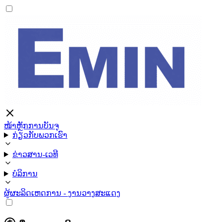
ໜ້າຫຼັກ
ການບັນຈຸ
ກ່ຽວກັບພວກເຮົາ
ຂ່າວສານ-ເວທີ
ບໍລິການ
ຜູ້ຜະລິດ
ເຫດການ - ງານວາງສະແດງ