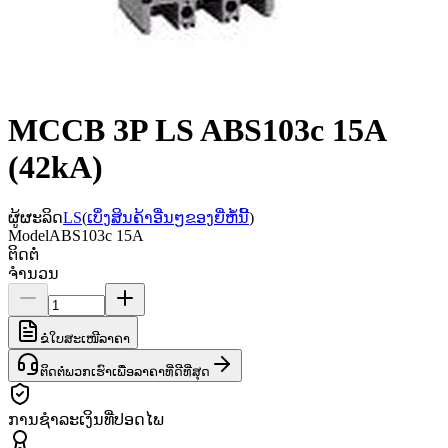
MCCB 3P LS ABS103c 15A
(42kA)
ຜູ້ຜະລິດ
LS
(
ເບິ່ງສິນຄ້າອື່ນໆຂອງຍີ່ຫໍ້ນີ້
)
Model
ABS103c 15A
ຕິດຕໍ່
ຈຳນວນ
ຂໍໃບສະເໜີລາຄາ
ຕິດຕໍ່ພວກເຮົາເພື່ອລາຄາທີ່ດີທີ່ສຸດ
ການຊຳລະເງິນທີ່ປອດໄພ