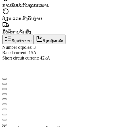
ການຮັບປະກັນຄຸນນະພາບ
ປ່ຽນ ແລະ ສົ່ງຄືນງ່າຍ
ມີບໍລິການຈັດສົ່ງ
ຂໍ້ມູນຈຳເພາະ
ຂໍ້ມູນຜູ້ຜະລິດ
Number of
poles
:
3
Rated current
: 15A
Short circuit current
: 42
kA