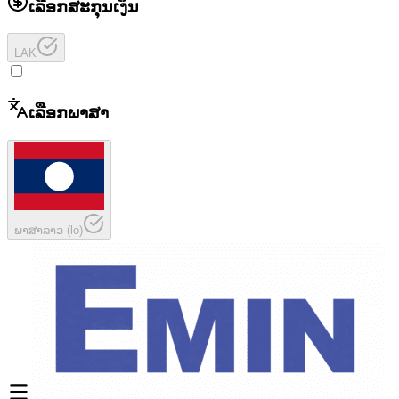
ເລືອກສະກຸນເງິນ
LAK
ເລືອກພາສາ
ພາສາລາວ
(
lo
)