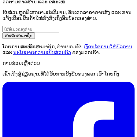
ຕິດຕາມຂ່າວສານ ແລະ ຂໍ້ສະເໜີ
ຮັບສ່ວນຫຼຸດພິເສດຕາມປະລິມານ, ອັບເດດລາຄາຂາຍສົ່ງ ແລະ ການ
ແຈ້ງເຕືອນສິນຄ້າໃໝ່ສົ່ງກົງເຖິງອິນບັອກຂອງທ່ານ.
ສະໝັກສະມາຊິກ
ໂດຍການສະໝັກສະມາຊິກ, ທ່ານຍອມຮັບ
ເງື່ອນໄຂການໃຫ້ບໍລິການ
ແລະ
ນະໂຍບາຍຄວາມເປັນສ່ວນຕົວ
ຂອງພວກເຮົາ.
ການຊ່ວຍເຫຼືໍາດ່ວນ
ເຂົ້າເຖິງຜູ້ຊ່ຽວຊານທີ່ໄດ້ຮັບການຢັ້ງຢືນຂອງພວກເຮົາໂດຍກົງ