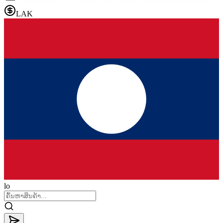
LAK
lo