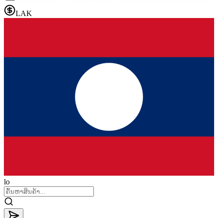
LAK
lo