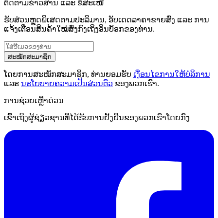
ຕິດຕາມຂ່າວສານ ແລະ ຂໍ້ສະເໜີ
ຮັບສ່ວນຫຼຸດພິເສດຕາມປະລິມານ, ອັບເດດລາຄາຂາຍສົ່ງ ແລະ ການ
ແຈ້ງເຕືອນສິນຄ້າໃໝ່ສົ່ງກົງເຖິງອິນບັອກຂອງທ່ານ.
ສະໝັກສະມາຊິກ
ໂດຍການສະໝັກສະມາຊິກ, ທ່ານຍອມຮັບ
ເງື່ອນໄຂການໃຫ້ບໍລິການ
ແລະ
ນະໂຍບາຍຄວາມເປັນສ່ວນຕົວ
ຂອງພວກເຮົາ.
ການຊ່ວຍເຫຼືໍາດ່ວນ
ເຂົ້າເຖິງຜູ້ຊ່ຽວຊານທີ່ໄດ້ຮັບການຢັ້ງຢືນຂອງພວກເຮົາໂດຍກົງ