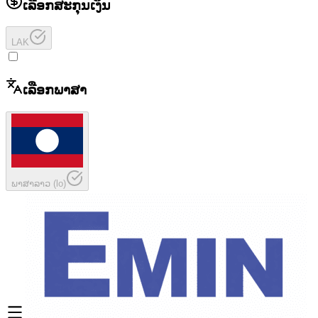
ເລືອກສະກຸນເງິນ
LAK
ເລືອກພາສາ
ພາສາລາວ
(
lo
)