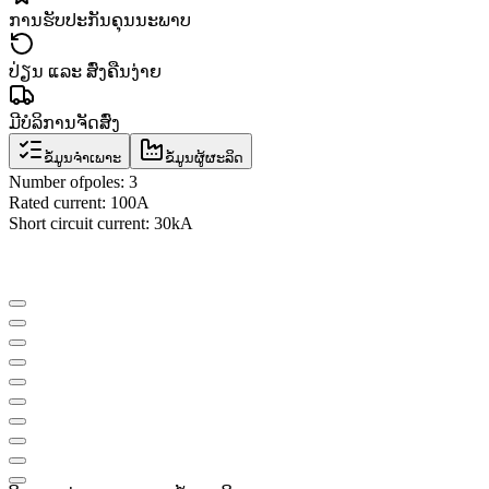
ການຮັບປະກັນຄຸນນະພາບ
ປ່ຽນ ແລະ ສົ່ງຄືນງ່າຍ
ມີບໍລິການຈັດສົ່ງ
ຂໍ້ມູນຈຳເພາະ
ຂໍ້ມູນຜູ້ຜະລິດ
Number of
poles
:
3
Rated current
:
100A
Short circuit current
:
30kA