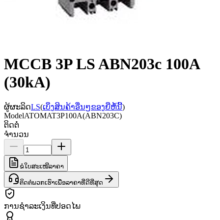
MCCB 3P LS ABN203c 100A
(30kA)
ຜູ້ຜະລິດ
LS
(
ເບິ່ງສິນຄ້າອື່ນໆຂອງຍີ່ຫໍ້ນີ້
)
Model
ATOMAT3P100A(ABN203C)
ຕິດຕໍ່
ຈຳນວນ
ຂໍໃບສະເໜີລາຄາ
ຕິດຕໍ່ພວກເຮົາເພື່ອລາຄາທີ່ດີທີ່ສຸດ
ການຊຳລະເງິນທີ່ປອດໄພ