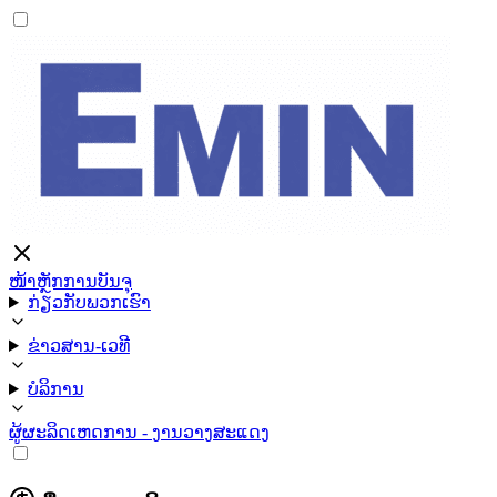
ໜ້າຫຼັກ
ການບັນຈຸ
ກ່ຽວກັບພວກເຮົາ
ຂ່າວສານ-ເວທີ
ບໍລິການ
ຜູ້ຜະລິດ
ເຫດການ - ງານວາງສະແດງ