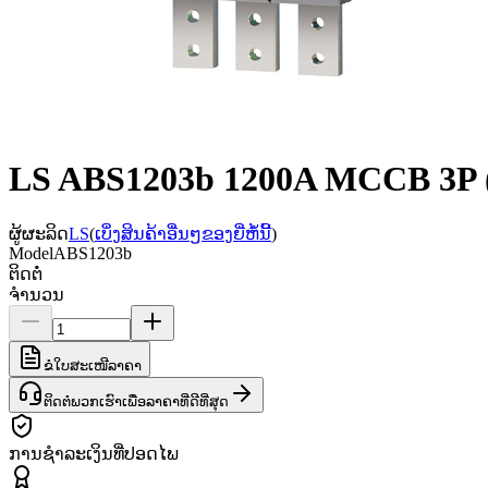
LS ABS1203b 1200A MCCB 3P 
ຜູ້ຜະລິດ
LS
(
ເບິ່ງສິນຄ້າອື່ນໆຂອງຍີ່ຫໍ້ນີ້
)
Model
ABS1203b
ຕິດຕໍ່
ຈຳນວນ
ຂໍໃບສະເໜີລາຄາ
ຕິດຕໍ່ພວກເຮົາເພື່ອລາຄາທີ່ດີທີ່ສຸດ
ການຊຳລະເງິນທີ່ປອດໄພ