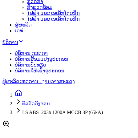
ກວດກາ
ສິງແວດລ້ອມ
ໄຟຟ້າ ແລະ ເອເລັກໂຕຣນິກ
ໄຟຟ້າ ແລະ ເອເລັກໂຕຣນິກ
ຜູ້ຜະລິດ
ເວທີ
ບໍລິການ
ບໍລິການ ກວດກາ
ບໍລິການສ້ອມແປງອຸປະກອນ
ບໍລິການປັບທຽບ
ບໍລິການໃຫ້ເຊົ່າອຸປະກອນ
ຜູ້ຜະລິດ
ເຫດການ - ງານວາງສະແດງ
ຕົວຕັດວົງຈອນ
LS ABS1203b 1200A MCCB 3P (65kA)