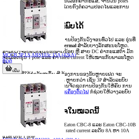
ການປ້ອງກັນເປັນອິດສະລະ. ການເລືອກຄ່າກະແສ, ຈຳນວນ poles
ແລະ ປະເພດການ trip ຈະມີຜົນໂດຍກົງຕໍ່ຄວາມປອດໄພແລະການ
ປະສານກັນຂອງລະບົບ.
ປະເພດການໃຊ້ງານທີ່ພົບໄດ້
ພາຍໃນໝວດນີ້ມີທັງຮຸ່ນສຳລັບການປ້ອງກັນວົງຈອນທົ່ວໄປ ແລະ ຮຸ່ນທີ່
ເນັ້ນການຕອບສະໜອງແບບ
Thermal
ສຳລັບບາງລັກສະນະໂຫຼດ.
ສຳລັບວົງຈອນຄວບຄຸມຂະໜາດນ້ອຍ ຫຼື ສາຍ DC ຄ່າກະແສຕ່ຳ ມັກ
MCCB 3P LS ABS103c 15A (42kA)
ຈະເລືອກຮຸ່ນ 1 pole ແລະ ຄ່າ rated current ໃຫ້ເໝາະກັບພາລະໂຫຼດ
ຕິດຕໍ່
ຈິງ.
ເພີ່ມ
ສ່ວນງານທີ່ໃຊ້ກຳລັງສູງຂຶ້ນ ຫຼື ຕ້ອງການຮອງຮັບຫຼາຍເຟດ ຈະ
ພິຈາລະນາຮຸ່ນທີ່ມີຈຳນວນ poles ຫຼາຍກວ່າ ເຊັ່ນ 3P ສຳລັບລະບົບ
AC/DC ບາງປະເພດ. ຖ້າຕ້ອງການຈັດຊຸດການປ້ອງກັນໃຫ້ຄົບ ການ
ເບິ່ງເພີ່ມໃນໝວດ
ອຸປະກອນເສີມເຄື່ອງຕັດໄຟ
ກໍຊ່ວຍໃຫ້ວາງລະບົບ
ໄດ້ຄົບຫຼາຍຂຶ້ນ.
ຕົວຢ່າງຮຸ່ນທີ່ນ່າສົນໃຈໃນໝວດນີ້
ສຳລັບງານກະແສບໍ່ສູງ ຮຸ່ນເຊັ່ນ Eaton CBC-8 ແລະ Eaton CBC-10B
ເໝາະກັບວົງຈອນທີ່ຕ້ອງການຄ່າ rated current ລະດັບ 8A ຫາ 10A
ແລະ ເປັນ 1 pole