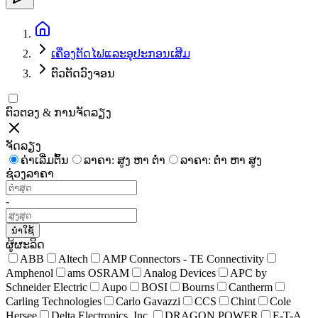
ເຄື່ອງຕັດໄຟແລະອຸປະກອນເສີມ
ຕົວຕັດວົງຈອນ
ຕົວຕອງ & ການຈັດລຽງ
ຈັດລຽງ
ຄ່າເລີ່ມຕົ້ນ
ລາຄາ: ສູງ ຫາ ຕໍ່າ
ລາຄາ: ຕໍ່າ ຫາ ສູງ
ຊ່ວງລາຄາ
-
ນຳໃຊ້
ຜູ້ຜະລິດ
ABB
Altech
AMP Connectors - TE Connectivity
Amphenol
ams OSRAM
Analog Devices
APC by
Schneider Electric
Aupo
BOSI
Bourns
Cantherm
Carling Technologies
Carlo Gavazzi
CCS
Chint
Cole
Hersee
Delta Electronics, Inc.
DRAGON POWER
E-T-A