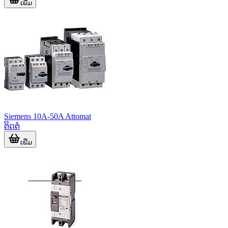
ເພີ່ມ
Siemens 10A-50A Attomat
ຕິດຕໍ່
ເພີ່ມ