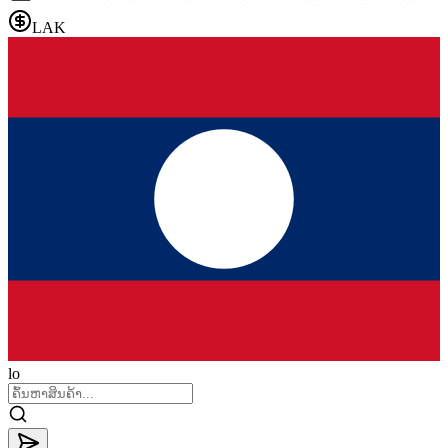
LAK
lo