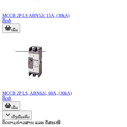
MCCB 2P LS ABN52c 15A, (30kA)
ຕິດຕໍ່
ເພີ່ມ
MCCB 2P LS, ABN62c, 60A, (30kA)
ຕິດຕໍ່
ເພີ່ມ
ເບິ່ງເພີ່ມເຕີມ
ຕິດຕາມຂ່າວສານ ແລະ ຂໍ້ສະເໜີ