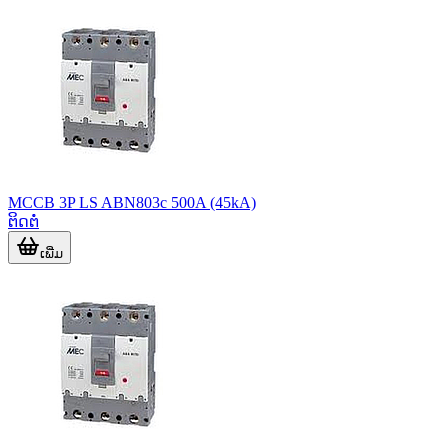
MCCB 3P LS ABN803c 500A (45kA)
ຕິດຕໍ່
ເພີ່ມ