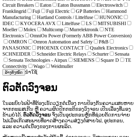
Circuit Breakers
Eaton
Eaton Bussmann
Electroswitch
Franklingrid
Fuji
Fuji Electric
GP Batteries
Hammond
Manufacturing
Hartland Controls / Littelfuse
HUNONIC
IDEC
KYOCERA AVX
Littelfuse
LS
MITSUBISHI
Moeller
Molex
Multicomp
Murrelektronik
NTE
Electronics
OmniOn Power (Formerly ABB Power Conversion)
OMRON
Omron Automation and Safety
P&B
PANASONIC
PHOENIX CONTACT
Qualtek Electronics
SCHNEIDER
Schneider Electric Relays
Schurter
Sensata
Sensata Technologies - Airpax
SIEMENS
Square D
TE
Connectivity
Wago
Weidmuller
ນຳໃຊ້
ລ້າງທັງໝົດ
ຕົວຕັດວົງຈອນ
ໃນລະບົບໄຟຟ້າທີ່ຕ້ອງເຮັດວຽກຕໍ່ເນື່ອງ ການປ້ອງກັນຄວາມເສຍຫາຍ
ຈາກກະແສເກີນ ຫຼື ຄວາມຜິດປົກກະຕິຂອງວົງຈອນ ເປັນເລື່ອງທີ່ມອງ
ຂ້າມບໍ່ໄດ້.
ຕົວຕັດວົງຈອນ
ຈຶ່ງເປັນອຸປະກອນຫຼັກທີ່ຊ່ວຍຕັດການຈ່າຍ
ໄຟເມື່ອເກີດສະພາບທີ່ອາດສ້າງຄວາມສ່ຽງຕໍ່ສາຍໄຟ, ອຸປະກອນ,
ແລະ ຄວາມຕໍ່ເນື່ອງຂອງການຜະລິດ.