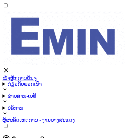
ໜ້າຫຼັກ
ການບັນຈຸ
ກ່ຽວກັບພວກເຮົາ
ຂ່າວສານ-ເວທີ
ບໍລິການ
ຜູ້ຜະລິດ
ເຫດການ - ງານວາງສະແດງ