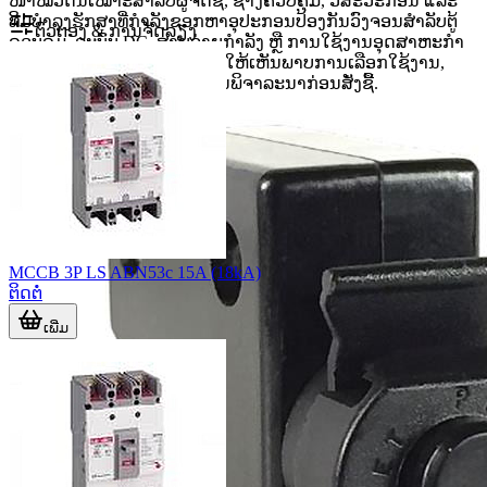
ໜ້າໝວດນີ້ເໝາະສຳລັບຜູ້ຈັດຊື້, ຊ່າງຄວບຄຸມ, ວິສະວະກອນ ແລະ
ທີມບຳລຸງຮັກສາທີ່ກຳລັງຊອກຫາອຸປະກອນປ້ອງກັນວົງຈອນສຳລັບຕູ້
ຕົວຕອງ & ການຈັດລຽງ
ຄວບຄຸມ, ລະບົບ DC, ສາຍຈ່າຍກຳລັງ ຫຼື ການໃຊ້ງານອຸດສາຫະກຳ
ທົ່ວໄປ. ເນື້ອຫາດ້ານລຸ່ມຈະຊ່ວຍໃຫ້ເຫັນພາບການເລືອກໃຊ້ງານ,
ປະເພດທີ່ພົບໄດ້, ແລະ ຈຸດທີ່ຄວນພິຈາລະນາກ່ອນສັ່ງຊື້.
MCCB 3P LS ABN53c 15A (18kA)
ຕິດຕໍ່
ເພີ່ມ