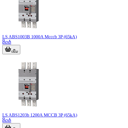
LS ABS1003B 1000A Mcccb 3P (65kA)
ຕິດຕໍ່
ເພີ່ມ
LS ABS1203b 1200A MCCB 3P (65kA)
ຕິດຕໍ່