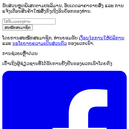
ຮັບສ່ວນຫຼຸດພິເສດຕາມປະລິມານ, ອັບເດດລາຄາຂາຍສົ່ງ ແລະ ການ
ແຈ້ງເຕືອນສິນຄ້າໃໝ່ສົ່ງກົງເຖິງອິນບັອກຂອງທ່ານ.
ສະໝັກສະມາຊິກ
ໂດຍການສະໝັກສະມາຊິກ, ທ່ານຍອມຮັບ
ເງື່ອນໄຂການໃຫ້ບໍລິການ
ແລະ
ນະໂຍບາຍຄວາມເປັນສ່ວນຕົວ
ຂອງພວກເຮົາ.
ການຊ່ວຍເຫຼືໍາດ່ວນ
ເຂົ້າເຖິງຜູ້ຊ່ຽວຊານທີ່ໄດ້ຮັບການຢັ້ງຢືນຂອງພວກເຮົາໂດຍກົງ