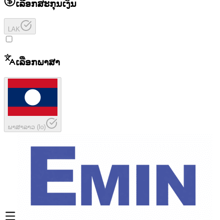
ເລືອກສະກຸນເງິນ
LAK
ເລືອກພາສາ
ພາສາລາວ
(
lo
)