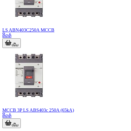
LS ABN403C250A MCCB
ຕິດຕໍ່
ເພີ່ມ
MCCB 3P LS ABS403c 250A (65kA)
ຕິດຕໍ່
ເພີ່ມ