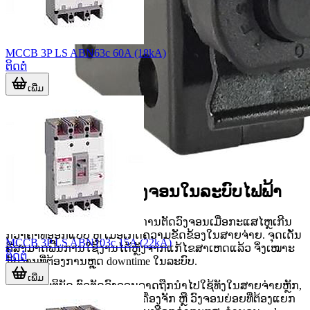
MCCB 3P LS ABN63c 60A (18kA)
ຕິດຕໍ່
ເພີ່ມ
ບົດບາດຂອງຕົວຕັດວົງຈອນໃນລະບົບໄຟຟ້າ
ໜ້າທີ່ຫຼັກຂອງອຸປະກອນກຸ່ມນີ້ຄືການຕັດວົງຈອນເມື່ອກະແສໄຫຼເກີນ
ກວ່າຄ່າທີ່ອອກແບບ ຫຼື ເມື່ອເກີດຄວາມຂັດຂ້ອງໃນສາຍຈ່າຍ. ຈຸດເດັ່ນ
MCCB 3P LS ABN103c 15A (22kA)
ຄືສາມາດຟື້ນການໃຊ້ງານໄດ້ຫຼັງຈາກແກ້ໄຂສາເຫດແລ້ວ ຈຶ່ງເໝາະ
ຕິດຕໍ່
ກັບງານທີ່ຕ້ອງການຫຼຸດ downtime ໃນລະບົບ.
ເພີ່ມ
ໃນທາງປະຕິບັດ ຕົວຕັດວົງຈອນອາດຖືກນຳໄປໃຊ້ທັງໃນສາຍຈ່າຍຫຼັກ,
ຊຸດຈ່າຍໄຟ DC, ແຜງຄວບຄຸມເຄື່ອງຈັກ ຫຼື ວົງຈອນຍ່ອຍທີ່ຕ້ອງແຍກ