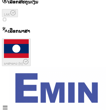
ເລືອກສະກຸນເງິນ
LAK
ເລືອກພາສາ
ພາສາລາວ
(
lo
)