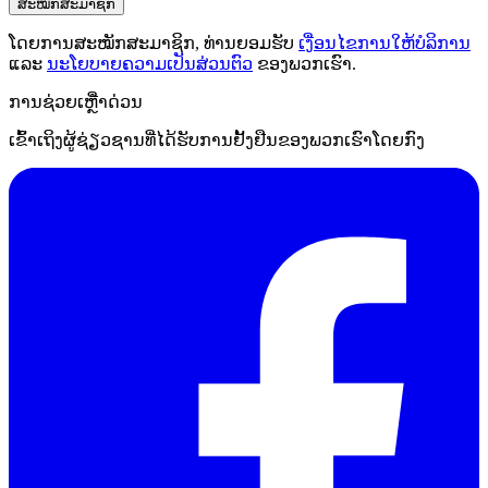
ສະໝັກສະມາຊິກ
ໂດຍການສະໝັກສະມາຊິກ, ທ່ານຍອມຮັບ
ເງື່ອນໄຂການໃຫ້ບໍລິການ
ແລະ
ນະໂຍບາຍຄວາມເປັນສ່ວນຕົວ
ຂອງພວກເຮົາ.
ການຊ່ວຍເຫຼືໍາດ່ວນ
ເຂົ້າເຖິງຜູ້ຊ່ຽວຊານທີ່ໄດ້ຮັບການຢັ້ງຢືນຂອງພວກເຮົາໂດຍກົງ