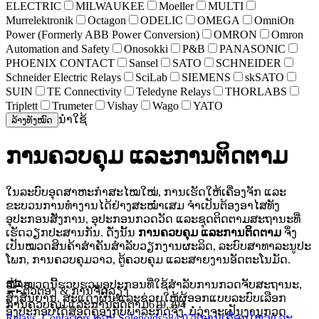
ELECTRIC
MILWAUKEE
Moeller
MULTI
Murrelektronik
Octagon
ODELIC
OMEGA
OmniOn
Power (Formerly ABB Power Conversion)
OMRON
Omron
Automation and Safety
Onosokki
P&B
PANASONIC
PHOENIX CONTACT
Sansel
SATO
SCHNEIDER
Schneider Electric Relays
SciLab
SIEMENS
skSATO
SUIN
TE Connectivity
Teledyne Relays
THORLABS
Triplett
Trumeter
Vishay
Wago
YATO
ນຳໃຊ້
ລ້າງທັງໝົດ
ການຄວບຄຸມ ແລະການຕິດຕາມ
ໃນລະບົບອຸດສາຫະກຳສະໄໝໃໝ່, ການເຮັດໃຫ້ເຄື່ອງຈັກ ແລະ
ຂະບວນການທຳງານໄດ້ຢ່າງສະໝ່ຳເສມ ຈຳເປັນຕ້ອງອາໄສທັງ
ອຸປະກອນສັ່ງການ, ອຸປະກອນກວດວັດ ແລະຊຸດຕິດຕາມສະຖານະທີ່
ເຮັດວຽກປະສານກັນ. ດັ່ງນັ້ນ
ການຄວບຄຸມ ແລະການຕິດຕາມ
ຈຶ່ງ
ເປັນໝວດສິນຄ້າສຳຄັນສຳລັບວຽກງານຜະລິດ, ລະບົບສາທາລະນູປະ
ໂພກ, ການຄວບຄຸມວາວ, ຕູ້ຄວບຄຸມ ແລະສາຍງານອັດຕະໂນມັດ.
ໜ້າໝວດນີ້ຮວບຮວມອຸປະກອນທີ່ໃຊ້ສຳລັບການກວດຈັບສະຖານະ,
ຕົວຕອງ & ການຈັດລຽງ
ສົ່ງສັນຍານ, ສະແດງຜົນ ແລະຊ່ວຍໃຫ້ຜູ້ອອກແບບລະບົບເລືອກ
ການຄວບຄຸມ ແລະການຕິດຕາມ
619,394
ອົງປະກອບໄດ້ສອດຄ່ອງກັບພາລະກິດຈິງ. ບໍ່ວ່າຈະເປັນງານກວດ
Relays, Contactors ແລະ Solenoids
584,078
ການເຄື່ອນໄຫວແລະ