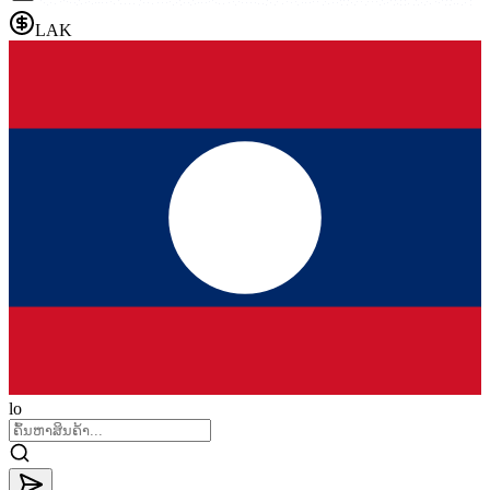
LAK
lo