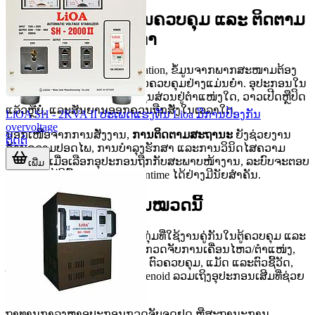
ບົດບາດຂອງອຸປະກອນຄວບຄຸມ ແລະ ຕິດຕາມ
ໃນລະບົບອຸດສາຫະກຳ
ໃນການອອກແບບລະບົບ automation, ຂໍ້ມູນຈາກພາກສະໜາມຕ້ອງ
ຖືກກວດຈັບແລະສົ່ງກັບໄປຫາຕົວຄວບຄຸມຢ່າງແມ່ນຍຳ. ອຸປະກອນໃນ
ໝວດນີ້ຈຶ່ງຊ່ວຍໃຫ້ລະບົບຮູ້ວ່າຊິ້ນສ່ວນຢູ່ຕຳແໜ່ງໃດ, ວາວເປີດຫຼືປິດ
ແລ້ວຫຼືບໍ່, ແລະສັນຍານອອກຄວນຖືກສັ່ງໃນເວລາໃດ.
LiOA SH - 2KVA II ປະເພດແຮງດັນ Lioa ມີການປ້ອງກັນ
overvoltage
ນອກເໜືອຈາກການສັ່ງງານ,
ການຕິດຕາມສະຖານະ
ຍັງຊ່ວຍງານ
ຕິດຕໍ່
ດ້ານຄວາມປອດໄພ, ການບຳລຸງຮັກສາ ແລະການວິນິດໄສຄວາມ
ຜິດພາດ. ເມື່ອເລືອກອຸປະກອນຖືກກັບສະພາບໜ້າງານ, ລະບົບຈະຕອບ
ເພີ່ມ
ສະໜອງໄດ້ດີຂຶ້ນ ແລະຫຼຸດ downtime ໄດ້ຢ່າງມີນັຍສຳຄັນ.
ຂອບເຂດອຸປະກອນໃນໝວດນີ້
ໝວດນີ້ຄອບຄຸມອຸປະກອນຫຼາຍກຸ່ມທີ່ໃຊ້ງານຄູ່ກັນໃນຕູ້ຄວບຄຸມ ແລະ
ພາກສະໜາມ. ຕົວຢ່າງເຊັ່ນ ຊຸດກວດຈັບການເຄື່ອນໄຫວ/ຕຳແໜ່ງ,
ອຸປະກອນຕິດຕາມຂະບວນການ, ຕົວຄວບຄຸມ, ແມັດ ແລະຕົວຊີ້ວັດ,
ໂມງຈັບເວລາ, ລີເລ/contactor/solenoid ລວມເຖິງອຸປະກອນເສີມທີ່ຊ່ວຍ
ໃຫ້ການຕິດຕັ້ງຄົບວົງຈອນ.
ຖ້າທ່ານກຳລັງຫາອຸປະກອນກວດຈັບຈຸດຢຸດ ຫຼືສະຖານະການ