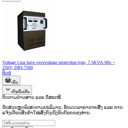
Voltage Lioa have overvoltage protection type, 7.5KVA-90v ~
250V, DRI-7500
ຕິດຕໍ່
ເພີ່ມ
ເບິ່ງເພີ່ມເຕີມ
ຕິດຕາມຂ່າວສານ ແລະ ຂໍ້ສະເໜີ
ຮັບສ່ວນຫຼຸດພິເສດຕາມປະລິມານ, ອັບເດດລາຄາຂາຍສົ່ງ ແລະ ການ
ແຈ້ງເຕືອນສິນຄ້າໃໝ່ສົ່ງກົງເຖິງອິນບັອກຂອງທ່ານ.