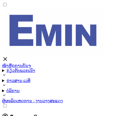
ໜ້າຫຼັກ
ການບັນຈຸ
ກ່ຽວກັບພວກເຮົາ
ຂ່າວສານ-ເວທີ
ບໍລິການ
ຜູ້ຜະລິດ
ເຫດການ - ງານວາງສະແດງ