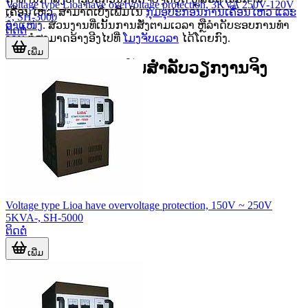
Voltage type Lioa have overvoltage protection, 3KVA 250V-120V
ເຄື່ອນໄຫວ, ສາມາດເບິ່ງເພີ່ມໃນ
ກຸ່ມອຸປະກອນການເຄື່ອນໄຫວ ແລະ
~, SH-3000
ຕຳແໜ່ງ
. ສ່ວນງານທີ່ເນັ້ນການສັ່ງຕາມເວລາ ຫຼືລຳດັບຮອບການທຳ
ຕິດຕໍ່
ງານ ກໍສາມາດອ້າງອີງໄປທີ່
ໂມງຈັບເວລາ
ໄດ້ໂດຍກົງ.
ເພີ່ມ
ຕົວຢ່າງອຸປະກອນເດັ່ນສຳລັບວຽກງານຈິງ
ສຳລັບວຽກຄວບຄຸມ
Voltage type Lioa have overvoltage protection, 150V ~ 250V
5KVA-, SH-5000
ຕິດຕໍ່
ເພີ່ມ