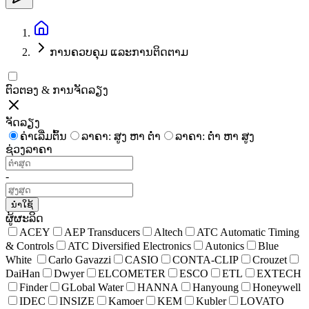
ການຄວບຄຸມ ແລະການຕິດຕາມ
ຕົວຕອງ & ການຈັດລຽງ
ຈັດລຽງ
ຄ່າເລີ່ມຕົ້ນ
ລາຄາ: ສູງ ຫາ ຕໍ່າ
ລາຄາ: ຕໍ່າ ຫາ ສູງ
ຊ່ວງລາຄາ
-
ນຳໃຊ້
ຜູ້ຜະລິດ
ACEY
AEP Transducers
Altech
ATC Automatic Timing
& Controls
ATC Diversified Electronics
Autonics
Blue
White
Carlo Gavazzi
CASIO
CONTA-CLIP
Crouzet
DaiHan
Dwyer
ELCOMETER
ESCO
ETL
EXTECH
Finder
GLobal Water
HANNA
Hanyoung
Honeywell
IDEC
INSIZE
Kamoer
KEM
Kubler
LOVATO