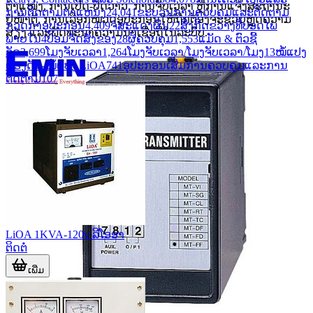
ຕຳແໜ່ງ, ການເປີດ-ປິດວາວ, ການຈັບເວລາ ຫຼືການແຈ້ງສະຖານະ
ການຕິດຕາມຕໍາແຫນ່ງ
24,041
ຂະບວນການຄວບຄຸມແລະຕິດຕາມ
ຢູ່ໜ້າຕູ້, ການເລືອກໝວດອຸປະກອນໃຫ້ຖືກຕ້ອງຈະຊ່ວຍຫຼຸດຄວາມ
ກວດກາອຸປະກອນ
4,409
ຈໍສະແດງຜົນ
22
ສິ່ງກີດຂວາງທີ່ປອດໄພ
ສຽງ ແລະພັດທະນາຄວາມນ່າເຊື່ອຖືໃນລະບົບ.
ພາຍໃນ
4
ປ້ອມຈັດສັ່ງຂອງ
28
ຜູ້ຄວບຄຸມ
1,553
ແມັດ & ຕົວຊີ້
ວັດ
3,699
ໂມງຈັບເວລາ
1,264
ໂມງຈັບເວລາ/ໂມງຈັບເວລາ/ໂມງ
13
ໝໍ້ແປງ
ແຮງດັນ-ໝໍ້ແປງ LiOA
741
ອຸປະກອນເສີມການຄວບຄຸມແລະການ
ຕິດຕາມ
107
LiOA 1KVA-120v ລີໂອອາ
ຕິດຕໍ່
ເພີ່ມ