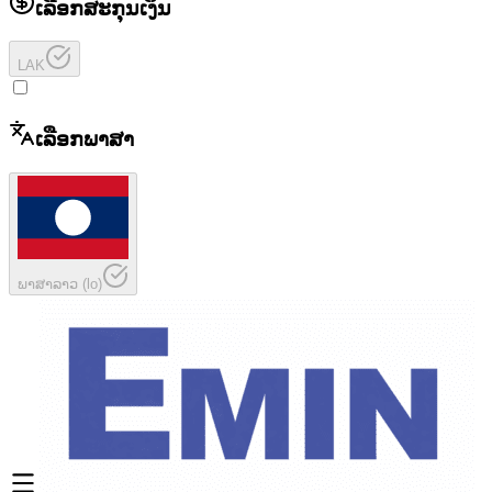
ເລືອກສະກຸນເງິນ
LAK
ເລືອກພາສາ
ພາສາລາວ
(
lo
)