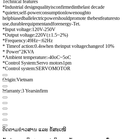
Technical features
*
Industrial design
quality
is
confirmed
in
the
last decade
*
quieter
,
self-
power
consumption
low
enough
to
help
biased
ball
electric
power
should
promote the
best
features
to
use,
durable
equipment
and
for
energy-
Tet
.
*
Input voltage
:
120
V
-
250
V
*
Output voltage
:
220
V
(
±
1.5
~
2
%
)
*
Frequency
:
49Hz
~
:
62Hz
* Time
of action:
0.4
s
when the
input voltage
change
of 10%
* Power
"
2KVA
*
Ambient temperature
:
-
40oC
~
5oC
*
Control System
:
Servo motors
1
pm
*
Control system
:
SERVO
MOTOR
Origin
:
Vietnam
Warranty
:
3 Years
in
firm
ຕິດຕາມຂ່າວສານ ແລະ ຂໍ້ສະເໜີ