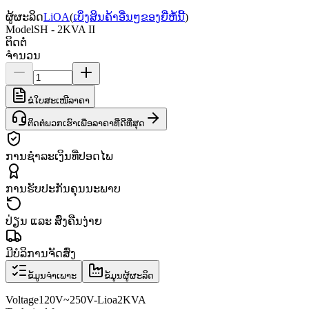
ຜູ້ຜະລິດ
LiOA
(
ເບິ່ງສິນຄ້າອື່ນໆຂອງຍີ່ຫໍ້ນີ້
)
Model
SH - 2KVA II
ຕິດຕໍ່
ຈຳນວນ
ຂໍໃບສະເໜີລາຄາ
ຕິດຕໍ່ພວກເຮົາເພື່ອລາຄາທີ່ດີທີ່ສຸດ
ການຊຳລະເງິນທີ່ປອດໄພ
ການຮັບປະກັນຄຸນນະພາບ
ປ່ຽນ ແລະ ສົ່ງຄືນງ່າຍ
ມີບໍລິການຈັດສົ່ງ
ຂໍ້ມູນຈຳເພາະ
ຂໍ້ມູນຜູ້ຜະລິດ
Voltage
120V
~
250V
-
Lioa
2KVA