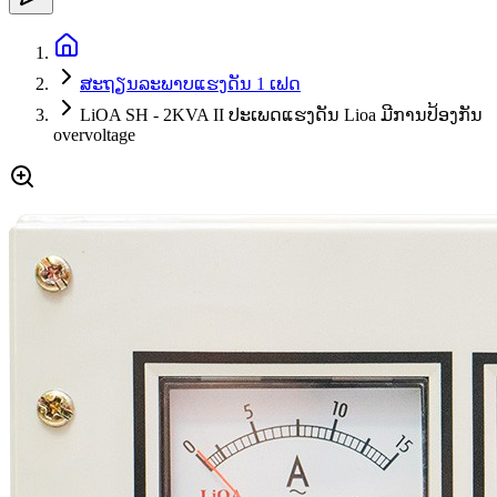
ສະຖຽນລະພາບແຮງດັນ 1 ເຟດ
LiOA SH - 2KVA II ປະເພດແຮງດັນ Lioa ມີການປ້ອງກັນ
overvoltage