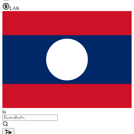
LAK
lo