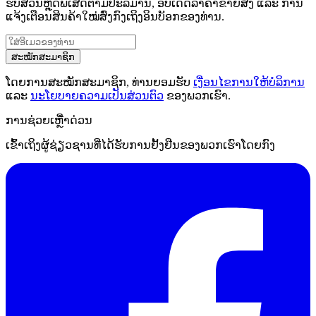
ຮັບສ່ວນຫຼຸດພິເສດຕາມປະລິມານ, ອັບເດດລາຄາຂາຍສົ່ງ ແລະ ການ
ແຈ້ງເຕືອນສິນຄ້າໃໝ່ສົ່ງກົງເຖິງອິນບັອກຂອງທ່ານ.
ສະໝັກສະມາຊິກ
ໂດຍການສະໝັກສະມາຊິກ, ທ່ານຍອມຮັບ
ເງື່ອນໄຂການໃຫ້ບໍລິການ
ແລະ
ນະໂຍບາຍຄວາມເປັນສ່ວນຕົວ
ຂອງພວກເຮົາ.
ການຊ່ວຍເຫຼືໍາດ່ວນ
ເຂົ້າເຖິງຜູ້ຊ່ຽວຊານທີ່ໄດ້ຮັບການຢັ້ງຢືນຂອງພວກເຮົາໂດຍກົງ