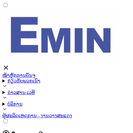
ໜ້າຫຼັກ
ການບັນຈຸ
ກ່ຽວກັບພວກເຮົາ
ຂ່າວສານ-ເວທີ
ບໍລິການ
ຜູ້ຜະລິດ
ເຫດການ - ງານວາງສະແດງ