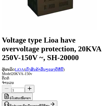
Voltage type Lioa have
overvoltage protection, 20KVA
250V-150V ~, SH-20000
ຜູ້ຜະລິດ
LiOA
(
ເບິ່ງສິນຄ້າອື່ນໆຂອງຍີ່ຫໍ້ນີ້
)
Model
20KVA-150v
ຕິດຕໍ່
ຈຳນວນ
ຂໍໃບສະເໜີລາຄາ
ຕິດຕໍ່ພວກເຮົາເພື່ອລາຄາທີ່ດີທີ່ສຸດ