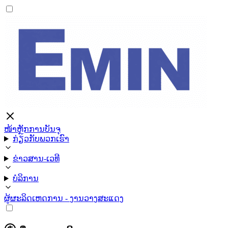
ໜ້າຫຼັກ
ການບັນຈຸ
ກ່ຽວກັບພວກເຮົາ
ຂ່າວສານ-ເວທີ
ບໍລິການ
ຜູ້ຜະລິດ
ເຫດການ - ງານວາງສະແດງ