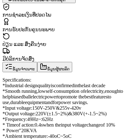
ການຊຳລະເງິນທີ່ປອດໄພ
ການຮັບປະກັນຄຸນນະພາບ
ປ່ຽນ ແລະ ສົ່ງຄືນງ່າຍ
ມີບໍລິການຈັດສົ່ງ
ຂໍ້ມູນຈຳເພາະ
ຂໍ້ມູນຜູ້ຜະລິດ
Specifications
:
*
Industrial design
quality
is
confirmed
in
the
last decade
*
Smooth running
,
low
self-
consumption of
electricity
,
enough
to
help
biased
ball
electric
power
to
promote the
best
features
to
use,
durable
equipment
and
for
power savings
.
*
Input voltage
:
150
V
-
250
V
&
255v
-
420v
*
Output voltage
:
220
V
(
±
1.5
~
2
%
)
&
380V
(
+
-1.5
~
2
%
)
*
Frequency
:
49Hz
~
:
62Hz
* Time
of action:
0.4
s
when the
input voltage
change
of 10%
* Power
"
20KVA
*
Ambient temperature
:
-
40oC
~
5oC