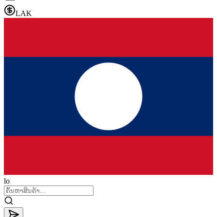
LAK
lo