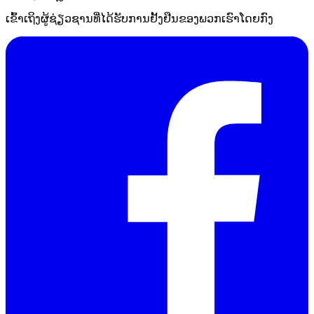
ເຂົ້າເຖິງຜູ້ຊ່ຽວຊານທີ່ໄດ້ຮັບການຢັ້ງຢືນຂອງພວກເຮົາໂດຍກົງ