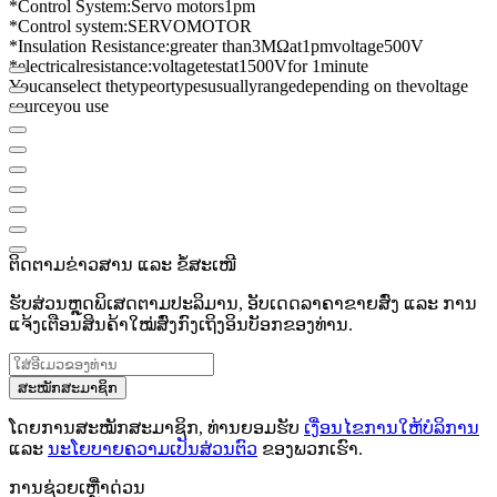
*
Control System
:
Servo motors
1
pm
*
Control system
:
SERVO
MOTOR
*
Insulation Resistance
:
greater than
3
MΩ
at
1
pm
voltage
500V
*
electrical
resistance
:
voltage
test
at
1500
V
for 1
minute
You
can
select the
type
or
types
usually
range
depending on the
voltage
source
you use
ຕິດຕາມຂ່າວສານ ແລະ ຂໍ້ສະເໜີ
ຮັບສ່ວນຫຼຸດພິເສດຕາມປະລິມານ, ອັບເດດລາຄາຂາຍສົ່ງ ແລະ ການ
ແຈ້ງເຕືອນສິນຄ້າໃໝ່ສົ່ງກົງເຖິງອິນບັອກຂອງທ່ານ.
ສະໝັກສະມາຊິກ
ໂດຍການສະໝັກສະມາຊິກ, ທ່ານຍອມຮັບ
ເງື່ອນໄຂການໃຫ້ບໍລິການ
ແລະ
ນະໂຍບາຍຄວາມເປັນສ່ວນຕົວ
ຂອງພວກເຮົາ.
ການຊ່ວຍເຫຼືໍາດ່ວນ