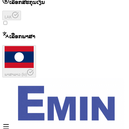
ເລືອກສະກຸນເງິນ
LAK
ເລືອກພາສາ
ພາສາລາວ
(
lo
)