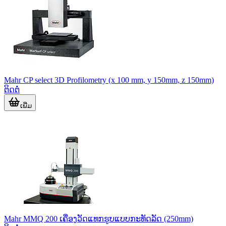
Mahr CP select 3D Profilometry (x 100 mm, y 150mm, z 150mm)
ຕິດຕໍ່
ເພີ່ມ
Mahr MMQ 200 ເຄື່ອງວັດແທກຮູບແບບກະທັດລັດ (250mm)