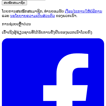
ສະໝັກສະມາຊິກ
ໂດຍການສະໝັກສະມາຊິກ, ທ່ານຍອມຮັບ
ເງື່ອນໄຂການໃຫ້ບໍລິການ
ແລະ
ນະໂຍບາຍຄວາມເປັນສ່ວນຕົວ
ຂອງພວກເຮົາ.
ການຊ່ວຍເຫຼືໍາດ່ວນ
ເຂົ້າເຖິງຜູ້ຊ່ຽວຊານທີ່ໄດ້ຮັບການຢັ້ງຢືນຂອງພວກເຮົາໂດຍກົງ