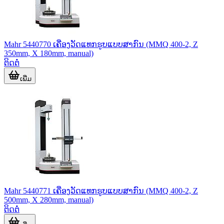
Mahr 5440770 ເຄື່ອງວັດແທກຮູບແບບສາກົນ (MMQ 400-2, Z
350mm, X 180mm, manual)
ຕິດຕໍ່
ເພີ່ມ
Mahr 5440771 ເຄື່ອງວັດແທກຮູບແບບສາກົນ (MMQ 400-2, Z
500mm, X 280mm, manual)
ຕິດຕໍ່