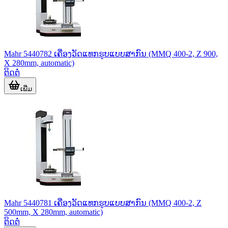
Mahr 5440782 ເຄື່ອງວັດແທກຮູບແບບສາກົນ (MMQ 400-2, Z 900,
X 280mm, automatic)
ຕິດຕໍ່
ເພີ່ມ
Mahr 5440781 ເຄື່ອງວັດແທກຮູບແບບສາກົນ (MMQ 400-2, Z
500mm, X 280mm, automatic)
ຕິດຕໍ່