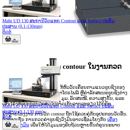
Mahr UD 130 ສະຖານີວັດແທກ Contour ແລະ Surface ປະສົມ
ປະສານ (0.1-130mm)
ຕິດຕໍ່
ເພີ່ມ
ບົດບາດຂອງເຄື່ອງວັດ contour ໃນງານກວດ
ຄຸນນະພາບ
ເຄື່ອງວັດ contour ໃຊ້ຫຼັກການໃຫ້ຫົວວັດເຄື່ອນຕາມແນວຮູບຊົງຂອງ
ຊິ້ນງານ ແລ້ວປະມວນຜົນເປັນຄ່າໂປຣໄຟລ໌ ຫຼືຄ່າລັກສະນະຮູບຊົງຕ່າງ
ໆ. ມັນເໝາະກັບການກວດຮ່ອງ, ມຸມ, ລັດສະໝີ, ຄວາມສູງຂັ້ນ, ແລະ
ເສັ້ນໂຄ້ງທີ່ອຸປະກອນວັດທົ່ວໄປອາດເກັບລາຍລະອຽດໄດ້ບໍ່ຄົບ.
Mahr LD 130 ສະຖານີວັດແທກ Contour ແລະ Surface ປະສົມ
ປະສານ (0.1-130 mm)
ໃນຫຼາຍໂຮງງານ ການວັດ contour ຖືກໃຊ້ຄວບຄູ່ກັບອຸປະກອນວັດອື່ນ.
ຕິດຕໍ່
ຕົວຢ່າງເຊັ່ນ ການກວດຄ່າຮູບຊົງວົງມົນອາດເຊື່ອມໂຍງກັບ
ເຄື່ອງ
ວັດແທກວົງມົນ
ເພື່ອໃຫ້ໄດ້ມຸມມອງຄົບຖ້ວນຫຼາຍຂຶ້ນຕໍ່ຄຸນນະພາບ
ເພີ່ມ