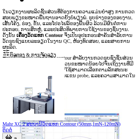
ໃນວຽກງານຜະລິດຊິ້ນສ່ວນທີ່ຕ້ອງການຄວາມແມ່ນຍຳສູງ ການກວດ
ສອບພຽງຂະໜາດພື້ນຖານອາດຍັງບໍ່ພຽງພໍ. ຮູບຮ່າງຂອງຂອບງານ,
ເສັ້ນໂຄ້ງ, ຮ່ອງ, ຂັ້ນ, ແລະໂປຣໄຟລ໌ຂອງພື້ນຜິວ ລ້ວນມີຜົນຕໍ່ການ
ປະກອບ, ການສຶກຫຼໍ່, ແລະປະສິດທິພາບການໃຊ້ງານຂອງຊິ້ນງານ.
ດັ່ງນັ້ນ
ເຄື່ອງວັດແທກ Contour
ຈຶ່ງເປັນອຸປະກອນສຳຄັນສຳລັບການ
ວັດຮູບຊົງແບບລະອຽດໃນງານ QC, ຫ້ອງທົດສອບ, ແລະສາຍການ
ຜະລິດ.
ຕົວຕອງ & ການຈັດລຽງ
ໝວດນີ້ລວບລວມລະບົບວັດ contour ສຳລັບງານກວດຮູບຊົງຊິ້ນສ່ວນ
ກົນຈັກຫຼາຍປະເພດ ຕັ້ງແຕ່ຊິ້ນສ່ວນຂະໜາດນ້ອຍໄປຈົນເຖິງງານທີ່ມີ
ແນວວັດ X ແລະ Z ກວ້າງຂຶ້ນ. ຜູ້ໃຊ້ສາມາດເລືອກຕາມລັກສະນະ
ງານ, ຊ່ວງການເຄື່ອນທີ່, ຮູບແບບແຂນ probe, ແລະຄວາມສາມາດໃນ
ການປັບແກນວັດ.
Mahr XC 2 ສະຖານີວັດແທກ Contour (50mm,1mN-120mN)
ຕິດຕໍ່