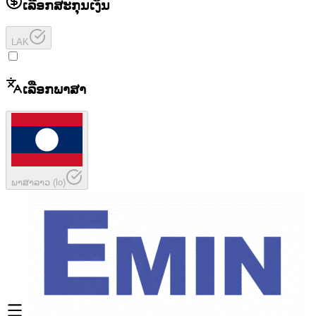
ເລືອກສະກຸນເງິນ
LAK
ເລືອກພາສາ
ພາສາລາວ
(
lo
)