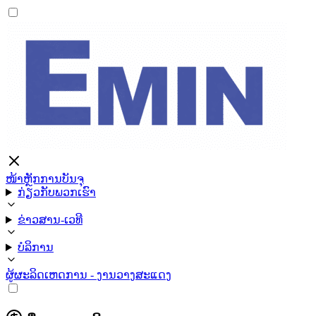
ໜ້າຫຼັກ
ການບັນຈຸ
ກ່ຽວກັບພວກເຮົາ
ຂ່າວສານ-ເວທີ
ບໍລິການ
ຜູ້ຜະລິດ
ເຫດການ - ງານວາງສະແດງ