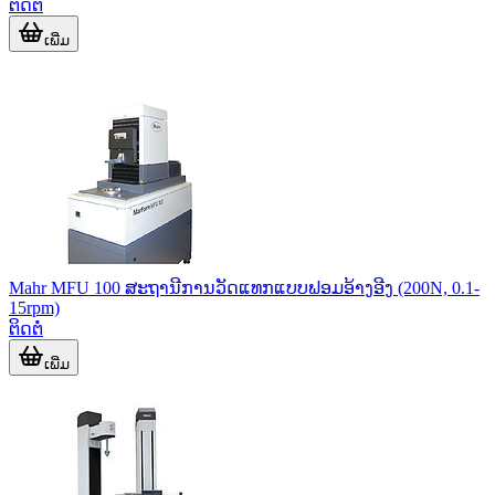
ຕິດຕໍ່
ເພີ່ມ
Mahr MFU 100 ສະຖານີການວັດແທກແບບຟອມອ້າງອີງ (200N, 0.1-
15rpm)
ຕິດຕໍ່
ເພີ່ມ