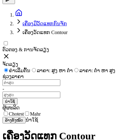
ເຄື່ອງມືວັດແທກກົນຈັກ
ເຄື່ອງວັດແທກ Contour
ຕົວຕອງ & ການຈັດລຽງ
ຈັດລຽງ
ຄ່າເລີ່ມຕົ້ນ
ລາຄາ: ສູງ ຫາ ຕໍ່າ
ລາຄາ: ຕໍ່າ ຫາ ສູງ
ຊ່ວງລາຄາ
-
ນຳໃຊ້
ຜູ້ຜະລິດ
Chotest
Mahr
ນຳໃຊ້
ລ້າງທັງໝົດ
ເຄື່ອງວັດແທກ Contour