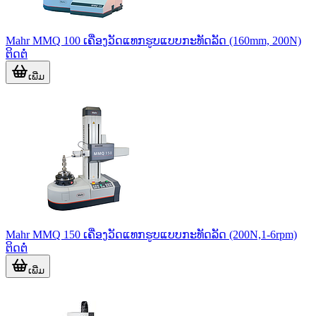
Mahr MMQ 100 ເຄື່ອງວັດແທກຮູບແບບກະທັດລັດ (160mm, 200N)
ຕິດຕໍ່
ເພີ່ມ
Mahr MMQ 150 ເຄື່ອງວັດແທກຮູບແບບກະທັດລັດ (200N,1-6rpm)
ຕິດຕໍ່
ເພີ່ມ