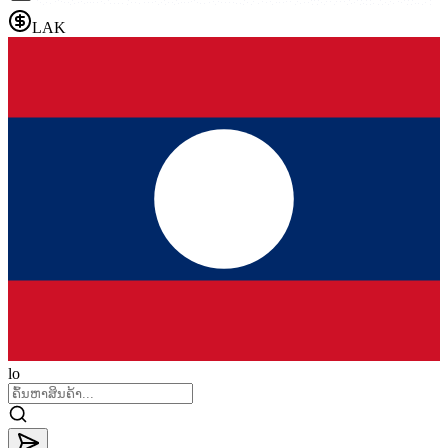
LAK
lo