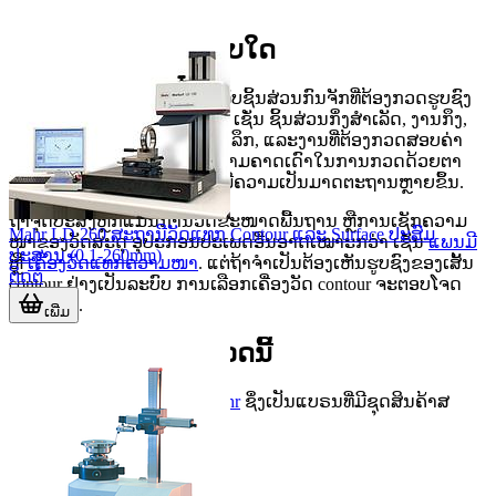
ຂອງຊິ້ນງານ.
ເໝາະກັບຊິ້ນງານແບບໃດ
ອຸປະກອນໃນໝວດນີ້ເໝາະສຳລັບຊິ້ນສ່ວນກົນຈັກທີ່ຕ້ອງກວດຮູບຊົງ
ແບບຕັດຂວາງ ຫຼື profile tracing ເຊັ່ນ ຊິ້ນສ່ວນກຶ່ງສຳເລັດ, ງານກຶງ,
ງານກັດ, ຊິ້ນສ່ວນທີ່ມີຮ່ອງ ຫຼືຂັ້ນລຶກ, ແລະງານທີ່ຕ້ອງກວດສອບຄ່າ
ຕາມແບບວາດ. ມັນຊ່ວຍຫຼຸດຄວາມຄາດເດົາໃນການກວດດ້ວຍຕາ
ແລະຊ່ວຍໃຫ້ຂໍ້ມູນການຕັດສິນມີຄວາມເປັນມາດຕະຖານຫຼາຍຂຶ້ນ.
ຖ້າຈຸດປະສົງຫຼັກແມ່ນການວັດຂະໜາດພື້ນຖານ ຫຼືການເຊັກຄວາມ
Mahr LD 260 ສະຖານີວັດແທກ Contour ແລະ Surface ປະສົມ
ໜາຂອງວັດສະດຸ ອຸປະກອນປະເພດອື່ນອາດເໝາະກວ່າ ເຊັ່ນ
ແພນມີ
ປະສານ (0.1-260mm)
ຫຼື
ເຄື່ອງວັດແທກຄວາມໜາ
. ແຕ່ຖ້າຈຳເປັນຕ້ອງເຫັນຮູບຊົງຂອງເສັ້ນ
ຕິດຕໍ່
contour ຢ່າງເປັນລະບົບ ການເລືອກເຄື່ອງວັດ contour ຈະຕອບໂຈດ
ຫຼາຍກວ່າ.
ເພີ່ມ
ກຸ່ມສິນຄ້າເດັ່ນໃນໝວດນີ້
ໃນໝວດນີ້ມີອຸປະກອນຈາກ
Mahr
ຊຶ່ງເປັນແບຣນທີ່ມີຊຸດສິນຄ້າສ