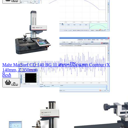
ເພີ່ມ
Mahr MarSurf CD 140 BG 11 ສະຖານີວັດແທກ Contour (X
140mm, Z 350mm)
ຕິດຕໍ່
ເພີ່ມ