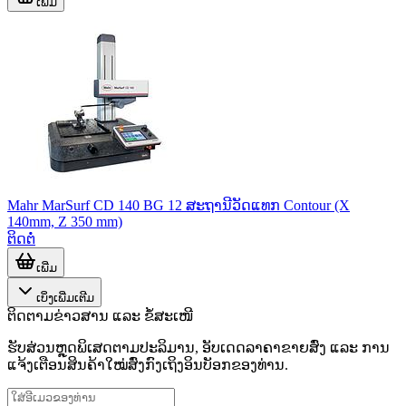
ເພີ່ມ
Mahr MarSurf CD 140 BG 12 ສະຖານີວັດແທກ Contour (X
140mm, Z 350 mm)
ຕິດຕໍ່
ເພີ່ມ
ເບິ່ງເພີ່ມເຕີມ
ຕິດຕາມຂ່າວສານ ແລະ ຂໍ້ສະເໜີ
ຮັບສ່ວນຫຼຸດພິເສດຕາມປະລິມານ, ອັບເດດລາຄາຂາຍສົ່ງ ແລະ ການ
ແຈ້ງເຕືອນສິນຄ້າໃໝ່ສົ່ງກົງເຖິງອິນບັອກຂອງທ່ານ.