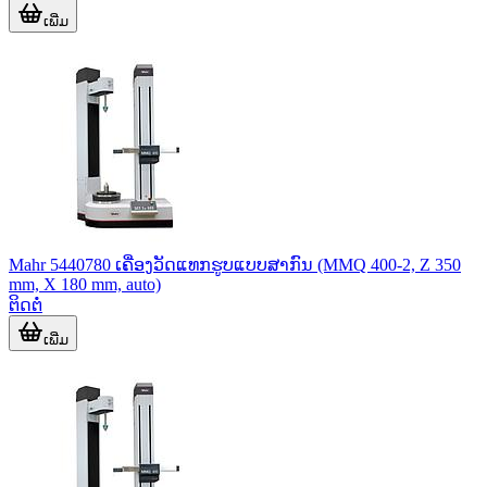
ເພີ່ມ
Mahr 5440780 ເຄື່ອງວັດແທກຮູບແບບສາກົນ (MMQ 400-2, Z 350
mm, X 180 mm, auto)
ຕິດຕໍ່
ເພີ່ມ