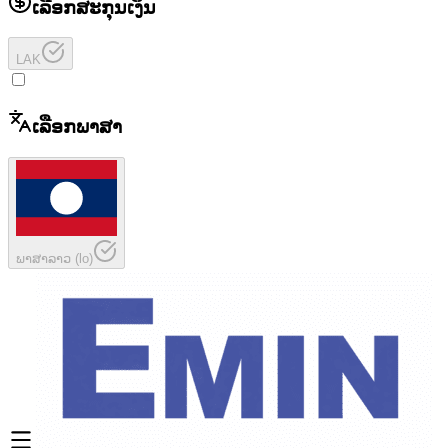
ເລືອກສະກຸນເງິນ
LAK
ເລືອກພາສາ
ພາສາລາວ
(
lo
)