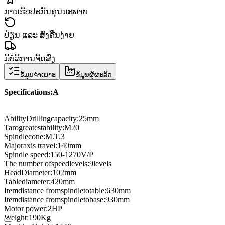
ການຮັບປະກັນຄຸນນະພາບ
ປ່ຽນ ແລະ ສົ່ງຄືນງ່າຍ
ມີບໍລິການຈັດສົ່ງ
ຂໍ້ມູນຈຳເພາະ
ຂໍ້ມູນຜູ້ຜະລິດ
Specifications
:A
Ability
Drilling
capacity:
25
mm
Taro
greatest
ability
:
M20
Spindle
cone
:
M.T.3
Major
axis travel
:
140
mm
Spindle speed
:
150
-
1270V
/
P
The number of
speed
levels
:
9
levels
Head
Diameter
:
102
mm
Table
diameter
:
420
mm
Item
distance from
spindle
to
table
:
630
mm
Item
distance from
spindle
to
base
:
930mm
Motor power
:
2HP
Weight
:
190
Kg