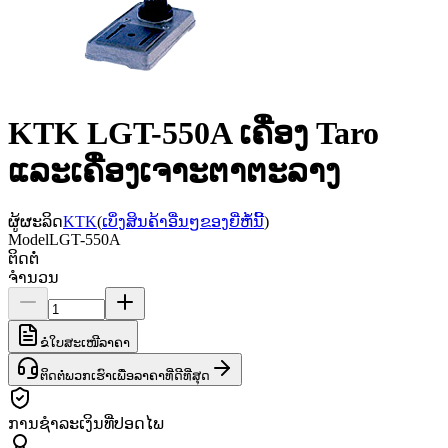
KTK LGT-550A ເຄື່ອງ Taro
ແລະເຄື່ອງເຈາະຕາຕະລາງ
ຜູ້ຜະລິດ
KTK
(
ເບິ່ງສິນຄ້າອື່ນໆຂອງຍີ່ຫໍ້ນີ້
)
Model
LGT-550A
ຕິດຕໍ່
ຈຳນວນ
ຂໍໃບສະເໜີລາຄາ
ຕິດຕໍ່ພວກເຮົາເພື່ອລາຄາທີ່ດີທີ່ສຸດ
ການຊຳລະເງິນທີ່ປອດໄພ