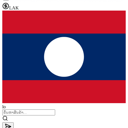
LAK
lo