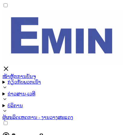
ໜ້າຫຼັກ
ການບັນຈຸ
ກ່ຽວກັບພວກເຮົາ
ຂ່າວສານ-ເວທີ
ບໍລິການ
ຜູ້ຜະລິດ
ເຫດການ - ງານວາງສະແດງ