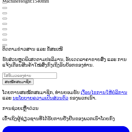
Machine
Height
:
1540mm
ຕິດຕາມຂ່າວສານ ແລະ ຂໍ້ສະເໜີ
ຮັບສ່ວນຫຼຸດພິເສດຕາມປະລິມານ, ອັບເດດລາຄາຂາຍສົ່ງ ແລະ ການ
ແຈ້ງເຕືອນສິນຄ້າໃໝ່ສົ່ງກົງເຖິງອິນບັອກຂອງທ່ານ.
ສະໝັກສະມາຊິກ
ໂດຍການສະໝັກສະມາຊິກ, ທ່ານຍອມຮັບ
ເງື່ອນໄຂການໃຫ້ບໍລິການ
ແລະ
ນະໂຍບາຍຄວາມເປັນສ່ວນຕົວ
ຂອງພວກເຮົາ.
ການຊ່ວຍເຫຼືໍາດ່ວນ
ເຂົ້າເຖິງຜູ້ຊ່ຽວຊານທີ່ໄດ້ຮັບການຢັ້ງຢືນຂອງພວກເຮົາໂດຍກົງ