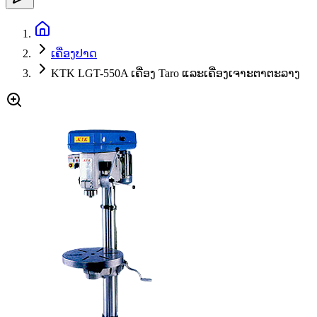
ເຄື່ອງປາດ
KTK LGT-550A ເຄື່ອງ Taro ແລະເຄື່ອງເຈາະຕາຕະລາງ