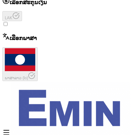
ເລືອກສະກຸນເງິນ
LAK
ເລືອກພາສາ
ພາສາລາວ
(
lo
)