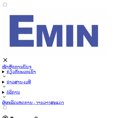
ໜ້າຫຼັກ
ການບັນຈຸ
ກ່ຽວກັບພວກເຮົາ
ຂ່າວສານ-ເວທີ
ບໍລິການ
ຜູ້ຜະລິດ
ເຫດການ - ງານວາງສະແດງ