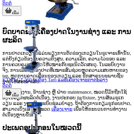
ຕິດຕໍ່
ເພີ່ມ
ບົດບາດຂອງເຄື່ອງປາດໃນງານຊ່າງ ແລະ ການ
ຜະລິດ
ການປາດເກວຽນບໍ່ແມ່ນພຽງການຕັດຮ່ອງເກວຽນໃນຮູເຈາະເທົ່ານັ້ນ,
ແຕ່ຍັງກ່ຽວຂ້ອງກັບຄວາມຕົງສູນ, ຄວາມເລິກ, ຄວາມໄວຮອບ ແລະ
ການຄວບຄຸມແຮງຕັດໃຫ້ເໝາະກັບຊະນິດວັດສະດຸ. ໃນລະບົບງານ
ຈິງ, ການເລືອກເຄື່ອງປາດທີ່ເໝາະສົມຊ່ວຍຫຼຸດຄວາມເສຍຫາຍຂອງ
tap, ຫຼຸດການຄາດເຄື່ອນຂອງເກວຽນ ແລະ ຮັກສາຄຸນນະພາບຊິ້ນ
KTK LGT-550A ເຄື່ອງ Taro ແລະເຄື່ອງເຈາະຕາຕະລາງ
ງານໃຫ້ສະໝໍາເສີຍ.
ຕິດຕໍ່
ສໍາລັບໂຮງງານ, ຮ້ານຊ່າງ ຫຼື ຝ່າຍ maintenance, ໝວດນີ້ມັກຖືກໃຊ້
ເພີ່ມ
ທັງໃນວຽກຜະລິດຕໍ່ເນື່ອງ, ງານປະກອບ jig/fixture, ງານສ້ອມຮູເກ
ວຽນ ແລະ ງານເຕີມລະບົບຊ່ອມບໍາລຸງ. ຖ້າຕ້ອງການກຽມຮູກ່ອນປາດ,
ສາມາດເບິ່ງເພີ່ມໃນໝວດ
ເຄື່ອງເຈາະ
ເພື່ອໃຫ້ຂະບວນການທໍາງານ
ຕໍ່ເນື່ອງຫຼາຍຂຶ້ນ.
ປະເພດອຸປະກອນໃນໝວດນີ້