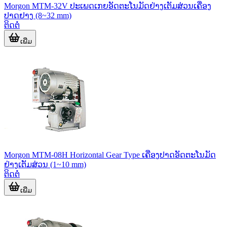
Morgon MTM-32V ປະເພດເກຍອັດຕະໂນມັດຢ່າງເຕັມສ່ວນເຄື່ອງ
ປາດຢາງ (8~32 mm)
ຕິດຕໍ່
ເພີ່ມ
Morgon MTM-08H Horizontal Gear Type ເຄື່ອງປາດອັດຕະໂນມັດ
ຢ່າງເຕັມສ່ວນ (1~10 mm)
ຕິດຕໍ່
ເພີ່ມ