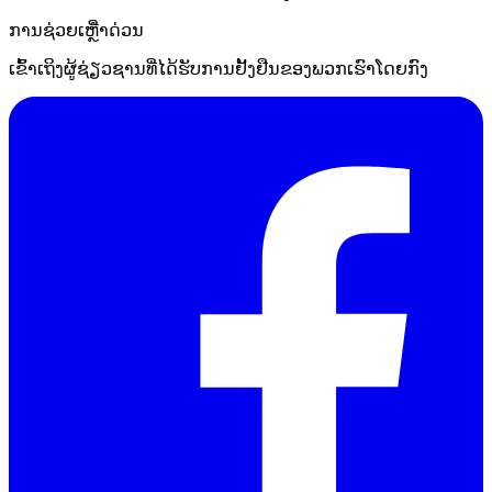
ການຊ່ວຍເຫຼືໍາດ່ວນ
ເຂົ້າເຖິງຜູ້ຊ່ຽວຊານທີ່ໄດ້ຮັບການຢັ້ງຢືນຂອງພວກເຮົາໂດຍກົງ