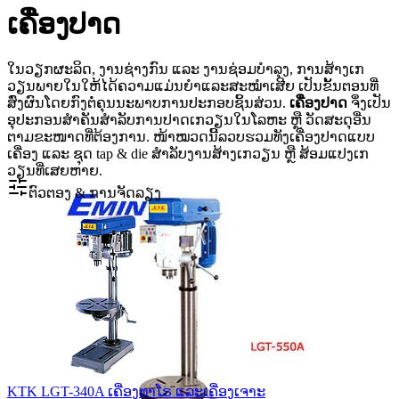
ເຄື່ອງປາດ
ໃນວຽກຜະລິດ, ງານຊ່າງກົນ ແລະ ງານຊ່ອມບໍາລຸງ, ການສ້າງເກ
ວຽນພາຍໃນໃຫ້ໄດ້ຄວາມແມ່ນຍໍາແລະສະໝໍາເສີຍ ເປັນຂັ້ນຕອນທີ່
ສົ່ງຜົນໂດຍກົງຕໍ່ຄຸນນະພາບການປະກອບຊິ້ນສ່ວນ.
ເຄື່ອງປາດ
ຈຶ່ງເປັນ
ອຸປະກອນສໍາຄັນສໍາລັບການປາດເກວຽນໃນໂລຫະ ຫຼື ວັດສະດຸອື່ນ
ຕາມຂະໜາດທີ່ຕ້ອງການ. ໜ້າໝວດນີ້ລວບຮວມທັງເຄື່ອງປາດແບບ
ເຄື່ອງ ແລະ ຊຸດ tap & die ສໍາລັບງານສ້າງເກວຽນ ຫຼື ສ້ອມແປງເກ
ວຽນທີ່ເສຍຫາຍ.
ຕົວຕອງ & ການຈັດລຽງ
KTK LGT-340A ເຄື່ອງ​ທາ​ໂຣ ແລະ​ເຄື່ອງ​ເຈາະ