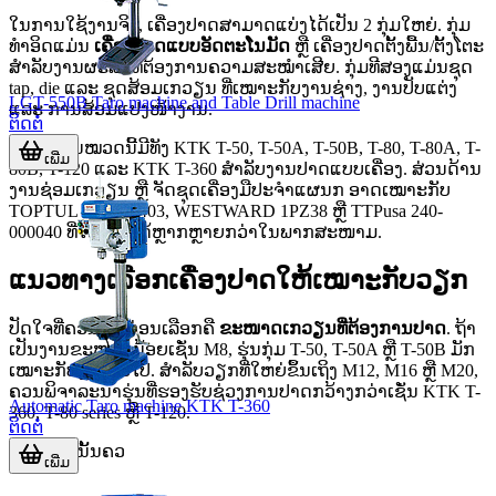
ໃນການໃຊ້ງານຈິງ, ເຄື່ອງປາດສາມາດແບ່ງໄດ້ເປັນ 2 ກຸ່ມໃຫຍ່. ກຸ່ມ
ທໍາອິດແມ່ນ
ເຄື່ອງປາດແບບອັດຕະໂນມັດ
ຫຼື ເຄື່ອງປາດຕັ້ງພື້ນ/ຕັ້ງໂຕະ
ສໍາລັບງານຜະລິດທີ່ຕ້ອງການຄວາມສະໝໍາເສີຍ. ກຸ່ມທີສອງແມ່ນຊຸດ
tap, die ແລະ ຊຸດສ້ອມເກວຽນ ທີ່ເໝາະກັບງານຊ່າງ, ງານປັບແຕ່ງ
LGT-550B Taro machine and Table Drill machine
ແລະ ການສ້ອມແປງໜ້າງານ.
ຕິດຕໍ່
ຕົວຢ່າງໃນໝວດນີ້ມີທັງ KTK T-50, T-50A, T-50B, T-80, T-80A, T-
ເພີ່ມ
80B, T-120 ແລະ KTK T-360 ສໍາລັບງານປາດແບບເຄື່ອງ. ສ່ວນດ້ານ
ງານຊ່ອມເກວຽນ ຫຼື ຈັດຊຸດເຄື່ອງມືປະຈໍາແຜນກ ອາດເໝາະກັບ
TOPTUL JGEW2403, WESTWARD 1PZ38 ຫຼື TTPusa 240-
000040 ທີ່ໃຊ້ງານໄດ້ຫຼາກຫຼາຍກວ່າໃນພາກສະໜາມ.
ແນວທາງເລືອກເຄື່ອງປາດໃຫ້ເໝາະກັບວຽກ
ປັດໃຈທີ່ຄວນເບິ່ງກ່ອນເລືອກຄື
ຂະໜາດເກວຽນທີ່ຕ້ອງການປາດ
. ຖ້າ
ເປັນງານຂະໜາດນ້ອຍເຊັ່ນ M8, ຮຸ່ນກຸ່ມ T-50, T-50A ຫຼື T-50B ມັກ
ເໝາະກັບງານທົ່ວໄປ. ສໍາລັບວຽກທີ່ໃຫຍ່ຂຶ້ນເຖິງ M12, M16 ຫຼື M20,
ຄວນພິຈາລະນາຮຸ່ນທີ່ຮອງຮັບຊ່ວງການປາດກວ້າງກວ່າເຊັ່ນ KTK T-
Automatic Taro machine KTK T-360
360, T-80 series ຫຼື T-120.
ຕິດຕໍ່
ນອກຈາກນັ້ນຄວ
ເພີ່ມ