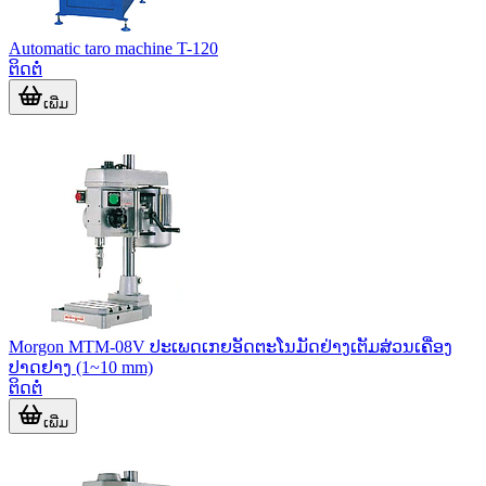
Automatic taro machine T-120
ຕິດຕໍ່
ເພີ່ມ
Morgon MTM-08V ປະເພດເກຍອັດຕະໂນມັດຢ່າງເຕັມສ່ວນເຄື່ອງ
ປາດຢາງ (1~10 mm)
ຕິດຕໍ່
ເພີ່ມ