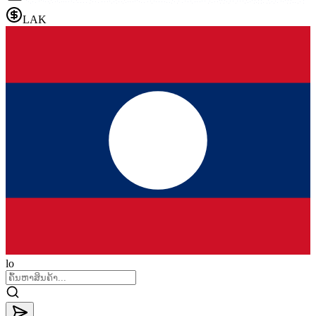
LAK
lo