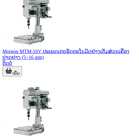
Morgon MTM-16V ປະເພດເກຍອັດຕະໂນມັດຢ່າງເຕັມສ່ວນເຄື່ອງ
ປາດຢາງ (5~16 mm)
ຕິດຕໍ່
ເພີ່ມ