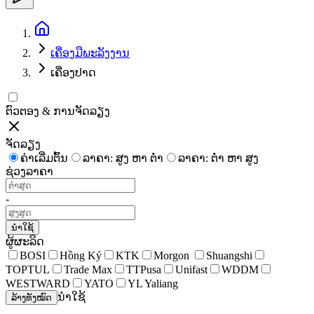
ເຄື່ອງ​ມື​ພະ​ລັງ​ງານ​
ເຄື່ອງປາດ
ຕົວຕອງ & ການຈັດລຽງ
ຈັດລຽງ
ຄ່າເລີ່ມຕົ້ນ
ລາຄາ: ສູງ ຫາ ຕໍ່າ
ລາຄາ: ຕໍ່າ ຫາ ສູງ
ຊ່ວງລາຄາ
-
ນຳໃຊ້
ຜູ້ຜະລິດ
BOSI
Hồng Ký
KTK
Morgon
Shuangshi
TOPTUL
Trade Max
TTPusa
Unifast
WDDM
WESTWARD
YATO
YL Yaliang
ນຳໃຊ້
ລ້າງທັງໝົດ