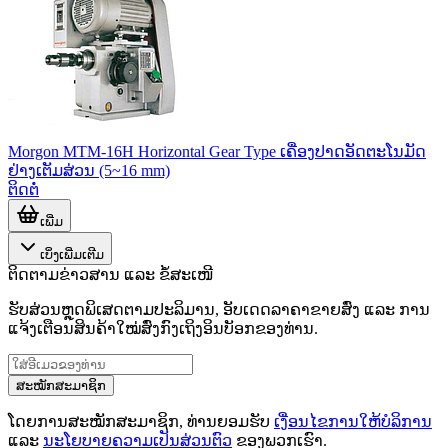
Morgon MTM-16H Horizontal Gear Type ເຄື່ອງປາດອັດຕະໂນມັດ
ຢ່າງເຕັມສ່ວນ (5~16 mm)
ຕິດຕໍ່
ເພີ່ມ
ເບິ່ງເພີ່ມເຕີມ
ຕິດຕາມຂ່າວສານ ແລະ ຂໍ້ສະເໜີ
ຮັບສ່ວນຫຼຸດພິເສດຕາມປະລິມານ, ອັບເດດລາຄາຂາຍສົ່ງ ແລະ ການ
ແຈ້ງເຕືອນສິນຄ້າໃໝ່ສົ່ງກົງເຖິງອິນບັອກຂອງທ່ານ.
ສະໝັກສະມາຊິກ
ໂດຍການສະໝັກສະມາຊິກ, ທ່ານຍອມຮັບ
ເງື່ອນໄຂການໃຫ້ບໍລິການ
ແລະ
ນະໂຍບາຍຄວາມເປັນສ່ວນຕົວ
ຂອງພວກເຮົາ.