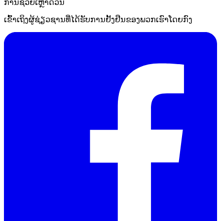
ການຊ່ວຍເຫຼືໍາດ່ວນ
ເຂົ້າເຖິງຜູ້ຊ່ຽວຊານທີ່ໄດ້ຮັບການຢັ້ງຢືນຂອງພວກເຮົາໂດຍກົງ