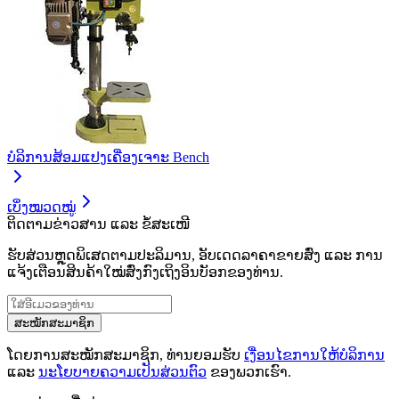
ບໍລິການສ້ອມແປງເຄື່ອງເຈາະ Bench
ເບິ່ງໝວດໝູ່
ຕິດຕາມຂ່າວສານ ແລະ ຂໍ້ສະເໜີ
ຮັບສ່ວນຫຼຸດພິເສດຕາມປະລິມານ, ອັບເດດລາຄາຂາຍສົ່ງ ແລະ ການ
ແຈ້ງເຕືອນສິນຄ້າໃໝ່ສົ່ງກົງເຖິງອິນບັອກຂອງທ່ານ.
ສະໝັກສະມາຊິກ
ໂດຍການສະໝັກສະມາຊິກ, ທ່ານຍອມຮັບ
ເງື່ອນໄຂການໃຫ້ບໍລິການ
ແລະ
ນະໂຍບາຍຄວາມເປັນສ່ວນຕົວ
ຂອງພວກເຮົາ.