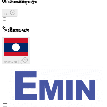
ເລືອກສະກຸນເງິນ
LAK
ເລືອກພາສາ
ພາສາລາວ
(
lo
)