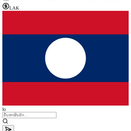
LAK
lo