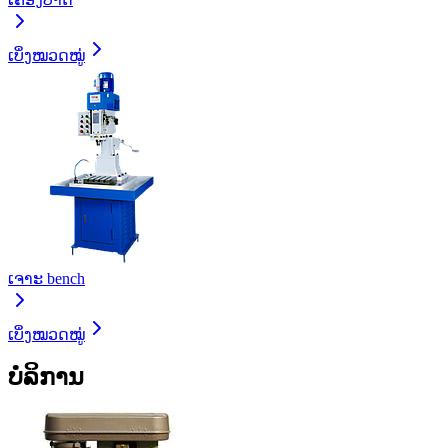
ເບິ່ງໝວດໝູ່
ເຈາະ bench
ເບິ່ງໝວດໝູ່
ບໍລິການ