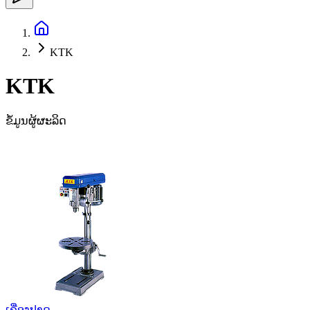
KTK
KTK
ຂໍ້ມູນຜູ້ຜະລິດ
ເຄື່ອງປາດ