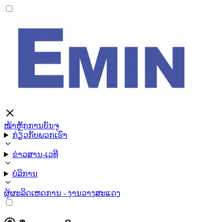
ໜ້າຫຼັກ
ການບັນຈຸ
ກ່ຽວກັບພວກເຮົາ
ຂ່າວສານ-ເວທີ
ບໍລິການ
ຜູ້ຜະລິດ
ເຫດການ - ງານວາງສະແດງ