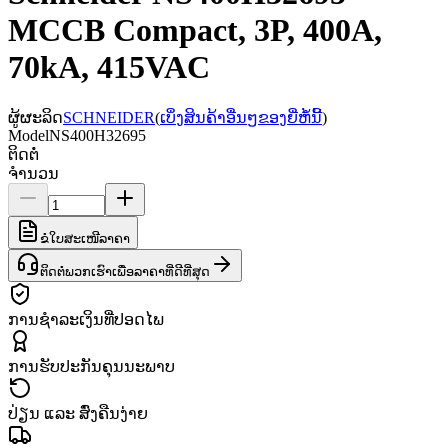
MCCB Compact, 3P, 400A,
70kA, 415VAC
ຜູ້ຜະລິດ
SCHNEIDER
(
ເບິ່ງສິນຄ້າອື່ນໆຂອງຍີ່ຫໍ້ນີ້
)
Model
NS400H32695
ຕິດຕໍ່
ຈຳນວນ
ຂໍໃບສະເໜີລາຄາ
ຕິດຕໍ່ພວກເຮົາເພື່ອລາຄາທີ່ດີທີ່ສຸດ
ການຊຳລະເງິນທີ່ປອດໄພ
ການຮັບປະກັນຄຸນນະພາບ
ປ່ຽນ ແລະ ສົ່ງຄືນງ່າຍ