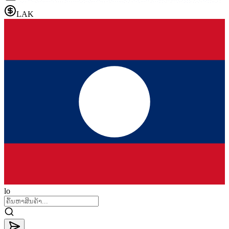
LAK
lo