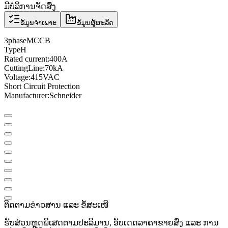
ມີບໍລິການຈັດສົ່ງ
ຂໍ້ມູນຈຳເພາະ
ຂໍ້ມູນຜູ້ຜະລິດ
3
phase
MCCB
Type
H
Rated current
:
400A
Cutting
Line
:
70kA
Voltage
:
415VAC
Short Circuit Protection
Manufacturer
:
Schneider
ຕິດຕາມຂ່າວສານ ແລະ ຂໍ້ສະເໜີ
ຮັບສ່ວນຫຼຸດພິເສດຕາມປະລິມານ, ອັບເດດລາຄາຂາຍສົ່ງ ແລະ ການ