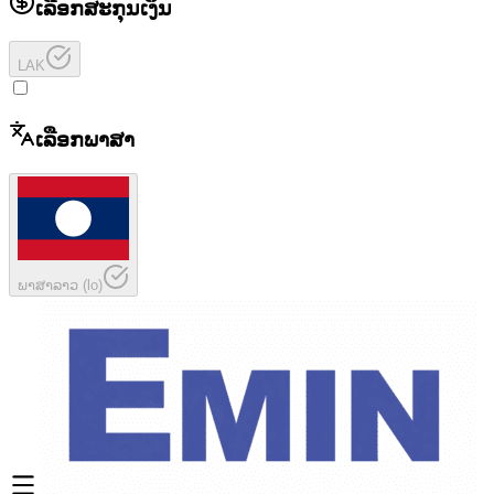
ເລືອກສະກຸນເງິນ
LAK
ເລືອກພາສາ
ພາສາລາວ
(
lo
)