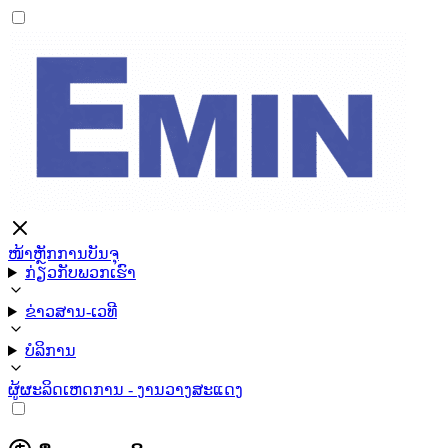
ໜ້າຫຼັກ
ການບັນຈຸ
ກ່ຽວກັບພວກເຮົາ
ຂ່າວສານ-ເວທີ
ບໍລິການ
ຜູ້ຜະລິດ
ເຫດການ - ງານວາງສະແດງ