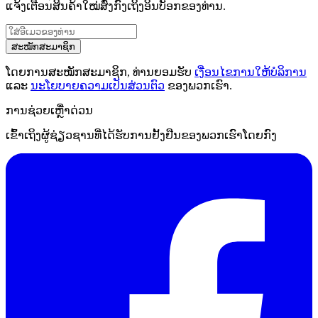
ແຈ້ງເຕືອນສິນຄ້າໃໝ່ສົ່ງກົງເຖິງອິນບັອກຂອງທ່ານ.
ສະໝັກສະມາຊິກ
ໂດຍການສະໝັກສະມາຊິກ, ທ່ານຍອມຮັບ
ເງື່ອນໄຂການໃຫ້ບໍລິການ
ແລະ
ນະໂຍບາຍຄວາມເປັນສ່ວນຕົວ
ຂອງພວກເຮົາ.
ການຊ່ວຍເຫຼືໍາດ່ວນ
ເຂົ້າເຖິງຜູ້ຊ່ຽວຊານທີ່ໄດ້ຮັບການຢັ້ງຢືນຂອງພວກເຮົາໂດຍກົງ