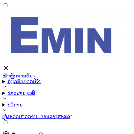
ໜ້າຫຼັກ
ການບັນຈຸ
ກ່ຽວກັບພວກເຮົາ
ຂ່າວສານ-ເວທີ
ບໍລິການ
ຜູ້ຜະລິດ
ເຫດການ - ງານວາງສະແດງ