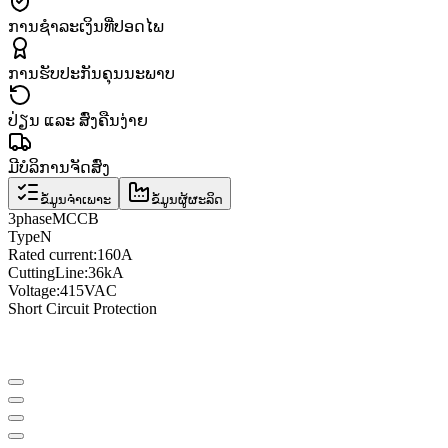
ການຊຳລະເງິນທີ່ປອດໄພ
ການຮັບປະກັນຄຸນນະພາບ
ປ່ຽນ ແລະ ສົ່ງຄືນງ່າຍ
ມີບໍລິການຈັດສົ່ງ
ຂໍ້ມູນຈຳເພາະ
ຂໍ້ມູນຜູ້ຜະລິດ
3
phase
MCCB
Type
N
Rated current
:
160A
Cutting
Line
:
36kA
Voltage
:
415VAC
Short Circuit Protection