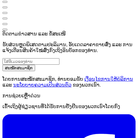
ຕິດຕາມຂ່າວສານ ແລະ ຂໍ້ສະເໜີ
ຮັບສ່ວນຫຼຸດພິເສດຕາມປະລິມານ, ອັບເດດລາຄາຂາຍສົ່ງ ແລະ ການ
ແຈ້ງເຕືອນສິນຄ້າໃໝ່ສົ່ງກົງເຖິງອິນບັອກຂອງທ່ານ.
ສະໝັກສະມາຊິກ
ໂດຍການສະໝັກສະມາຊິກ, ທ່ານຍອມຮັບ
ເງື່ອນໄຂການໃຫ້ບໍລິການ
ແລະ
ນະໂຍບາຍຄວາມເປັນສ່ວນຕົວ
ຂອງພວກເຮົາ.
ການຊ່ວຍເຫຼືໍາດ່ວນ
ເຂົ້າເຖິງຜູ້ຊ່ຽວຊານທີ່ໄດ້ຮັບການຢັ້ງຢືນຂອງພວກເຮົາໂດຍກົງ