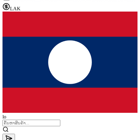
LAK
lo