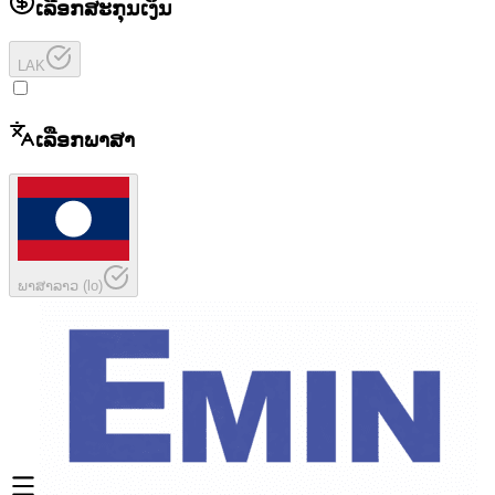
ເລືອກສະກຸນເງິນ
LAK
ເລືອກພາສາ
ພາສາລາວ
(
lo
)