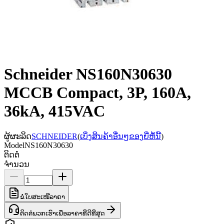
Schneider NS160N30630
MCCB Compact, 3P, 160A,
36kA, 415VAC
ຜູ້ຜະລິດ
SCHNEIDER
(
ເບິ່ງສິນຄ້າອື່ນໆຂອງຍີ່ຫໍ້ນີ້
)
Model
NS160N30630
ຕິດຕໍ່
ຈຳນວນ
ຂໍໃບສະເໜີລາຄາ
ຕິດຕໍ່ພວກເຮົາເພື່ອລາຄາທີ່ດີທີ່ສຸດ