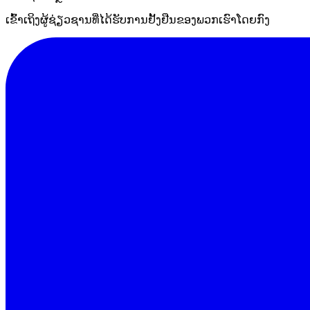
ເຂົ້າເຖິງຜູ້ຊ່ຽວຊານທີ່ໄດ້ຮັບການຢັ້ງຢືນຂອງພວກເຮົາໂດຍກົງ