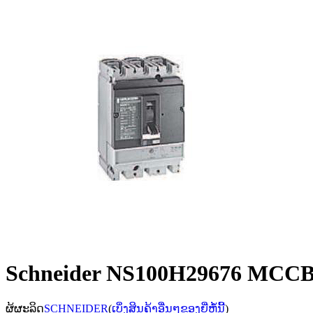
Schneider NS100H29676 MCCB 
ຜູ້ຜະລິດ
SCHNEIDER
(
ເບິ່ງສິນຄ້າອື່ນໆຂອງຍີ່ຫໍ້ນີ້
)