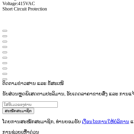
Voltage
:
415VAC
Short Circuit Protection
ຕິດຕາມຂ່າວສານ ແລະ ຂໍ້ສະເໜີ
ຮັບສ່ວນຫຼຸດພິເສດຕາມປະລິມານ, ອັບເດດລາຄາຂາຍສົ່ງ ແລະ ການແຈ້ງເ
ສະໝັກສະມາຊິກ
ໂດຍການສະໝັກສະມາຊິກ, ທ່ານຍອມຮັບ
ເງື່ອນໄຂການໃຫ້ບໍລິການ
ແ
ການຊ່ວຍເຫຼືໍາດ່ວນ