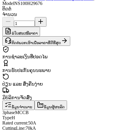
Model
NS100H29676
ຕິດຕໍ່
ຈຳນວນ
ຂໍໃບສະເໜີລາຄາ
ຕິດຕໍ່ພວກເຮົາເພື່ອລາຄາທີ່ດີທີ່ສຸດ
ການຊຳລະເງິນທີ່ປອດໄພ
ການຮັບປະກັນຄຸນນະພາບ
ປ່ຽນ ແລະ ສົ່ງຄືນງ່າຍ
ມີບໍລິການຈັດສົ່ງ
ຂໍ້ມູນຈຳເພາະ
ຂໍ້ມູນຜູ້ຜະລິດ
3
phase
MCCB
Type
H
Rated current
:
50A
Cutting
Line
:
70kA