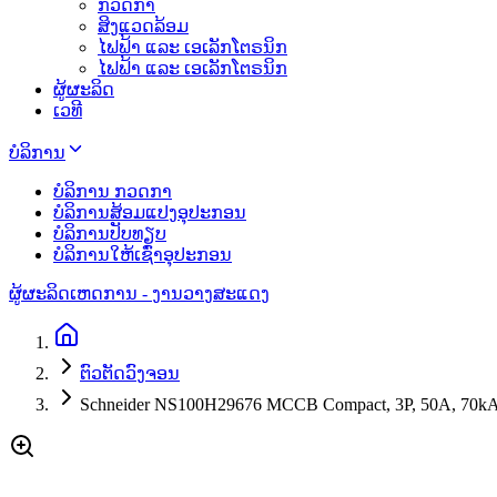
ກວດກາ
ສິງແວດລ້ອມ
ໄຟຟ້າ ແລະ ເອເລັກໂຕຣນິກ
ໄຟຟ້າ ແລະ ເອເລັກໂຕຣນິກ
ຜູ້ຜະລິດ
ເວທີ
ບໍລິການ
ບໍລິການ ກວດກາ
ບໍລິການສ້ອມແປງອຸປະກອນ
ບໍລິການປັບທຽບ
ບໍລິການໃຫ້ເຊົ່າອຸປະກອນ
ຜູ້ຜະລິດ
ເຫດການ - ງານວາງສະແດງ
ຕົວຕັດວົງຈອນ
Schneider NS100H29676 MCCB Compact, 3P, 50A, 70k