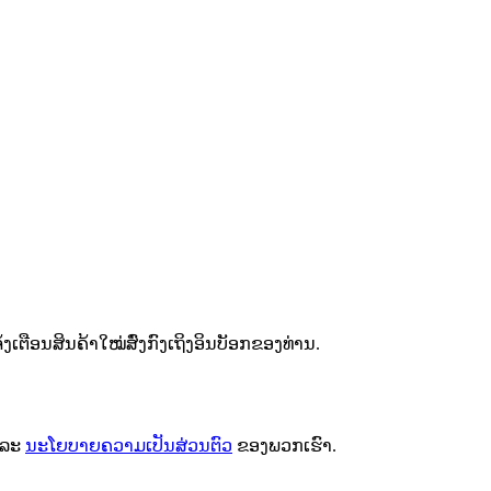
ຕືອນສິນຄ້າໃໝ່ສົ່ງກົງເຖິງອິນບັອກຂອງທ່ານ.
ລະ
ນະໂຍບາຍຄວາມເປັນສ່ວນຕົວ
ຂອງພວກເຮົາ.