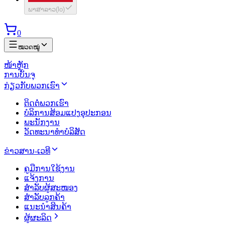
ພາສາລາວ
(
lo
)
0
ໝວດໝູ່
ໜ້າຫຼັກ
ການບັນຈຸ
ກ່ຽວກັບພວກເຮົາ
ຕິດຕໍ່ພວກເຮົາ
ບໍລິການສ້ອມແປງອຸປະກອນ
ພະນັກງານ
ວັດທະນາທຳບໍລິສັດ
ຂ່າວສານ-ເວທີ
ຄູມືການໃຊ້ງານ
ແຈ້ງການ
ສຳລັບຜູ້ສະໜອງ
ສຳລັບລູກຄ້າ
ແນະນຳສິນຄ້າ
ຜູ້ຜະລິດ