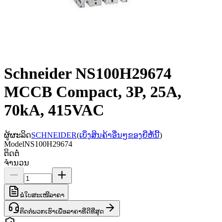
Schneider NS100H29674
MCCB Compact, 3P, 25A,
70kA, 415VAC
ຜູ້ຜະລິດ
SCHNEIDER
(
ເບິ່ງສິນຄ້າອື່ນໆຂອງຍີ່ຫໍ້ນີ້
)
Model
NS100H29674
ຕິດຕໍ່
ຈຳນວນ
ຂໍໃບສະເໜີລາຄາ
ຕິດຕໍ່ພວກເຮົາເພື່ອລາຄາທີ່ດີທີ່ສຸດ