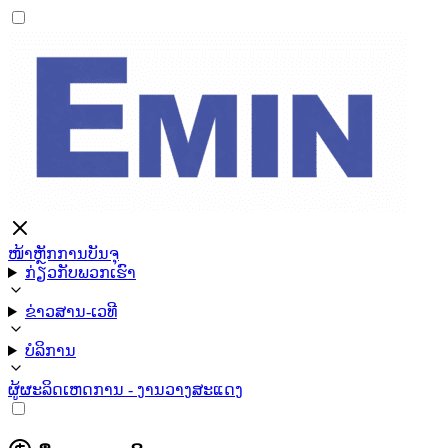
ໜ້າຫຼັກ
ການບັນຈຸ
ກ່ຽວກັບພວກເຮົາ
ຂ່າວສານ-ເວທີ
ບໍລິການ
ຜູ້ຜະລິດ
ເຫດການ - ງານວາງສະແດງ