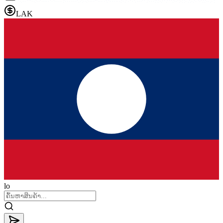
LAK
lo