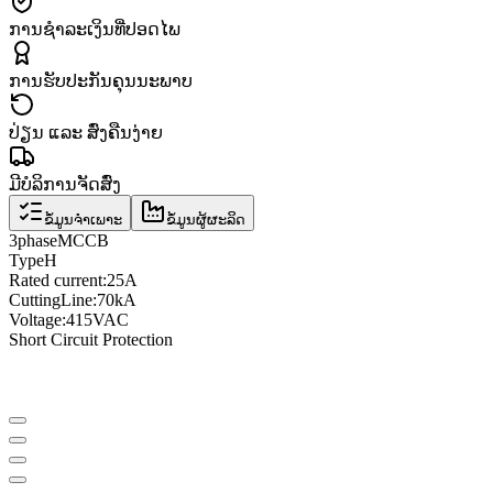
ການຊຳລະເງິນທີ່ປອດໄພ
ການຮັບປະກັນຄຸນນະພາບ
ປ່ຽນ ແລະ ສົ່ງຄືນງ່າຍ
ມີບໍລິການຈັດສົ່ງ
ຂໍ້ມູນຈຳເພາະ
ຂໍ້ມູນຜູ້ຜະລິດ
3
phase
MCCB
Type
H
Rated current
:
25A
Cutting
Line
:
70kA
Voltage
:
415VAC
Short Circuit Protection