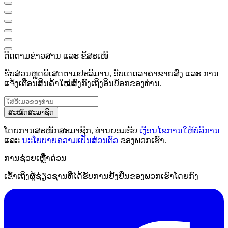
ຕິດຕາມຂ່າວສານ ແລະ ຂໍ້ສະເໜີ
ຮັບສ່ວນຫຼຸດພິເສດຕາມປະລິມານ, ອັບເດດລາຄາຂາຍສົ່ງ ແລະ ການ
ແຈ້ງເຕືອນສິນຄ້າໃໝ່ສົ່ງກົງເຖິງອິນບັອກຂອງທ່ານ.
ສະໝັກສະມາຊິກ
ໂດຍການສະໝັກສະມາຊິກ, ທ່ານຍອມຮັບ
ເງື່ອນໄຂການໃຫ້ບໍລິການ
ແລະ
ນະໂຍບາຍຄວາມເປັນສ່ວນຕົວ
ຂອງພວກເຮົາ.
ການຊ່ວຍເຫຼືໍາດ່ວນ
ເຂົ້າເຖິງຜູ້ຊ່ຽວຊານທີ່ໄດ້ຮັບການຢັ້ງຢືນຂອງພວກເຮົາໂດຍກົງ