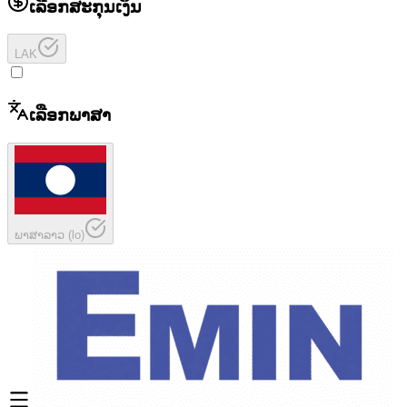
ເລືອກສະກຸນເງິນ
LAK
ເລືອກພາສາ
ພາສາລາວ
(
lo
)