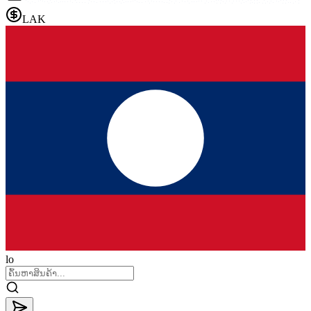
LAK
lo