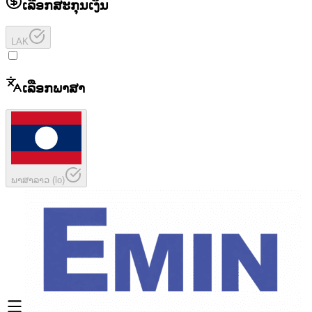
ເລືອກສະກຸນເງິນ
LAK
ເລືອກພາສາ
ພາສາລາວ
(
lo
)