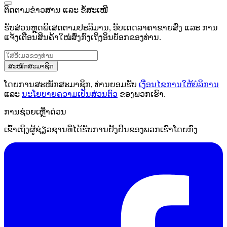
ຕິດຕາມຂ່າວສານ ແລະ ຂໍ້ສະເໜີ
ຮັບສ່ວນຫຼຸດພິເສດຕາມປະລິມານ, ອັບເດດລາຄາຂາຍສົ່ງ ແລະ ການ
ແຈ້ງເຕືອນສິນຄ້າໃໝ່ສົ່ງກົງເຖິງອິນບັອກຂອງທ່ານ.
ສະໝັກສະມາຊິກ
ໂດຍການສະໝັກສະມາຊິກ, ທ່ານຍອມຮັບ
ເງື່ອນໄຂການໃຫ້ບໍລິການ
ແລະ
ນະໂຍບາຍຄວາມເປັນສ່ວນຕົວ
ຂອງພວກເຮົາ.
ການຊ່ວຍເຫຼືໍາດ່ວນ
ເຂົ້າເຖິງຜູ້ຊ່ຽວຊານທີ່ໄດ້ຮັບການຢັ້ງຢືນຂອງພວກເຮົາໂດຍກົງ