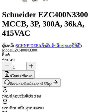
Schneider EZC400N3300
MCCB, 3P, 300A, 36kA,
415VAC
ຜູ້ຜະລິດ
SCHNEIDER
(
ເບິ່ງສິນຄ້າອື່ນໆຂອງຍີ່ຫໍ້ນີ້
)
Model
EZC400N3300
ຕິດຕໍ່
ຈຳນວນ
ຂໍໃບສະເໜີລາຄາ
ຕິດຕໍ່ພວກເຮົາເພື່ອລາຄາທີ່ດີທີ່ສຸດ
ການຊຳລະເງິນທີ່ປອດໄພ
ການຮັບປະກັນຄຸນນະພາບ