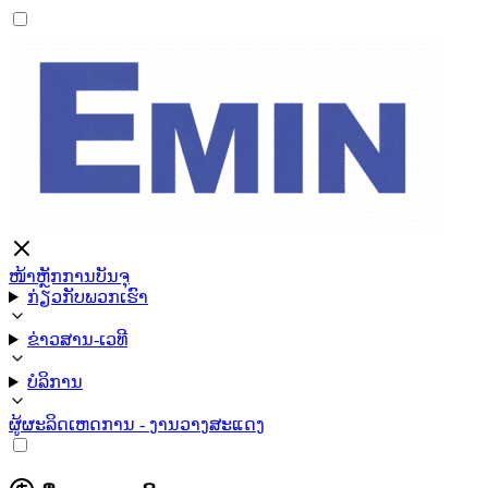
ໜ້າຫຼັກ
ການບັນຈຸ
ກ່ຽວກັບພວກເຮົາ
ຂ່າວສານ-ເວທີ
ບໍລິການ
ຜູ້ຜະລິດ
ເຫດການ - ງານວາງສະແດງ