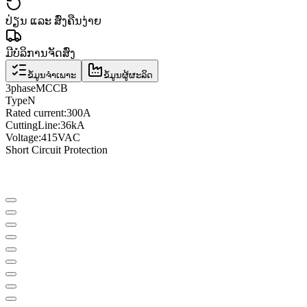
ປ່ຽນ ແລະ ສົ່ງຄືນງ່າຍ
ມີບໍລິການຈັດສົ່ງ
ຂໍ້ມູນຈຳເພາະ
ຂໍ້ມູນຜູ້ຜະລິດ
3
phase
MCCB
Type
N
Rated current
:
300A
Cutting
Line
:
36kA
Voltage
:
415VAC
Short Circuit Protection