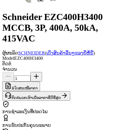
Schneider EZC400H3400
MCCB, 3P, 400A, 50kA,
415VAC
ຜູ້ຜະລິດ
SCHNEIDER
(
ເບິ່ງສິນຄ້າອື່ນໆຂອງຍີ່ຫໍ້ນີ້
)
Model
EZC400H3400
ຕິດຕໍ່
ຈຳນວນ
ຂໍໃບສະເໜີລາຄາ
ຕິດຕໍ່ພວກເຮົາເພື່ອລາຄາທີ່ດີທີ່ສຸດ
ການຊຳລະເງິນທີ່ປອດໄພ
ການຮັບປະກັນຄຸນນະພາບ