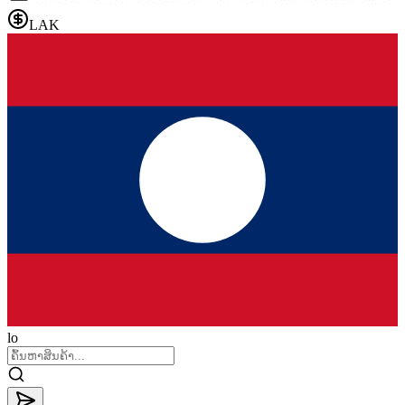
LAK
lo