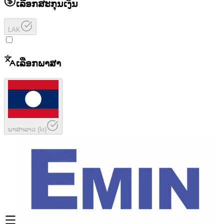
ເລືອກສະກຸນເງິນ
LAK
ເລືອກພາສາ
ພາສາລາວ
(
lo
)