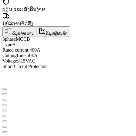
ປ່ຽນ ແລະ ສົ່ງຄືນງ່າຍ
ມີບໍລິການຈັດສົ່ງ
ຂໍ້ມູນຈຳເພາະ
ຂໍ້ມູນຜູ້ຜະລິດ
3
phase
MCCB
Type
H
Rated current
:
400A
Cutting
Line
:
50kA
Voltage
:
415VAC
Short Circuit Protection