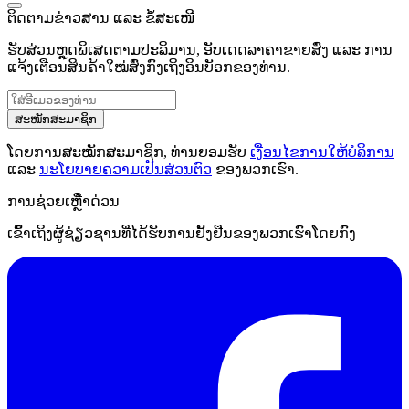
ຕິດຕາມຂ່າວສານ ແລະ ຂໍ້ສະເໜີ
ຮັບສ່ວນຫຼຸດພິເສດຕາມປະລິມານ, ອັບເດດລາຄາຂາຍສົ່ງ ແລະ ການ
ແຈ້ງເຕືອນສິນຄ້າໃໝ່ສົ່ງກົງເຖິງອິນບັອກຂອງທ່ານ.
ສະໝັກສະມາຊິກ
ໂດຍການສະໝັກສະມາຊິກ, ທ່ານຍອມຮັບ
ເງື່ອນໄຂການໃຫ້ບໍລິການ
ແລະ
ນະໂຍບາຍຄວາມເປັນສ່ວນຕົວ
ຂອງພວກເຮົາ.
ການຊ່ວຍເຫຼືໍາດ່ວນ
ເຂົ້າເຖິງຜູ້ຊ່ຽວຊານທີ່ໄດ້ຮັບການຢັ້ງຢືນຂອງພວກເຮົາໂດຍກົງ