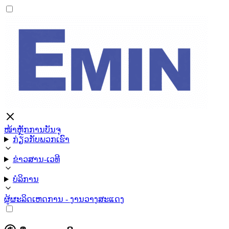
ໜ້າຫຼັກ
ການບັນຈຸ
ກ່ຽວກັບພວກເຮົາ
ຂ່າວສານ-ເວທີ
ບໍລິການ
ຜູ້ຜະລິດ
ເຫດການ - ງານວາງສະແດງ