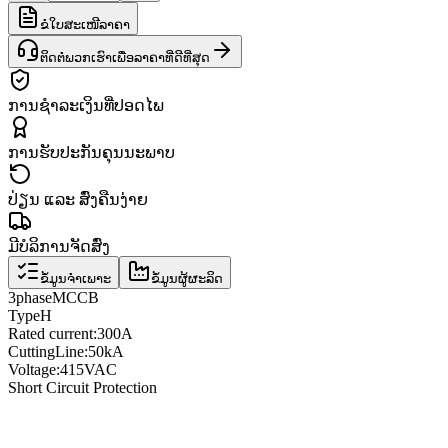
ຂໍໃບສະເໜີລາຄາ
ຕິດຕໍ່ພວກເຮົາເພື່ອລາຄາທີ່ດີທີ່ສຸດ
ການຊຳລະເງິນທີ່ປອດໄພ
ການຮັບປະກັນຄຸນນະພາບ
ປ່ຽນ ແລະ ສົ່ງຄືນງ່າຍ
ມີບໍລິການຈັດສົ່ງ
ຂໍ້ມູນຈຳເພາະ
ຂໍ້ມູນຜູ້ຜະລິດ
3
phase
MCCB
Type
H
Rated current
:
300A
Cutting
Line
:
50kA
Voltage
:
415VAC
Short Circuit Protection