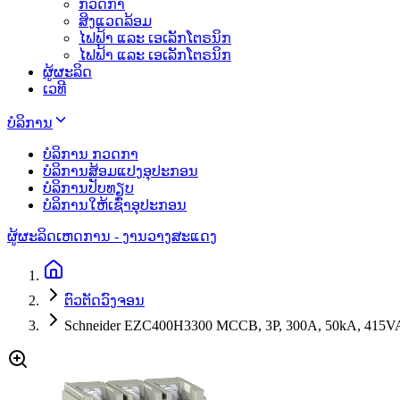
ກວດກາ
ສິງແວດລ້ອມ
ໄຟຟ້າ ແລະ ເອເລັກໂຕຣນິກ
ໄຟຟ້າ ແລະ ເອເລັກໂຕຣນິກ
ຜູ້ຜະລິດ
ເວທີ
ບໍລິການ
ບໍລິການ ກວດກາ
ບໍລິການສ້ອມແປງອຸປະກອນ
ບໍລິການປັບທຽບ
ບໍລິການໃຫ້ເຊົ່າອຸປະກອນ
ຜູ້ຜະລິດ
ເຫດການ - ງານວາງສະແດງ
ຕົວຕັດວົງຈອນ
Schneider EZC400H3300 MCCB, 3P, 300A, 50kA, 415