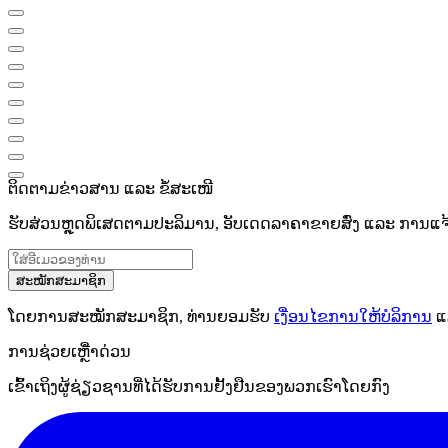
ຕິດຕາມຂ່າວສານ ແລະ ຂໍ້ສະເໜີ
ຮັບສ່ວນຫຼຸດພິເສດຕາມປະລິມານ, ອັບເດດລາຄາຂາຍສົ່ງ ແລະ ການແຈ້ງເ
ສະໝັກສະມາຊິກ
ໂດຍການສະໝັກສະມາຊິກ, ທ່ານຍອມຮັບ
ເງື່ອນໄຂການໃຫ້ບໍລິການ
ແ
ການຊ່ວຍເຫຼືໍາດ່ວນ
ເຂົ້າເຖິງຜູ້ຊ່ຽວຊານທີ່ໄດ້ຮັບການຢັ້ງຢືນຂອງພວກເຮົາໂດຍກົງ