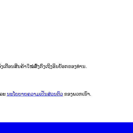
ຕືອນສິນຄ້າໃໝ່ສົ່ງກົງເຖິງອິນບັອກຂອງທ່ານ.
ລະ
ນະໂຍບາຍຄວາມເປັນສ່ວນຕົວ
ຂອງພວກເຮົາ.