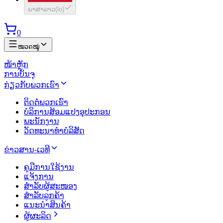
ພາສາລາວ
(
lo
)
0
ໝວດໝູ່
ໜ້າຫຼັກ
ການບັນຈຸ
ກ່ຽວກັບພວກເຮົາ
ຕິດຕໍ່ພວກເຮົາ
ບໍລິການສ້ອມແປງອຸປະກອນ
ພະນັກງານ
ວັດທະນາທຳບໍລິສັດ
ຂ່າວສານ-ເວທີ
ຄູມືການໃຊ້ງານ
ແຈ້ງການ
ສຳລັບຜູ້ສະໜອງ
ສຳລັບລູກຄ້າ
ແນະນຳສິນຄ້າ
ຜູ້ຜະລິດ