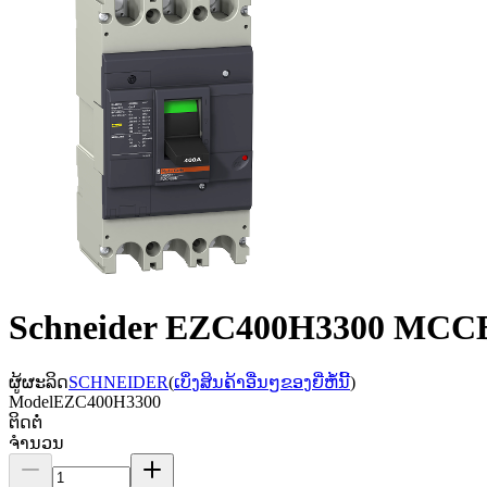
Schneider EZC400H3300 MCCB,
ຜູ້ຜະລິດ
SCHNEIDER
(
ເບິ່ງສິນຄ້າອື່ນໆຂອງຍີ່ຫໍ້ນີ້
)
Model
EZC400H3300
ຕິດຕໍ່
ຈຳນວນ