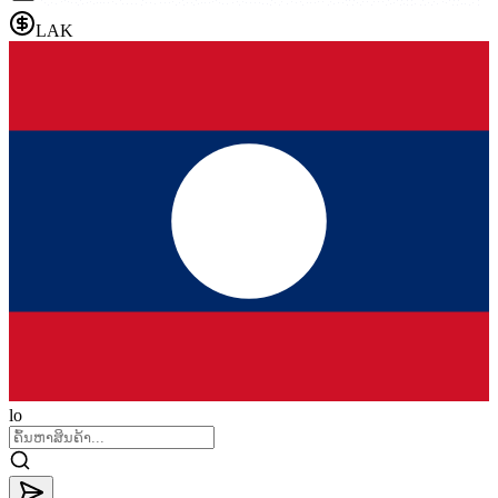
LAK
lo