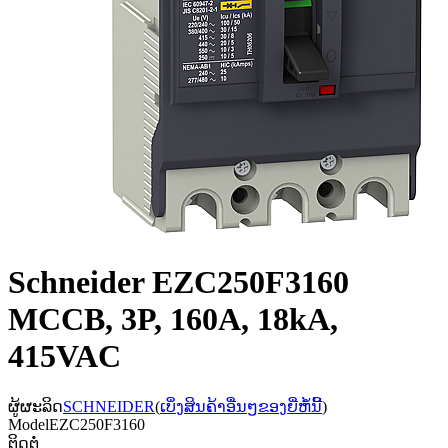
Schneider EZC250F3160
MCCB, 3P, 160A, 18kA,
415VAC
ຜູ້ຜະລິດ
SCHNEIDER
(
ເບິ່ງສິນຄ້າອື່ນໆຂອງຍີ່ຫໍ້ນີ້
)
Model
EZC250F3160
ຕິດຕໍ່