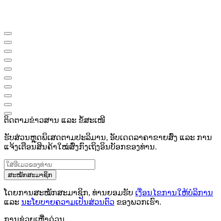
ຕິດຕາມຂ່າວສານ ແລະ ຂໍ້ສະເໜີ
ຮັບສ່ວນຫຼຸດພິເສດຕາມປະລິມານ, ອັບເດດລາຄາຂາຍສົ່ງ ແລະ ການ
ແຈ້ງເຕືອນສິນຄ້າໃໝ່ສົ່ງກົງເຖິງອິນບັອກຂອງທ່ານ.
ສະໝັກສະມາຊິກ
ໂດຍການສະໝັກສະມາຊິກ, ທ່ານຍອມຮັບ
ເງື່ອນໄຂການໃຫ້ບໍລິການ
ແລະ
ນະໂຍບາຍຄວາມເປັນສ່ວນຕົວ
ຂອງພວກເຮົາ.
ການຊ່ວຍເຫຼືໍາດ່ວນ