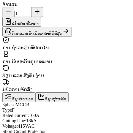
ຈຳນວນ
ຂໍໃບສະເໜີລາຄາ
ຕິດຕໍ່ພວກເຮົາເພື່ອລາຄາທີ່ດີທີ່ສຸດ
ການຊຳລະເງິນທີ່ປອດໄພ
ການຮັບປະກັນຄຸນນະພາບ
ປ່ຽນ ແລະ ສົ່ງຄືນງ່າຍ
ມີບໍລິການຈັດສົ່ງ
ຂໍ້ມູນຈຳເພາະ
ຂໍ້ມູນຜູ້ຜະລິດ
3
phase
MCCB
Type
F
Rated current
:
160A
Cutting
Line
:
18kA
Voltage
:
415VAC
Short Circuit Protection