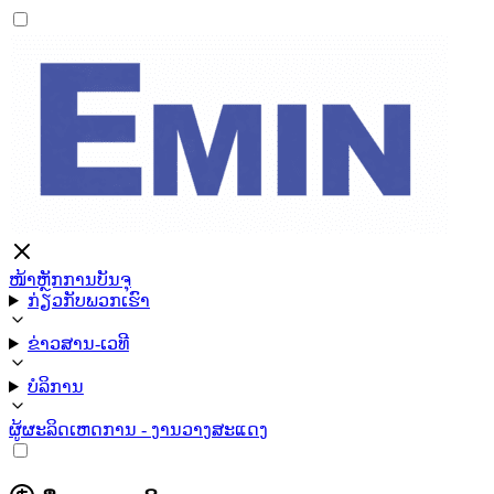
ໜ້າຫຼັກ
ການບັນຈຸ
ກ່ຽວກັບພວກເຮົາ
ຂ່າວສານ-ເວທີ
ບໍລິການ
ຜູ້ຜະລິດ
ເຫດການ - ງານວາງສະແດງ