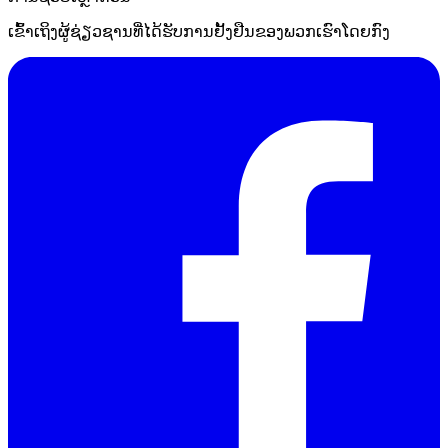
ເຂົ້າເຖິງຜູ້ຊ່ຽວຊານທີ່ໄດ້ຮັບການຢັ້ງຢືນຂອງພວກເຮົາໂດຍກົງ