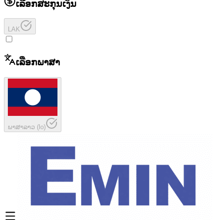
ເລືອກສະກຸນເງິນ
LAK
ເລືອກພາສາ
ພາສາລາວ
(
lo
)