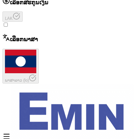
ເລືອກສະກຸນເງິນ
LAK
ເລືອກພາສາ
ພາສາລາວ
(
lo
)