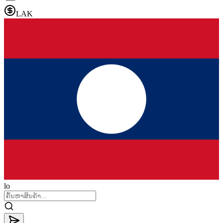
LAK
lo