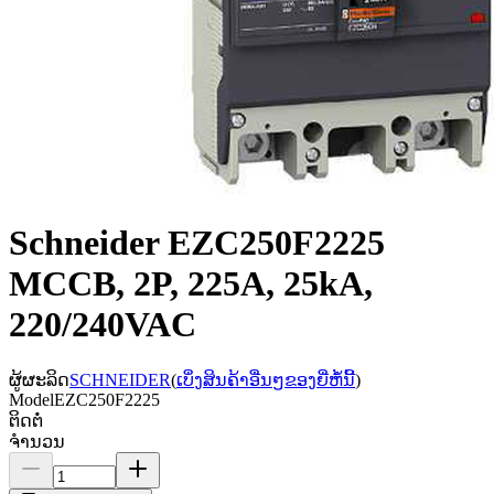
Schneider EZC250F2225
MCCB, 2P, 225A, 25kA,
220/240VAC
ຜູ້ຜະລິດ
SCHNEIDER
(
ເບິ່ງສິນຄ້າອື່ນໆຂອງຍີ່ຫໍ້ນີ້
)
Model
EZC250F2225
ຕິດຕໍ່
ຈຳນວນ