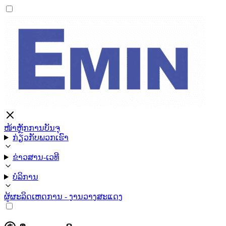
ໜ້າຫຼັກ
ການບັນຈຸ
ກ່ຽວກັບພວກເຮົາ
ຂ່າວສານ-ເວທີ
ບໍລິການ
ຜູ້ຜະລິດ
ເຫດການ - ງານວາງສະແດງ