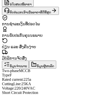
ຂໍໃບສະເໜີລາຄາ
ຕິດຕໍ່ພວກເຮົາເພື່ອລາຄາທີ່ດີທີ່ສຸດ
ການຊຳລະເງິນທີ່ປອດໄພ
ການຮັບປະກັນຄຸນນະພາບ
ປ່ຽນ ແລະ ສົ່ງຄືນງ່າຍ
ມີບໍລິການຈັດສົ່ງ
ຂໍ້ມູນຈຳເພາະ
ຂໍ້ມູນຜູ້ຜະລິດ
Two
-phase
MCCB
Type
F
Rated current
:
225a
Cutting
Line
:
25KA
Voltage
:
220/240VAC
Short Circuit Protection