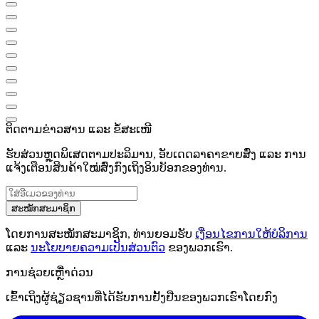
ຕິດຕາມຂ່າວສານ ແລະ ຂໍ້ສະເໜີ
ຮັບສ່ວນຫຼຸດພິເສດຕາມປະລິມານ, ອັບເດດລາຄາຂາຍສົ່ງ ແລະ ການ
ແຈ້ງເຕືອນສິນຄ້າໃໝ່ສົ່ງກົງເຖິງອິນບັອກຂອງທ່ານ.
ສະໝັກສະມາຊິກ
ໂດຍການສະໝັກສະມາຊິກ, ທ່ານຍອມຮັບ
ເງື່ອນໄຂການໃຫ້ບໍລິການ
ແລະ
ນະໂຍບາຍຄວາມເປັນສ່ວນຕົວ
ຂອງພວກເຮົາ.
ການຊ່ວຍເຫຼືໍາດ່ວນ
ເຂົ້າເຖິງຜູ້ຊ່ຽວຊານທີ່ໄດ້ຮັບການຢັ້ງຢືນຂອງພວກເຮົາໂດຍກົງ