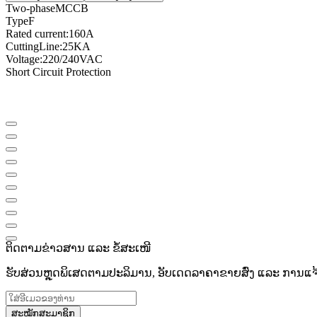
Two
-phase
MCCB
Type
F
Rated current
:
160A
Cutting
Line
:
25KA
Voltage
:
220/240VAC
Short Circuit Protection
ຕິດຕາມຂ່າວສານ ແລະ ຂໍ້ສະເໜີ
ຮັບສ່ວນຫຼຸດພິເສດຕາມປະລິມານ, ອັບເດດລາຄາຂາຍສົ່ງ ແລະ ການແຈ້ງເ
ສະໝັກສະມາຊິກ