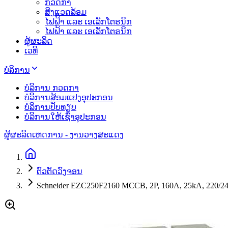
ກວດກາ
ສິງແວດລ້ອມ
ໄຟຟ້າ ແລະ ເອເລັກໂຕຣນິກ
ໄຟຟ້າ ແລະ ເອເລັກໂຕຣນິກ
ຜູ້ຜະລິດ
ເວທີ
ບໍລິການ
ບໍລິການ ກວດກາ
ບໍລິການສ້ອມແປງອຸປະກອນ
ບໍລິການປັບທຽບ
ບໍລິການໃຫ້ເຊົ່າອຸປະກອນ
ຜູ້ຜະລິດ
ເຫດການ - ງານວາງສະແດງ
ຕົວຕັດວົງຈອນ
Schneider EZC250F2160 MCCB, 2P, 160A, 25kA, 220/