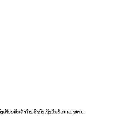
ຕືອນສິນຄ້າໃໝ່ສົ່ງກົງເຖິງອິນບັອກຂອງທ່ານ.