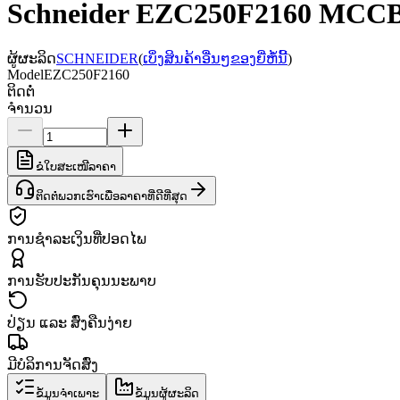
Schneider EZC250F2160 MCCB,
ຜູ້ຜະລິດ
SCHNEIDER
(
ເບິ່ງສິນຄ້າອື່ນໆຂອງຍີ່ຫໍ້ນີ້
)
Model
EZC250F2160
ຕິດຕໍ່
ຈຳນວນ
ຂໍໃບສະເໜີລາຄາ
ຕິດຕໍ່ພວກເຮົາເພື່ອລາຄາທີ່ດີທີ່ສຸດ
ການຊຳລະເງິນທີ່ປອດໄພ
ການຮັບປະກັນຄຸນນະພາບ
ປ່ຽນ ແລະ ສົ່ງຄືນງ່າຍ
ມີບໍລິການຈັດສົ່ງ
ຂໍ້ມູນຈຳເພາະ
ຂໍ້ມູນຜູ້ຜະລິດ