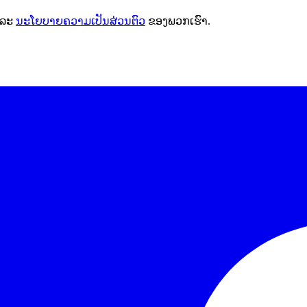
ລະ
ນະໂຍບາຍຄວາມເປັນສ່ວນຕົວ
ຂອງພວກເຮົາ.