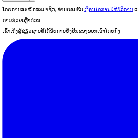
ໂດຍການສະໝັກສະມາຊິກ, ທ່ານຍອມຮັບ
ເງື່ອນໄຂການໃຫ້ບໍລິການ
ແ
ການຊ່ວຍເຫຼືໍາດ່ວນ
ເຂົ້າເຖິງຜູ້ຊ່ຽວຊານທີ່ໄດ້ຮັບການຢັ້ງຢືນຂອງພວກເຮົາໂດຍກົງ