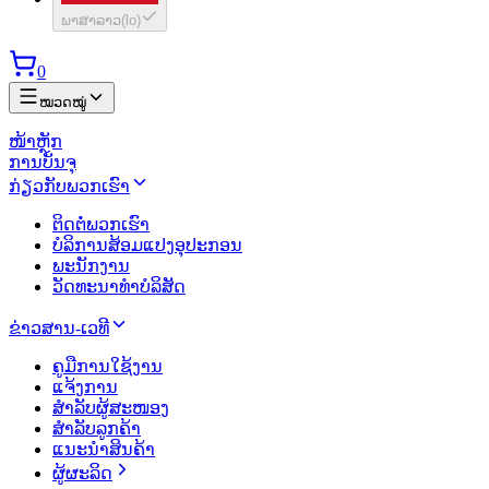
ພາສາລາວ
(
lo
)
0
ໝວດໝູ່
ໜ້າຫຼັກ
ການບັນຈຸ
ກ່ຽວກັບພວກເຮົາ
ຕິດຕໍ່ພວກເຮົາ
ບໍລິການສ້ອມແປງອຸປະກອນ
ພະນັກງານ
ວັດທະນາທຳບໍລິສັດ
ຂ່າວສານ-ເວທີ
ຄູມືການໃຊ້ງານ
ແຈ້ງການ
ສຳລັບຜູ້ສະໜອງ
ສຳລັບລູກຄ້າ
ແນະນຳສິນຄ້າ
ຜູ້ຜະລິດ