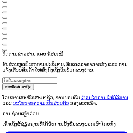
ຕິດຕາມຂ່າວສານ ແລະ ຂໍ້ສະເໜີ
ຮັບສ່ວນຫຼຸດພິເສດຕາມປະລິມານ, ອັບເດດລາຄາຂາຍສົ່ງ ແລະ ການ
ແຈ້ງເຕືອນສິນຄ້າໃໝ່ສົ່ງກົງເຖິງອິນບັອກຂອງທ່ານ.
ສະໝັກສະມາຊິກ
ໂດຍການສະໝັກສະມາຊິກ, ທ່ານຍອມຮັບ
ເງື່ອນໄຂການໃຫ້ບໍລິການ
ແລະ
ນະໂຍບາຍຄວາມເປັນສ່ວນຕົວ
ຂອງພວກເຮົາ.
ການຊ່ວຍເຫຼືໍາດ່ວນ
ເຂົ້າເຖິງຜູ້ຊ່ຽວຊານທີ່ໄດ້ຮັບການຢັ້ງຢືນຂອງພວກເຮົາໂດຍກົງ