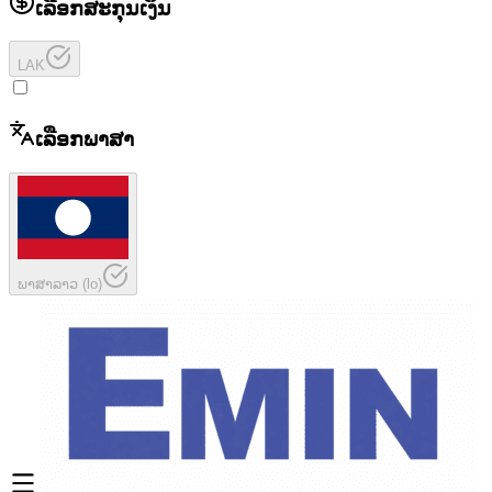
ເລືອກສະກຸນເງິນ
LAK
ເລືອກພາສາ
ພາສາລາວ
(
lo
)