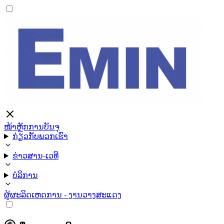
ໜ້າຫຼັກ
ການບັນຈຸ
ກ່ຽວກັບພວກເຮົາ
ຂ່າວສານ-ເວທີ
ບໍລິການ
ຜູ້ຜະລິດ
ເຫດການ - ງານວາງສະແດງ