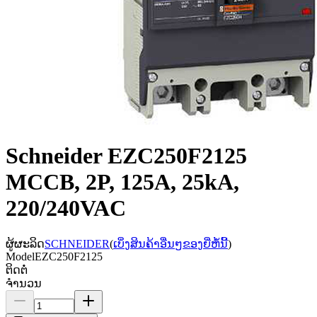
Schneider EZC250F2125
MCCB, 2P, 125A, 25kA,
220/240VAC
ຜູ້ຜະລິດ
SCHNEIDER
(
ເບິ່ງສິນຄ້າອື່ນໆຂອງຍີ່ຫໍ້ນີ້
)
Model
EZC250F2125
ຕິດຕໍ່
ຈຳນວນ