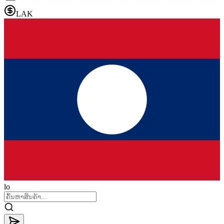
LAK
lo