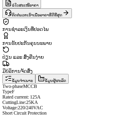
ຂໍໃບສະເໜີລາຄາ
ຕິດຕໍ່ພວກເຮົາເພື່ອລາຄາທີ່ດີທີ່ສຸດ
ການຊຳລະເງິນທີ່ປອດໄພ
ການຮັບປະກັນຄຸນນະພາບ
ປ່ຽນ ແລະ ສົ່ງຄືນງ່າຍ
ມີບໍລິການຈັດສົ່ງ
ຂໍ້ມູນຈຳເພາະ
ຂໍ້ມູນຜູ້ຜະລິດ
Two
-phase
MCCB
Type
F
Rated current
: 125A
Cutting
Line
:
25KA
Voltage
:
220/240VAC
Short Circuit Protection