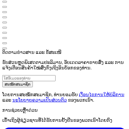
ຕິດຕາມຂ່າວສານ ແລະ ຂໍ້ສະເໜີ
ຮັບສ່ວນຫຼຸດພິເສດຕາມປະລິມານ, ອັບເດດລາຄາຂາຍສົ່ງ ແລະ ການ
ແຈ້ງເຕືອນສິນຄ້າໃໝ່ສົ່ງກົງເຖິງອິນບັອກຂອງທ່ານ.
ສະໝັກສະມາຊິກ
ໂດຍການສະໝັກສະມາຊິກ, ທ່ານຍອມຮັບ
ເງື່ອນໄຂການໃຫ້ບໍລິການ
ແລະ
ນະໂຍບາຍຄວາມເປັນສ່ວນຕົວ
ຂອງພວກເຮົາ.
ການຊ່ວຍເຫຼືໍາດ່ວນ
ເຂົ້າເຖິງຜູ້ຊ່ຽວຊານທີ່ໄດ້ຮັບການຢັ້ງຢືນຂອງພວກເຮົາໂດຍກົງ