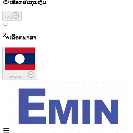
ເລືອກສະກຸນເງິນ
LAK
ເລືອກພາສາ
ພາສາລາວ
(
lo
)