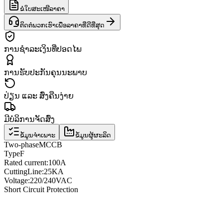
ຂໍໃບສະເໜີລາຄາ
ຕິດຕໍ່ພວກເຮົາເພື່ອລາຄາທີ່ດີທີ່ສຸດ
ການຊຳລະເງິນທີ່ປອດໄພ
ການຮັບປະກັນຄຸນນະພາບ
ປ່ຽນ ແລະ ສົ່ງຄືນງ່າຍ
ມີບໍລິການຈັດສົ່ງ
ຂໍ້ມູນຈຳເພາະ
ຂໍ້ມູນຜູ້ຜະລິດ
Two
-phase
MCCB
Type
F
Rated current
:
100A
Cutting
Line
:
25KA
Voltage
:
220/240VAC
Short Circuit Protection