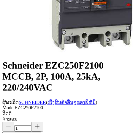
Schneider EZC250F2100
MCCB, 2P, 100A, 25kA,
220/240VAC
ຜູ້ຜະລິດ
SCHNEIDER
(
ເບິ່ງສິນຄ້າອື່ນໆຂອງຍີ່ຫໍ້ນີ້
)
Model
EZC250F2100
ຕິດຕໍ່
ຈຳນວນ