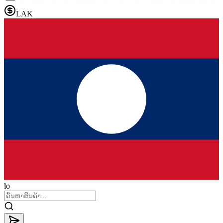
LAK
lo