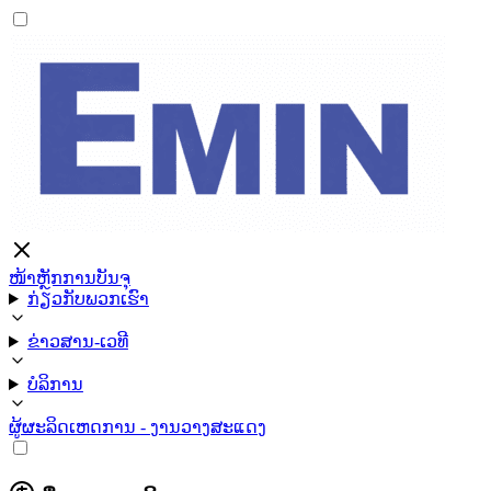
ໜ້າຫຼັກ
ການບັນຈຸ
ກ່ຽວກັບພວກເຮົາ
ຂ່າວສານ-ເວທີ
ບໍລິການ
ຜູ້ຜະລິດ
ເຫດການ - ງານວາງສະແດງ