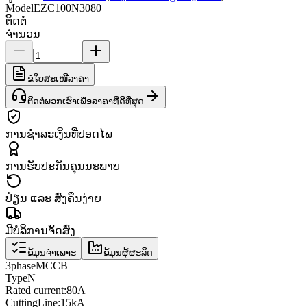
Model
EZC100N3080
ຕິດຕໍ່
ຈຳນວນ
ຂໍໃບສະເໜີລາຄາ
ຕິດຕໍ່ພວກເຮົາເພື່ອລາຄາທີ່ດີທີ່ສຸດ
ການຊຳລະເງິນທີ່ປອດໄພ
ການຮັບປະກັນຄຸນນະພາບ
ປ່ຽນ ແລະ ສົ່ງຄືນງ່າຍ
ມີບໍລິການຈັດສົ່ງ
ຂໍ້ມູນຈຳເພາະ
ຂໍ້ມູນຜູ້ຜະລິດ
3
phase
MCCB
Type
N
Rated current
:
80A
Cutting
Line
:
15kA