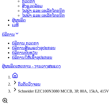
ກວດກາ
ສິງແວດລ້ອມ
ໄຟຟ້າ ແລະ ເອເລັກໂຕຣນິກ
ໄຟຟ້າ ແລະ ເອເລັກໂຕຣນິກ
ຜູ້ຜະລິດ
ເວທີ
ບໍລິການ
ບໍລິການ ກວດກາ
ບໍລິການສ້ອມແປງອຸປະກອນ
ບໍລິການປັບທຽບ
ບໍລິການໃຫ້ເຊົ່າອຸປະກອນ
ຜູ້ຜະລິດ
ເຫດການ - ງານວາງສະແດງ
ຕົວຕັດວົງຈອນ
Schneider EZC100N3080 MCCB, 3P, 80A, 15kA, 415V