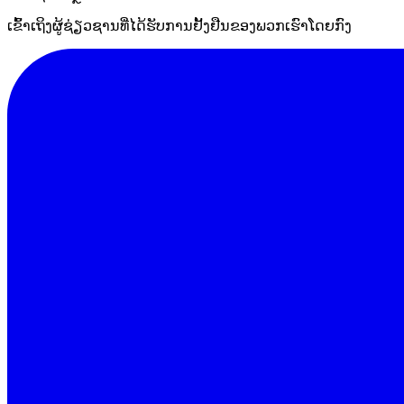
ເຂົ້າເຖິງຜູ້ຊ່ຽວຊານທີ່ໄດ້ຮັບການຢັ້ງຢືນຂອງພວກເຮົາໂດຍກົງ