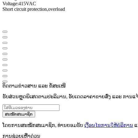
Voltage
:
415VAC
Short circuit protection
,
overload
ຕິດຕາມຂ່າວສານ ແລະ ຂໍ້ສະເໜີ
ຮັບສ່ວນຫຼຸດພິເສດຕາມປະລິມານ, ອັບເດດລາຄາຂາຍສົ່ງ ແລະ ການແຈ້ງເ
ສະໝັກສະມາຊິກ
ໂດຍການສະໝັກສະມາຊິກ, ທ່ານຍອມຮັບ
ເງື່ອນໄຂການໃຫ້ບໍລິການ
ແ
ການຊ່ວຍເຫຼືໍາດ່ວນ