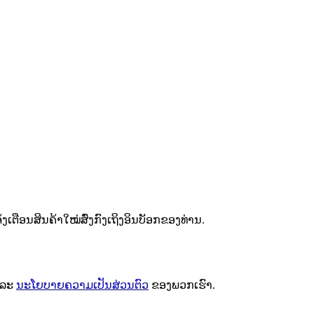
ຕືອນສິນຄ້າໃໝ່ສົ່ງກົງເຖິງອິນບັອກຂອງທ່ານ.
ລະ
ນະໂຍບາຍຄວາມເປັນສ່ວນຕົວ
ຂອງພວກເຮົາ.