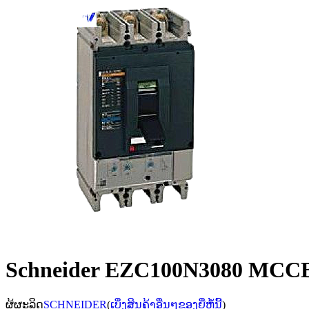
Schneider EZC100N3080 MCCB,
ຜູ້ຜະລິດ
SCHNEIDER
(
ເບິ່ງສິນຄ້າອື່ນໆຂອງຍີ່ຫໍ້ນີ້
)