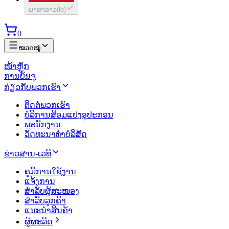
ພາສາລາວ
(
lo
)
0
ໝວດໝູ່
ໜ້າຫຼັກ
ການບັນຈຸ
ກ່ຽວກັບພວກເຮົາ
ຕິດຕໍ່ພວກເຮົາ
ບໍລິການສ້ອມແປງອຸປະກອນ
ພະນັກງານ
ວັດທະນາທຳບໍລິສັດ
ຂ່າວສານ-ເວທີ
ຄູມືການໃຊ້ງານ
ແຈ້ງການ
ສຳລັບຜູ້ສະໜອງ
ສຳລັບລູກຄ້າ
ແນະນຳສິນຄ້າ
ຜູ້ຜະລິດ