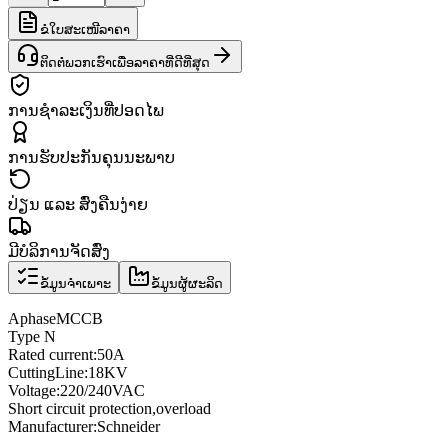
ຂໍໃບສະເໜີລາຄາ
ຕິດຕໍ່ພວກເຮົາເພື່ອລາຄາທີ່ດີທີ່ສຸດ
ການຊຳລະເງິນທີ່ປອດໄພ
ການຮັບປະກັນຄຸນນະພາບ
ປ່ຽນ ແລະ ສົ່ງຄືນງ່າຍ
ມີບໍລິການຈັດສົ່ງ
ຂໍ້ມູນຈຳເພາະ
ຂໍ້ມູນຜູ້ຜະລິດ
A
phase
MCCB
Type N
Rated current
:
50A
Cutting
Line
:
18KV
Voltage
:
220/240VAC
Short circuit protection
,
overload
Manufacturer
:
Schneider