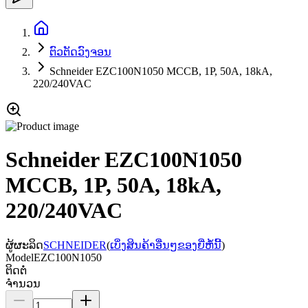
ຕົວຕັດວົງຈອນ
Schneider EZC100N1050 MCCB, 1P, 50A, 18kA,
220/240VAC
Schneider EZC100N1050
MCCB, 1P, 50A, 18kA,
220/240VAC
ຜູ້ຜະລິດ
SCHNEIDER
(
ເບິ່ງສິນຄ້າອື່ນໆຂອງຍີ່ຫໍ້ນີ້
)
Model
EZC100N1050
ຕິດຕໍ່
ຈຳນວນ