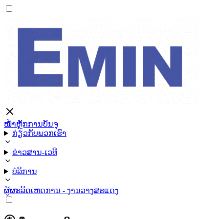
ໜ້າຫຼັກ
ການບັນຈຸ
ກ່ຽວກັບພວກເຮົາ
ຂ່າວສານ-ເວທີ
ບໍລິການ
ຜູ້ຜະລິດ
ເຫດການ - ງານວາງສະແດງ