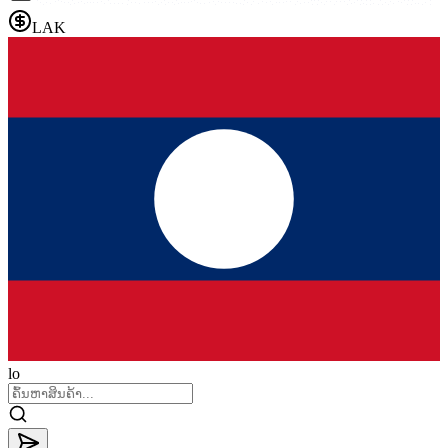
LAK
lo