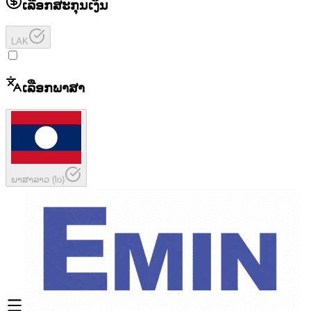
ເລືອກສະກຸນເງິນ
LAK
ເລືອກພາສາ
ພາສາລາວ
(
lo
)