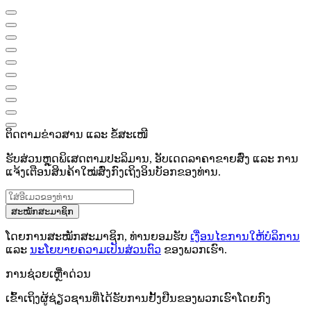
ຕິດຕາມຂ່າວສານ ແລະ ຂໍ້ສະເໜີ
ຮັບສ່ວນຫຼຸດພິເສດຕາມປະລິມານ, ອັບເດດລາຄາຂາຍສົ່ງ ແລະ ການ
ແຈ້ງເຕືອນສິນຄ້າໃໝ່ສົ່ງກົງເຖິງອິນບັອກຂອງທ່ານ.
ສະໝັກສະມາຊິກ
ໂດຍການສະໝັກສະມາຊິກ, ທ່ານຍອມຮັບ
ເງື່ອນໄຂການໃຫ້ບໍລິການ
ແລະ
ນະໂຍບາຍຄວາມເປັນສ່ວນຕົວ
ຂອງພວກເຮົາ.
ການຊ່ວຍເຫຼືໍາດ່ວນ
ເຂົ້າເຖິງຜູ້ຊ່ຽວຊານທີ່ໄດ້ຮັບການຢັ້ງຢືນຂອງພວກເຮົາໂດຍກົງ