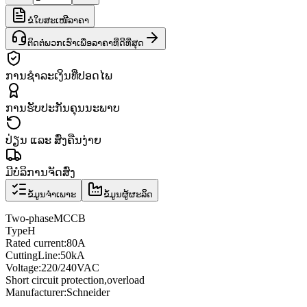
ຂໍໃບສະເໜີລາຄາ
ຕິດຕໍ່ພວກເຮົາເພື່ອລາຄາທີ່ດີທີ່ສຸດ
ການຊຳລະເງິນທີ່ປອດໄພ
ການຮັບປະກັນຄຸນນະພາບ
ປ່ຽນ ແລະ ສົ່ງຄືນງ່າຍ
ມີບໍລິການຈັດສົ່ງ
ຂໍ້ມູນຈຳເພາະ
ຂໍ້ມູນຜູ້ຜະລິດ
Two
-phase
MCCB
Type
H
Rated current
:
80A
Cutting
Line
:
50kA
Voltage
:
220/240VAC
Short circuit protection
,
overload
Manufacturer
:
Schneider