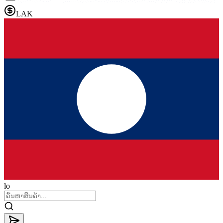
LAK
lo