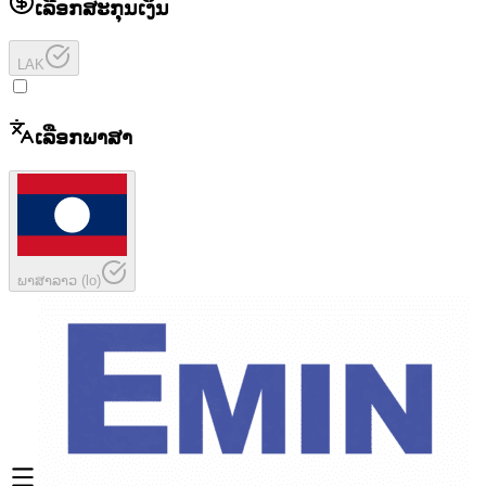
ເລືອກສະກຸນເງິນ
LAK
ເລືອກພາສາ
ພາສາລາວ
(
lo
)