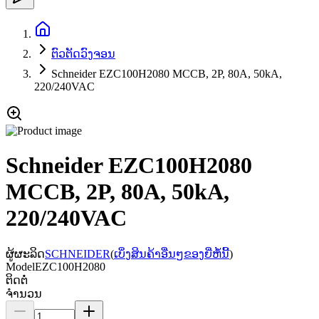
ຕົວຕັດວົງຈອນ
Schneider EZC100H2080 MCCB, 2P, 80A, 50kA,
220/240VAC
Schneider EZC100H2080
MCCB, 2P, 80A, 50kA,
220/240VAC
ຜູ້ຜະລິດ
SCHNEIDER
(
ເບິ່ງສິນຄ້າອື່ນໆຂອງຍີ່ຫໍ້ນີ້
)
Model
EZC100H2080
ຕິດຕໍ່
ຈຳນວນ