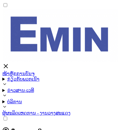
ໜ້າຫຼັກ
ການບັນຈຸ
ກ່ຽວກັບພວກເຮົາ
ຂ່າວສານ-ເວທີ
ບໍລິການ
ຜູ້ຜະລິດ
ເຫດການ - ງານວາງສະແດງ