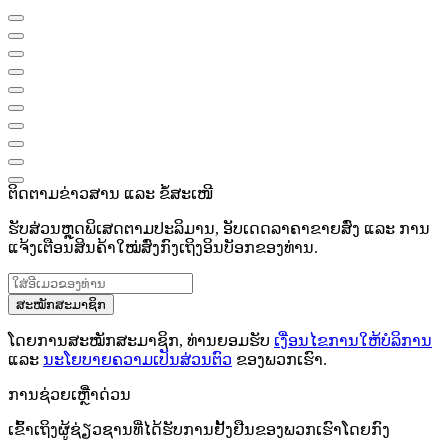
ຕິດຕາມຂ່າວສານ ແລະ ຂໍ້ສະເໜີ
ຮັບສ່ວນຫຼຸດພິເສດຕາມປະລິມານ, ອັບເດດລາຄາຂາຍສົ່ງ ແລະ ການ
ແຈ້ງເຕືອນສິນຄ້າໃໝ່ສົ່ງກົງເຖິງອິນບັອກຂອງທ່ານ.
ສະໝັກສະມາຊິກ
ໂດຍການສະໝັກສະມາຊິກ, ທ່ານຍອມຮັບ
ເງື່ອນໄຂການໃຫ້ບໍລິການ
ແລະ
ນະໂຍບາຍຄວາມເປັນສ່ວນຕົວ
ຂອງພວກເຮົາ.
ການຊ່ວຍເຫຼືໍາດ່ວນ
ເຂົ້າເຖິງຜູ້ຊ່ຽວຊານທີ່ໄດ້ຮັບການຢັ້ງຢືນຂອງພວກເຮົາໂດຍກົງ