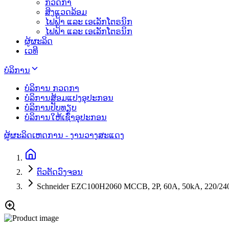
ກວດກາ
ສິງແວດລ້ອມ
ໄຟຟ້າ ແລະ ເອເລັກໂຕຣນິກ
ໄຟຟ້າ ແລະ ເອເລັກໂຕຣນິກ
ຜູ້ຜະລິດ
ເວທີ
ບໍລິການ
ບໍລິການ ກວດກາ
ບໍລິການສ້ອມແປງອຸປະກອນ
ບໍລິການປັບທຽບ
ບໍລິການໃຫ້ເຊົ່າອຸປະກອນ
ຜູ້ຜະລິດ
ເຫດການ - ງານວາງສະແດງ
ຕົວຕັດວົງຈອນ
Schneider EZC100H2060 MCCB, 2P, 60A, 50kA, 220/2