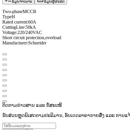
ຂໍ້ມູນຈຳເພາະ
ຂໍ້ມູນຜູ້ຜະລິດ
Two
-phase
MCCB
Type
H
Rated current
:
60A
Cutting
Line
:
50kA
Voltage
:
220/240VAC
Short circuit protection
,
overload
Manufacturer
:
Schneider
ຕິດຕາມຂ່າວສານ ແລະ ຂໍ້ສະເໜີ
ຮັບສ່ວນຫຼຸດພິເສດຕາມປະລິມານ, ອັບເດດລາຄາຂາຍສົ່ງ ແລະ ການແຈ້ງເ