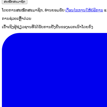
ສະໝັກສະມາຊິກ
ໂດຍການສະໝັກສະມາຊິກ, ທ່ານຍອມຮັບ
ເງື່ອນໄຂການໃຫ້ບໍລິການ
ແ
ການຊ່ວຍເຫຼືໍາດ່ວນ
ເຂົ້າເຖິງຜູ້ຊ່ຽວຊານທີ່ໄດ້ຮັບການຢັ້ງຢືນຂອງພວກເຮົາໂດຍກົງ