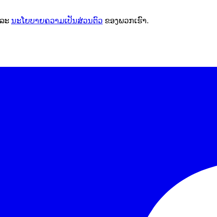
ລະ
ນະໂຍບາຍຄວາມເປັນສ່ວນຕົວ
ຂອງພວກເຮົາ.