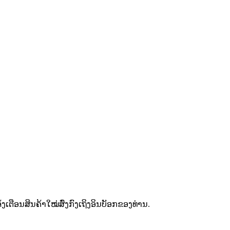
ຕືອນສິນຄ້າໃໝ່ສົ່ງກົງເຖິງອິນບັອກຂອງທ່ານ.