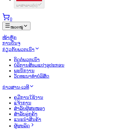
ພາສາລາວ
(
lo
)
0
ໝວດໝູ່
ໜ້າຫຼັກ
ການບັນຈຸ
ກ່ຽວກັບພວກເຮົາ
ຕິດຕໍ່ພວກເຮົາ
ບໍລິການສ້ອມແປງອຸປະກອນ
ພະນັກງານ
ວັດທະນາທຳບໍລິສັດ
ຂ່າວສານ-ເວທີ
ຄູມືການໃຊ້ງານ
ແຈ້ງການ
ສຳລັບຜູ້ສະໜອງ
ສຳລັບລູກຄ້າ
ແນະນຳສິນຄ້າ
ຜູ້ຜະລິດ