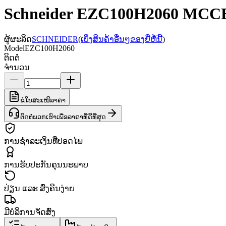
Schneider EZC100H2060 MCCB,
ຜູ້ຜະລິດ
SCHNEIDER
(
ເບິ່ງສິນຄ້າອື່ນໆຂອງຍີ່ຫໍ້ນີ້
)
Model
EZC100H2060
ຕິດຕໍ່
ຈຳນວນ
ຂໍໃບສະເໜີລາຄາ
ຕິດຕໍ່ພວກເຮົາເພື່ອລາຄາທີ່ດີທີ່ສຸດ
ການຊຳລະເງິນທີ່ປອດໄພ
ການຮັບປະກັນຄຸນນະພາບ
ປ່ຽນ ແລະ ສົ່ງຄືນງ່າຍ
ມີບໍລິການຈັດສົ່ງ