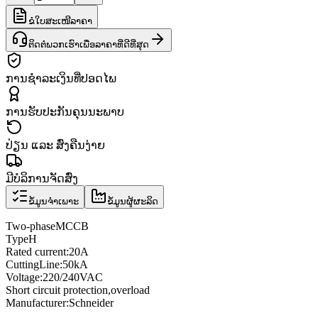
ຂໍໃບສະເໜີລາຄາ
ຕິດຕໍ່ພວກເຮົາເພື່ອລາຄາທີ່ດີທີ່ສຸດ
ການຊຳລະເງິນທີ່ປອດໄພ
ການຮັບປະກັນຄຸນນະພາບ
ປ່ຽນ ແລະ ສົ່ງຄືນງ່າຍ
ມີບໍລິການຈັດສົ່ງ
ຂໍ້ມູນຈຳເພາະ
ຂໍ້ມູນຜູ້ຜະລິດ
Two
-phase
MCCB
Type
H
Rated current
:
20A
Cutting
Line
:
50kA
Voltage
:
220/240VAC
Short circuit protection
,
overload
Manufacturer
:
Schneider