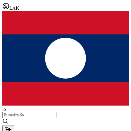
LAK
lo