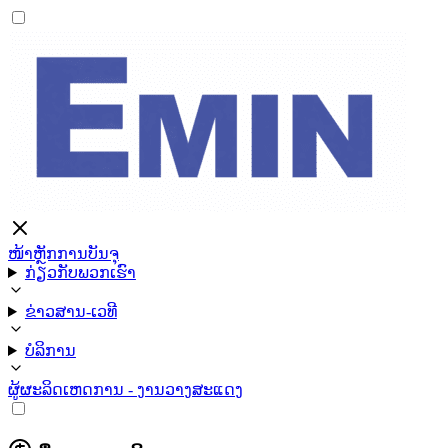
ໜ້າຫຼັກ
ການບັນຈຸ
ກ່ຽວກັບພວກເຮົາ
ຂ່າວສານ-ເວທີ
ບໍລິການ
ຜູ້ຜະລິດ
ເຫດການ - ງານວາງສະແດງ