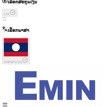
ເລືອກສະກຸນເງິນ
LAK
ເລືອກພາສາ
ພາສາລາວ
(
lo
)