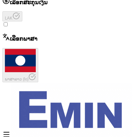
ເລືອກສະກຸນເງິນ
LAK
ເລືອກພາສາ
ພາສາລາວ
(
lo
)