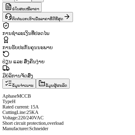
ຂໍໃບສະເໜີລາຄາ
ຕິດຕໍ່ພວກເຮົາເພື່ອລາຄາທີ່ດີທີ່ສຸດ
ການຊຳລະເງິນທີ່ປອດໄພ
ການຮັບປະກັນຄຸນນະພາບ
ປ່ຽນ ແລະ ສົ່ງຄືນງ່າຍ
ມີບໍລິການຈັດສົ່ງ
ຂໍ້ມູນຈຳເພາະ
ຂໍ້ມູນຜູ້ຜະລິດ
A
phase
MCCB
Type
H
Rated current
: 15A
Cutting
Line
:
25KA
Voltage
:
220/240VAC
Short circuit protection
,
overload
Manufacturer
:
Schneider