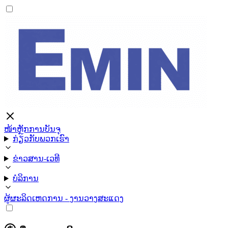
ໜ້າຫຼັກ
ການບັນຈຸ
ກ່ຽວກັບພວກເຮົາ
ຂ່າວສານ-ເວທີ
ບໍລິການ
ຜູ້ຜະລິດ
ເຫດການ - ງານວາງສະແດງ