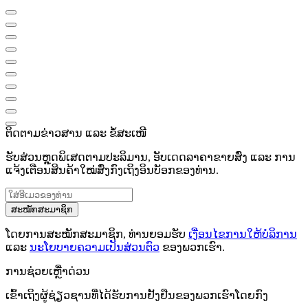
ຕິດຕາມຂ່າວສານ ແລະ ຂໍ້ສະເໜີ
ຮັບສ່ວນຫຼຸດພິເສດຕາມປະລິມານ, ອັບເດດລາຄາຂາຍສົ່ງ ແລະ ການ
ແຈ້ງເຕືອນສິນຄ້າໃໝ່ສົ່ງກົງເຖິງອິນບັອກຂອງທ່ານ.
ສະໝັກສະມາຊິກ
ໂດຍການສະໝັກສະມາຊິກ, ທ່ານຍອມຮັບ
ເງື່ອນໄຂການໃຫ້ບໍລິການ
ແລະ
ນະໂຍບາຍຄວາມເປັນສ່ວນຕົວ
ຂອງພວກເຮົາ.
ການຊ່ວຍເຫຼືໍາດ່ວນ
ເຂົ້າເຖິງຜູ້ຊ່ຽວຊານທີ່ໄດ້ຮັບການຢັ້ງຢືນຂອງພວກເຮົາໂດຍກົງ