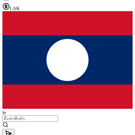
LAK
lo