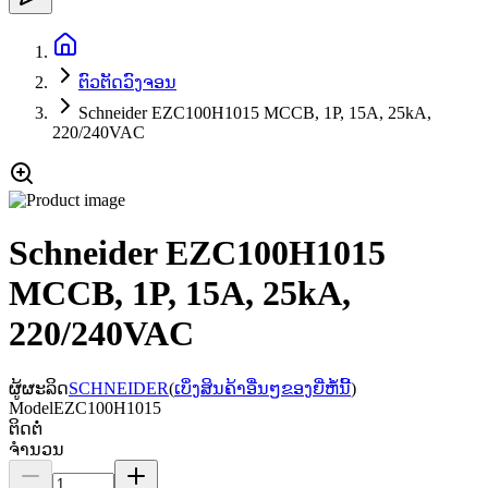
ຕົວຕັດວົງຈອນ
Schneider EZC100H1015 MCCB, 1P, 15A, 25kA,
220/240VAC
Schneider EZC100H1015
MCCB, 1P, 15A, 25kA,
220/240VAC
ຜູ້ຜະລິດ
SCHNEIDER
(
ເບິ່ງສິນຄ້າອື່ນໆຂອງຍີ່ຫໍ້ນີ້
)
Model
EZC100H1015
ຕິດຕໍ່
ຈຳນວນ