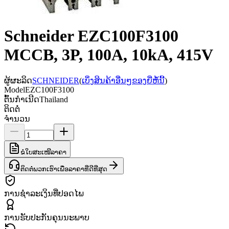
Schneider EZC100F3100
MCCB, 3P, 100A, 10kA, 415V
ຜູ້ຜະລິດ
SCHNEIDER
(
ເບິ່ງສິນຄ້າອື່ນໆຂອງຍີ່ຫໍ້ນີ້
)
Model
EZC100F3100
ຕົ້ນກຳເນີດ
Thailand
ຕິດຕໍ່
ຈຳນວນ
ຂໍໃບສະເໜີລາຄາ
ຕິດຕໍ່ພວກເຮົາເພື່ອລາຄາທີ່ດີທີ່ສຸດ
ການຊຳລະເງິນທີ່ປອດໄພ
ການຮັບປະກັນຄຸນນະພາບ