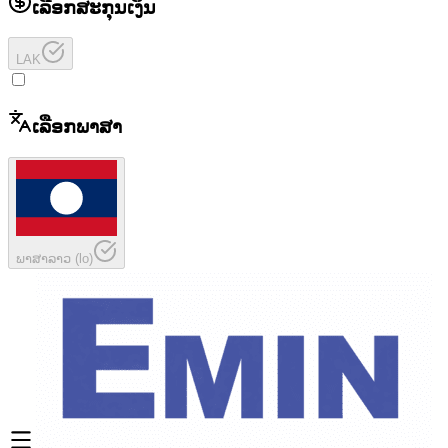
ເລືອກສະກຸນເງິນ
LAK
ເລືອກພາສາ
ພາສາລາວ
(
lo
)