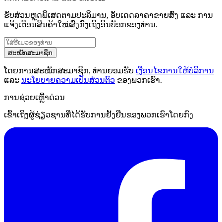
ຮັບສ່ວນຫຼຸດພິເສດຕາມປະລິມານ, ອັບເດດລາຄາຂາຍສົ່ງ ແລະ ການ
ແຈ້ງເຕືອນສິນຄ້າໃໝ່ສົ່ງກົງເຖິງອິນບັອກຂອງທ່ານ.
ສະໝັກສະມາຊິກ
ໂດຍການສະໝັກສະມາຊິກ, ທ່ານຍອມຮັບ
ເງື່ອນໄຂການໃຫ້ບໍລິການ
ແລະ
ນະໂຍບາຍຄວາມເປັນສ່ວນຕົວ
ຂອງພວກເຮົາ.
ການຊ່ວຍເຫຼືໍາດ່ວນ
ເຂົ້າເຖິງຜູ້ຊ່ຽວຊານທີ່ໄດ້ຮັບການຢັ້ງຢືນຂອງພວກເຮົາໂດຍກົງ