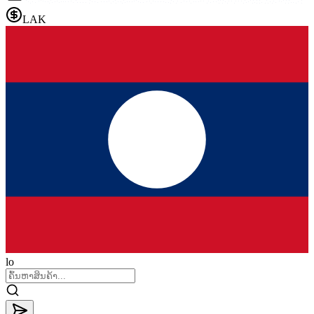
LAK
lo