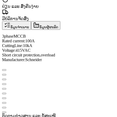
ປ່ຽນ ແລະ ສົ່ງຄືນງ່າຍ
ມີບໍລິການຈັດສົ່ງ
ຂໍ້ມູນຈຳເພາະ
ຂໍ້ມູນຜູ້ຜະລິດ
3
phase
MCCB
Rated current
:
100A
Cutting
Line
:
10
kA
Voltage
:
415VAC
Short circuit protection
,
overload
Manufacturer
:
Schneider
ຕິດຕາມຂ່າວສານ ແລະ ຂໍ້ສະເໜີ