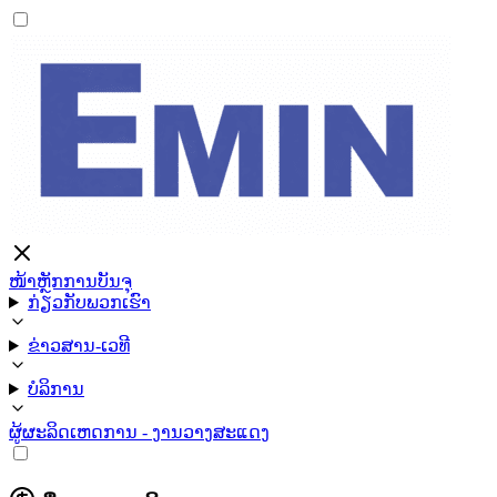
ໜ້າຫຼັກ
ການບັນຈຸ
ກ່ຽວກັບພວກເຮົາ
ຂ່າວສານ-ເວທີ
ບໍລິການ
ຜູ້ຜະລິດ
ເຫດການ - ງານວາງສະແດງ