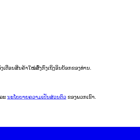
ຕືອນສິນຄ້າໃໝ່ສົ່ງກົງເຖິງອິນບັອກຂອງທ່ານ.
ລະ
ນະໂຍບາຍຄວາມເປັນສ່ວນຕົວ
ຂອງພວກເຮົາ.