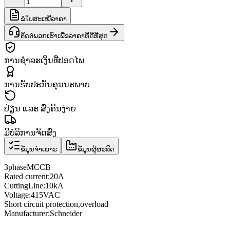
ຂໍໃບສະເໜີລາຄາ
ຕິດຕໍ່ພວກເຮົາເພື່ອລາຄາທີ່ດີທີ່ສຸດ
ການຊຳລະເງິນທີ່ປອດໄພ
ການຮັບປະກັນຄຸນນະພາບ
ປ່ຽນ ແລະ ສົ່ງຄືນງ່າຍ
ມີບໍລິການຈັດສົ່ງ
ຂໍ້ມູນຈຳເພາະ
ຂໍ້ມູນຜູ້ຜະລິດ
3
phase
MCCB
Rated current
:
20A
Cutting
Line
:
10
kA
Voltage
:
415VAC
Short circuit protection
,
overload
Manufacturer
:
Schneider